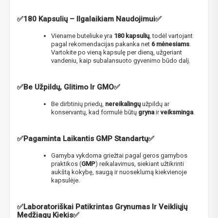
✅
180 Kapsulių – Ilgalaikiam Naudojimui✅
Viename buteliuke yra
180 kapsulių
, todėl vartojant
pagal rekomendacijas pakanka net
6 mėnesiams
.
Vartokite po vieną kapsulę per dieną, užgeriant
vandeniu, kaip subalansuoto gyvenimo būdo dalį.
✅Be Užpildų, Glitimo Ir GMO✅
Be dirbtinių priedų,
nereikalingų
užpildų ar
konservantų, kad formulė būtų
gryna
ir
veiksminga
.
✅Pagaminta Laikantis GMP Standartų✅
Gamyba vykdoma griežtai pagal geros gamybos
praktikos (
GMP
) reikalavimus, siekiant užtikrinti
aukštą kokybę, saugą ir nuoseklumą kiekvienoje
kapsulėje.
✅Laboratoriškai Patikrintas Grynumas Ir Veikliųjų
Medžiagų Kiekis✅