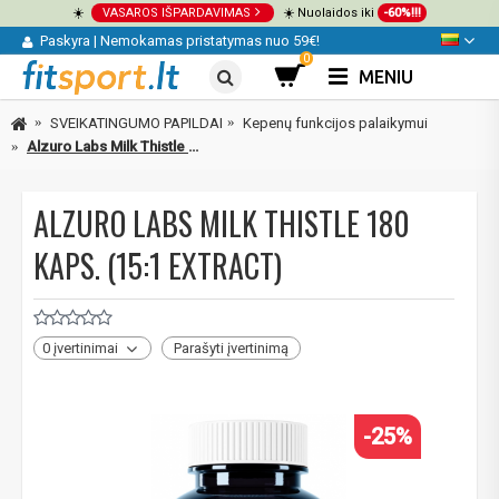
☀️
VASAROS IŠPARDAVIMAS
☀️ Nuolaidos iki
-60%!!!
Paskyra
|
Nemokamas pristatymas nuo 59€!
0
MENIU
SVEIKATINGUMO PAPILDAI
Kepenų funkcijos palaikymui
Alzuro Labs Milk Thistle 180 kaps. (15:1 Extract)
ALZURO LABS MILK THISTLE 180
KAPS. (15:1 EXTRACT)
0 įvertinimai
Parašyti įvertinimą
-25%