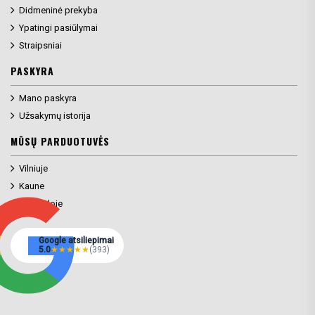
Didmeninė prekyba
Ypatingi pasiūlymai
Straipsniai
PASKYRA
Mano paskyra
Užsakymų istorija
MŪSŲ PARDUOTUVĖS
Vilniuje
Kaune
Klaipėdoje
Google atsiliepimai
5.0
★
★
★
★
★
(393)