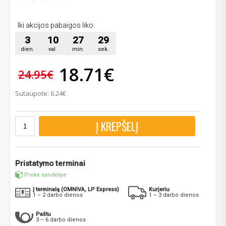
Iki akcijos pabaigos liko:
3
10
27
28
dien.
val.
min.
sek.
18.71€
24.95€
Sutaupote: 6.24€
Į KREPŠELĮ
Pristatymo terminai
Prekė sandėlyje
Į terminalą (OMNIVA, LP Express)
Kurjeriu
1 – 2 darbo dienos
1 – 3 darbo dienos
Paštu
3 – 6 darbo dienos