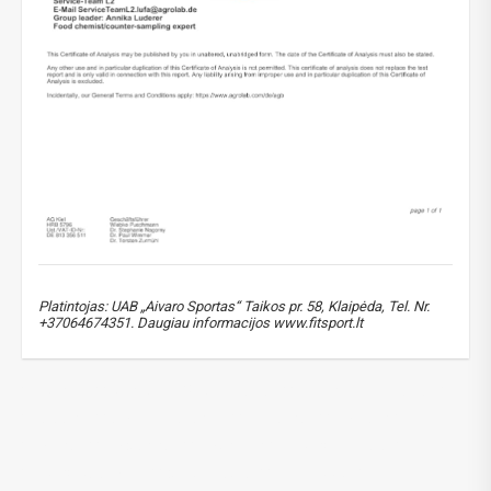
Platintojas: UAB „Aivaro Sportas“ Taikos pr. 58, Klaipėda, Tel. Nr.
+37064674351. Daugiau informacijos www.fitsport.lt
kepenims
,
pienio erškėčio ekstraktas
,
milk thistle ekstraktas
,
margainis
,
Silybum marianum
,
silimarinas
,
silymarin
,
silybinas
,
silydianinas
,
silychristin
,
kepenų sveikatai
,
kepenų palaikymui
,
detoksikacijai
,
liver support
,