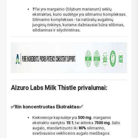
❓Tai yra margainio (Silybum marianum) sėklų
ekstraktas, kurio sudėtyje yra silimarino kompleksas.
Silimarino kompleksas - tai natūralių augalinių
junginių rinkinys, kuriame dažniausiai būna silibinas,
silidianinas ir silychristinas.
Alzuro Labs Milk Thistle​ privalumai:
✅
Itin koncentruotas Ekstraktas
✅
Kiekvienoje kapsulėje yra
500 mg.
margainio
ekstrakto santykiu
15:1
, tai atitinka
7500 mg.
žalio
augalo, standartizuoto iki
80%
silimarino,
svarbiausios veikliosios augalo medžiagos.