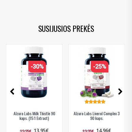
milk thistle supplement
,
silybum marianum extract
,
silymarin
,
liver health
,
detox support
,
liver care
,
vegan
SUSIJUSIOS PREKĖS
-30%
-25%
Alzuro Labs Milk Thistle 90
Alzuro Labs Liverol Complex 3
kaps. (15:1 Extract)
90 kaps.
13.95€
14.96€
19.95€
19.95€