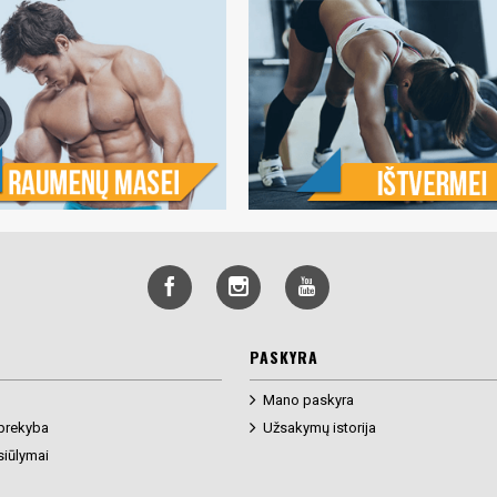
PASKYRA
Mano paskyra
prekyba
Užsakymų istorija
siūlymai