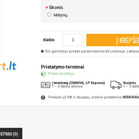
Skonis
Mėlynių
Į KREPŠE
Kiekis
Šio gamintojo prekės parduodamos tik Lietuvoje, Latvijoje 
Pristatymo terminai
Prekė sandėlyje
Į terminalą (OMNIVA, LP Express)
Kurjeriu
1 – 2 darbo dienos
1 – 3 dar
Perkant už 59€ ir daugiau, prekes pristatome
NEMOKAM
IEPIMAI (0)