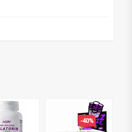
e
outine support
,
poilsiui ir atsipalaidavimui
,
relaxation support
,
n extract
,
grifonijos ekstraktas
,
griffonia extract
,
-40%