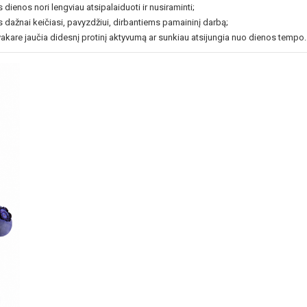
ienos nori lengviau atsipalaiduoti ir nusiraminti;
 dažnai keičiasi, pavyzdžiui, dirbantiems pamaininį darbą;
vakare jaučia didesnį protinį aktyvumą ar sunkiau atsijungia nuo dienos tempo.
NUOLAIDA TAU
Gauk
-10%*
nuolaidos kodą
apsipirkimui (daugeliui prekių)
nepraleisk kitų geriausių pasi
Prenumeruok mūsų naujienlaiš
dabar!
* Nuolaida taikoma gamintojams: Amix, B
XXL, Raw powders, Go powders, Maxxwi
system. Akcijinėms prekėms nuolaida net
nuolaidos nesumuojamos.
Gauti pasiūlymus ir nuolai