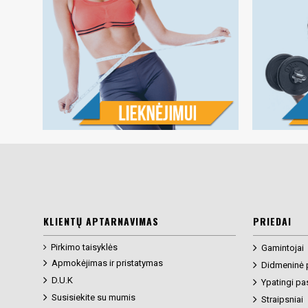
KLIENTŲ APTARNAVIMAS
PRIEDAI
Pirkimo taisyklės
Gamintojai
Apmokėjimas ir pristatymas
Didmeninė 
D.U.K
Ypatingi pa
Susisiekite su mumis
Straipsniai