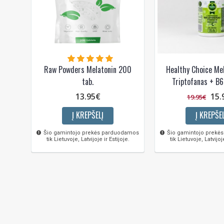
Raw Powders Melatonin 200
Healthy Choice Me
tab.
Triptofanas + B6
13.95€
15.
19.95€
Į KREPŠELĮ
Į KREPŠEL
Šio gamintojo prekės parduodamos
Šio gamintojo prekė
tik Lietuvoje, Latvijoje ir Estijoje.
tik Lietuvoje, Latvijoje