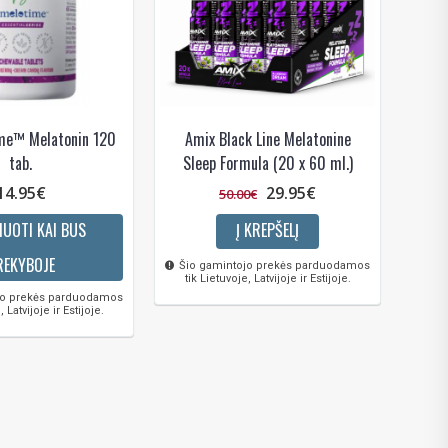
me™ Melatonin 120
Amix Black Line Melatonine
tab.
Sleep Formula (20 x 60 ml.)
14.95€
29.95€
50.00€
UOTI KAI BUS
Į KREPŠELĮ
REKYBOJE
Šio gamintojo prekės parduodamos
tik Lietuvoje, Latvijoje ir Estijoje.
jo prekės parduodamos
, Latvijoje ir Estijoje.