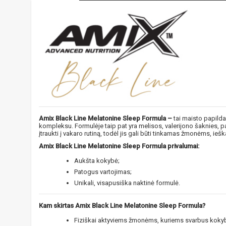
Amix Black Line Melatonine Sleep Formula –
tai maisto papilda
kompleksu. Formulėje taip pat yra melisos, valerijono šaknies, pas
įtraukti į vakaro rutiną, todėl jis gali būti tinkamas žmonėms, i
Amix Black Line Melatonine Sleep Formula​ privalumai:
Aukšta kokybė;
Patogus vartojimas;
Unikali, visapusiška naktinė formulė.
Kam skirtas Amix Black Line Melatonine Sleep Formula?
Fiziškai aktyviems žmonėms, kuriems svarbus kokybi