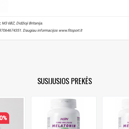
Sužinoti, kaip mes apsaugome ir tvarkom
Jūsų duomenis galite perskaitę mūsų
privatumo politikos sąlygas.
PRENUMERUOTI
M3 6BZ, Didžioji Britanija.
 +37064674351. Daugiau informacijos www.fitsport.lt​
,
melatonino papildas
,
melatonin supplement
,
vakaro rutina
,
evening r
B6
,
melisų ekstraktas
,
lemon balm extract
,
valerijonų ekstraktas
,
valeria
eep shot
SUSIJUSIOS PREKĖS
20%