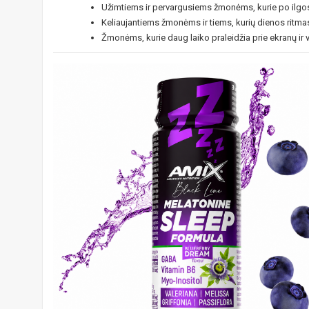
Užimtiems ir pervargusiems žmonėms, kurie po ilgos d
Keliaujantiems žmonėms ir tiems, kurių dienos ritmas
Žmonėms, kurie daug laiko praleidžia prie ekranų ir 