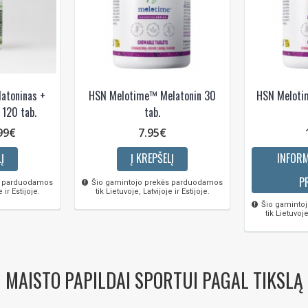
latoninas +
HSN Melotime™ Melatonin 30
HSN Meloti
 120 tab.
tab.
99€
7.95€
Į
Į KREPŠELĮ
INFORM
P
s parduodamos
Šio gamintojo prekės parduodamos
 ir Estijoje.
tik Lietuvoje, Latvijoje ir Estijoje.
Šio gaminto
tik Lietuvoje
MAISTO PAPILDAI SPORTUI PAGAL TIKSLĄ