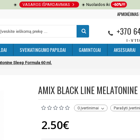
☀️
VASAROS IŠPARDAVIMAS
☀️ Nuolaidos iki
-60%!!!
APMOKĖJIMAS 
+370 6
I - V 11
LDAI
SVEIKATINGUMO PAPILDAI
GAMINTOJAI
AKSESUARAI
tonine Sleep Formula 60 ml.
AMIX BLACK LINE MELATONINE
0 įvertinimai
Parašyti įverti
2.50€