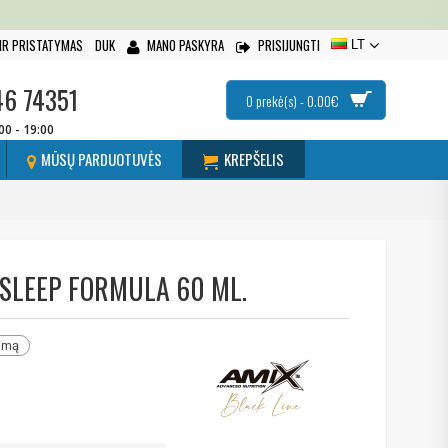
IR PRISTATYMAS
DUK
MANO PASKYRA
PRISIJUNGTI
LT
46 74351
0 prekė(s) - 0.00€
:00 - 19:00
MŪSŲ PARDUOTUVĖS
KREPŠELIS
 SLEEP FORMULA 60 ML.
nimą