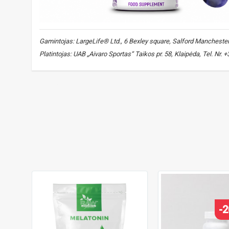
Gamintojas: LargeLife® Ltd., 6 Bexley square, Salford Manchester, 
Platintojas: UAB „Aivaro Sportas“ Taikos pr. 58, Klaipėda, Tel. Nr.
melatoninas
,
melatonin
,
miego papildas
,
sleep supplement
GABA
,
mioinozitolis
,
myo-inositol
,
vitaminas B6
,
vitamin 
pasiflorų ekstraktas
,
passionflower extract
,
shot miegui
,
sl
-