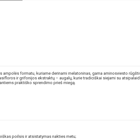
s ampolės formatu, kuriame derinami melatoninas, gama aminosviesto rūgštis (
ifloros ir grifonijos ekstraktų – augalų, kurie tradiciškai siejami su atsipala
eškantiems praktiško sprendimo prieš miegą.
škas poilsis ir atsistatymas nakties metu;