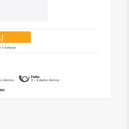
LĮ
ir Estijoje.
Paštu
bo dienos
3 – 6 darbo dienos
AI!