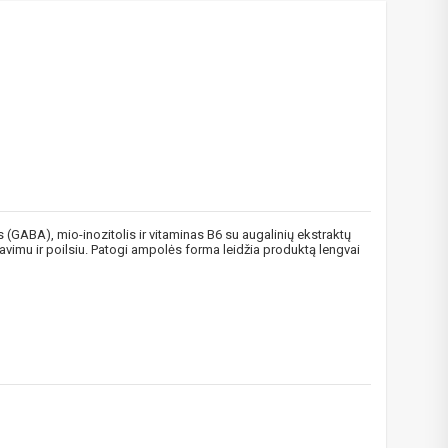
GABA), mio-inozitolis ir vitaminas B6 su augalinių ekstraktų
idavimu ir poilsiu. Patogi ampolės forma leidžia produktą lengvai