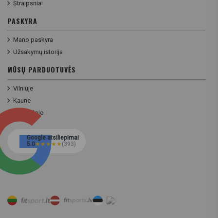
Straipsniai
PASKYRA
Mano paskyra
Užsakymų istorija
MŪSŲ PARDUOTUVĖS
Vilniuje
Kaune
Klaipėdoje
Google atsiliepimai
5.0
★
★
★
★
★
(393)