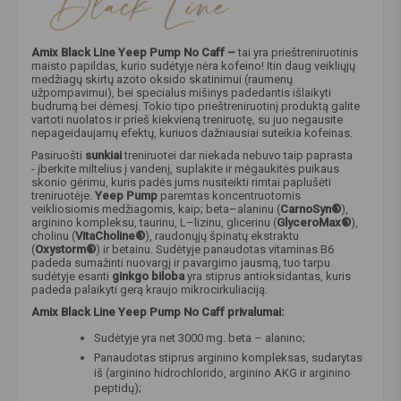
Amix Black Line Yeep Pump No Caff –
tai yra prieštreniruotinis
maisto papildas, kurio sudėtyje nėra kofeino! Itin daug veikliųjų
medžiagų skirtų azoto oksido skatinimui (raumenų
užpompavimui), bei specialus mišinys padedantis išlaikyti
budrumą bei dėmesį. Tokio tipo prieštreniruotinį produktą galite
vartoti nuolatos ir prieš kiekvieną treniruotę, su juo negausite
nepageidaujamų efektų, kuriuos dažniausiai suteikia kofeinas.
Pasiruošti
sunkiai
treniruotei dar niekada nebuvo taip paprasta
- įberkite miltelius į vandenį, suplakite ir mėgaukitės puikaus
skonio gėrimu, kuris padės jums nusiteikti rimtai paplušėti
treniruotėje.
Yeep Pump
paremtas koncentruotomis
veikliosiomis medžiagomis, kaip; beta–alaninu (
CarnoSyn®
),
arginino kompleksu, taurinu, L–lizinu, glicerinu (
GlyceroMax®
),
cholinu (
VitaCholine®
), raudonųjų špinatų ekstraktu
(
Oxystorm®
) ir betainu. Sudėtyje panaudotas vitaminas B6
padeda sumažinti nuovargį ir pavargimo jausmą, tuo tarpu
sudėtyje esanti
ginkgo biloba
yra stiprus antioksidantas, kuris
padeda palaikyti gerą kraujo mikrocirkuliaciją.
Amix Black Line Yeep Pump No Caff privalumai:
Sudėtyje yra net 3000 mg. beta – alanino;
Panaudotas stiprus arginino kompleksas, sudarytas
iš (arginino hidrochlorido, arginino AKG ir arginino
peptidų);