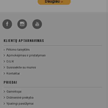
Daugiau
KLIENTŲ APTARNAVIMAS
Pirkimo taisyklės
Apmokėjimas ir pristatymas
D.U.K
Susisiekite su mumis
Kontaktai
PRIEDAI
Gamintojai
Didmeninė prekyba
Ypatingi pasiūlymai