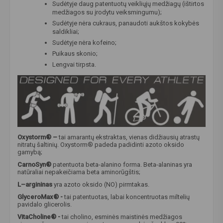
Sudėtyje daug patentuotų veikliųjų medžiagų (ištirtos
medžiagos su įrodytu veiksmingumu);
Sudėtyje nėra cukraus, panaudoti aukštos kokybės
saldikliai;
Sudėtyje nėra kofeino;
Puikaus skonio;
Lengvai tirpsta.
Oxystorm® –
tai amarantų ekstraktas, vienas didžiausių atrastų
nitratų šaltinių. Oxystorm® padeda padidinti azoto oksido
gamybą;
CarnoSyn®
patentuota beta-alanino forma. Beta-alaninas yra
natūraliai nepakeičiama beta aminorūgštis;
L–argininas
yra azoto oksido (NO) pirmtakas.
GlyceroMax®
-
tai patentuotas, labai koncentruotas miltelių
pavidalo glicerolis.
VitaCholine® -
tai cholino, esminės maistinės medžiagos