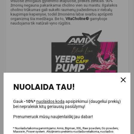
visuose žmogaus gyvenimo etapuose, prekės ženklas. 90%
žmonių negauna pakankamai cholino vien su maistu. Ilgalaikis
cholino trūkumas gali sukelti raumenų pažeidimus ir riebalų
kaupimąsi kepenyse, todėl žmonėms labai svarbu aprūpinti
organizmą šia medžiaga. Be to,
VitaCholine®
gamyboje
naudojama tik natūrali vyno rūgštis.
NUOLAIDA TAU!
Gauk
-10%*
nuolaidos kodą
apsipirkimui (daugeliui prekių)
bei nepraleisk kitų geriausių pasiūlymų!
Prenumeruok mūsų naujienlaiškį jau dabar!
* Nuolaida taikoma gamintojams: Amix, Bigman, XXL, Raw powders, Go powders,
Maxxwin, Power system. Akcijinėms prekėms nuolaida netaikoma, nuolaidos