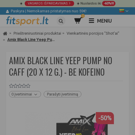
☀️
VASAROS IŠPARDAVIMAS
☀️ Nuolaidos iki
-60%!!!
Paskyra
|
Nemokamas pristatymas nuo 59€!
0
MENIU
Prieštreniruotiniai produktai
Vienkartinės porcijos "Shot'ai"
Amix Black Line Yeep Pump No Caff (20 x 12 g.) - Be kofeino
AMIX BLACK LINE YEEP PUMP NO
CAFF (20 X 12 G.) - BE KOFEINO
0 įvertinimai
Parašyti įvertinimą
-50%