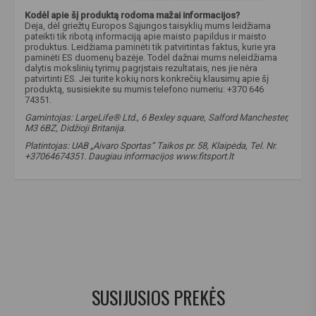
Kodėl apie šį produktą rodoma mažai informacijos?
Deja, dėl griežtų Europos Sąjungos taisyklių mums leidžiama
pateikti tik ribotą informaciją apie maisto papildus ir maisto
produktus. Leidžiama paminėti tik patvirtintas faktus, kurie yra
paminėti ES duomenų bazėje. Todėl dažnai mums neleidžiama
dalytis mokslinių tyrimų pagrįstais rezultatais, nes jie nėra
patvirtinti ES. Jei turite kokių nors konkrečių klausimų apie šį
produktą, susisiekite su mumis telefono numeriu: +370 646
74351.
Gamintojas: LargeLife® Ltd., 6 Bexley square, Salford Manchester,
M3 6BZ, Didžioji Britanija.
Platintojas: UAB „Aivaro Sportas“ Taikos pr. 58, Klaipėda, Tel. Nr.
+37064674351. Daugiau informacijos www.fitsport.lt​
amix black line
,
yeep pump no caff
,
preworkout be kofeino
,
pwo
,
preworkout be stimuliantu
,
azoto oksido skatintojai
,
papildai pries sporta
,
azoto oksido skatintojai
,
argininas
,
citrulinas
,
citrulyn
,
aakg
,
arginine
,
NO
SUSIJUSIOS PREKĖS