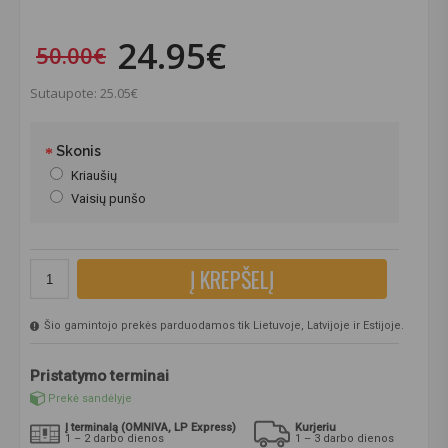
24.95€
50.00€
Sutaupote: 25.05€
Skonis
Kriaušių
Vaisių punšo
Į KREPŠELĮ
Šio gamintojo prekės parduodamos tik Lietuvoje, Latvijoje ir Estijoje.
Pristatymo terminai
Prekė sandėlyje
Į terminalą (OMNIVA, LP Express)
Kurjeriu
1 – 2 darbo dienos
1 – 3 darbo dienos