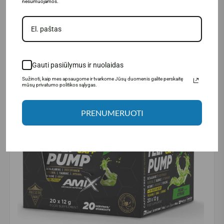
nesumuojamos.
Gauti pasiūlymus ir nuolaidas
Sužinoti, kaip mes apsaugome ir tvarkome Jūsų duomenis galite perskaitę
mūsų privatumo politikos sąlygas.
PRENUMERUOTI