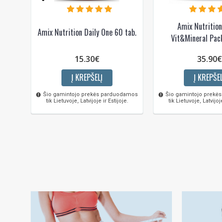
Amix Nutritio
Amix Nutrition Daily One 60 tab.
Vit&Mineral Pac
15.30€
35.90€
Į KREPŠELĮ
Į KREPŠEL
Šio gamintojo prekės parduodamos
Šio gamintojo prekė
tik Lietuvoje, Latvijoje ir Estijoje.
tik Lietuvoje, Latvijoje