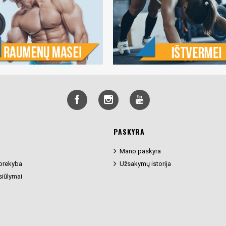
PASKYRA
Mano paskyra
prekyba
Užsakymų istorija
siūlymai