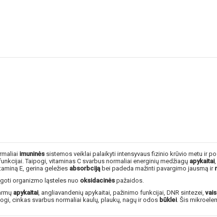
NUOLAIDA TAU
ormaliai
imuninės
sistemos veiklai palaikyti intensyvaus fizinio krūvio metu ir 
Gauk
-10%*
nuolaidos kodą
 funkcijai. Taipogi, vitaminas C svarbus normaliai energinių medžiagų
apykaitai
apsipirkimui (daugeliui prekių)
taminą E, gerina geležies
absorbciją
bei padeda mažinti pavargimo jausmą ir
nepraleisk kitų geriausių pasi
ugoti organizmo ląsteles nuo
oksidacinės
pažaidos.
Prenumeruok mūsų naujienlaiš
šarmų
apykaitai
, angliavandenių apykaitai, pažinimo funkcijai, DNR sintezei,
vai
ipogi, cinkas svarbus normaliai kaulų, plaukų, nagų ir odos
būklei
. Šis mikroel
dabar!