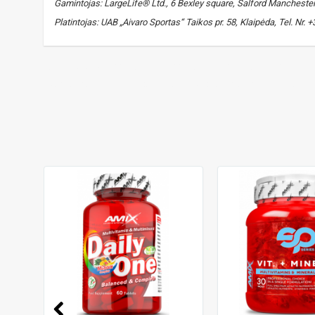
Gamintojas: LargeLife® Ltd., 6 Bexley square, Salford Manchester, 
Platintojas: UAB „Aivaro Sportas“ Taikos pr. 58, Klaipėda, Tel. Nr
amix b complex
,
vitaminas B
,
vitamin B
,
b vitaminai
,
vitami
pantotenas
,
B6
,
piridoksinas
,
piridoksino HCl
,
biotinas
,