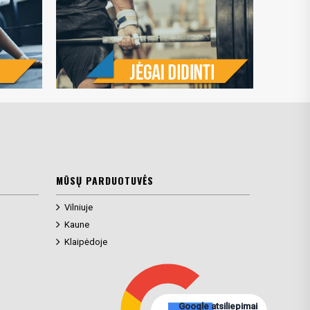
MŪSŲ PARDUOTUVĖS
Vilniuje
Kaune
Klaipėdoje
Google atsiliepimai