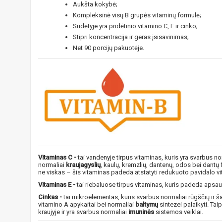
Aukšta kokybė;
Kompleksinė visų B grupės vitaminų formulė;
Sudėtyje yra pridėtinio vitamino C, E ir cinko;
Stipri koncentracija ir geras įsisavinimas;
Net 90 porcijų pakuotėje.
Vitaminas C -
tai vandenyje tirpus vitaminas, kuris yra svarbus n
normaliai
kraujagyslių
, kaulų, kremzlių, dantenų, odos bei dantų
ne viskas – šis vitaminas padeda atstatyti redukuoto pavidalo vi
Vitaminas E -
tai riebaluose tirpus vitaminas, kuris padeda apsa
Cinkas -
tai mikroelementas, kuris svarbus normaliai rūgščių ir 
vitamino A apykaitai bei normaliai
baltymų
sintezei palaikyti. Ta
kraujyje ir yra svarbus normaliai
imuninės
sistemos veiklai.