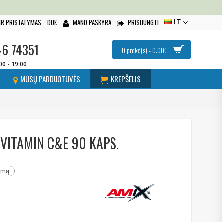
IR PRISTATYMAS
DUK
MANO PASKYRA
PRISIJUNGTI
LT
46 74351
0 prekė(s) - 0.00€
:00 - 19:00
MŪSŲ PARDUOTUVĖS
KREPŠELIS
VITAMIN C&E 90 KAPS.
nimą