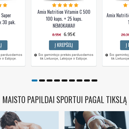
Amix Nutrition Vitamin C 500
n Super
Amix Nutrit
100 kaps. + 25 kaps.
k 30 pak.
NEMOKAMAI!
6.95€
8.95€
26.3
Į
Į KREPŠELĮ
Į
s parduodamos
Šio gamintojo prekės parduodamos
Šio gaminto
 ir Estijoje.
tik Lietuvoje, Latvijoje ir Estijoje.
tik Lietuvoje
MAISTO PAPILDAI SPORTUI PAGAL TIKSLĄ