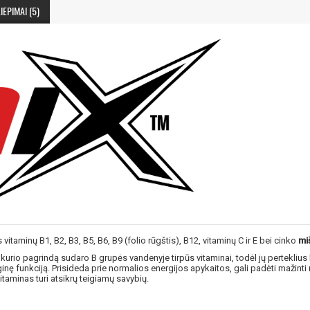
IEPIMAI (5)
 vitaminų B1, B2, B3, B5, B6, B9 (folio rūgštis), B12, vitaminų C ir E bei cinko
mi
kurio pagrindą sudaro B grupės vandenyje tirpūs vitaminai, todėl jų perteklius
inę funkciją. Prisideda prie normalios energijos apykaitos, gali padėti mažinti
taminas turi atsikrų teigiamų savybių.