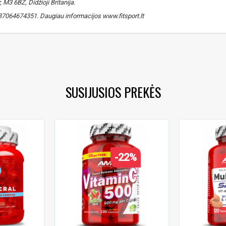
M3 6BZ, Didžioji Britanija.
. +37064674351. Daugiau informacijos www.fitsport.lt
nas e
,
vitamin e
,
vitaminas c
,
vitamin c
,
ascorbic acid
,
askorbas
,
B
biotin
,
B12
,
cianokobalominas
,
cinkas
,
zinc
,
folic acid
,
folis
SUSIJUSIOS PREKĖS
-22%