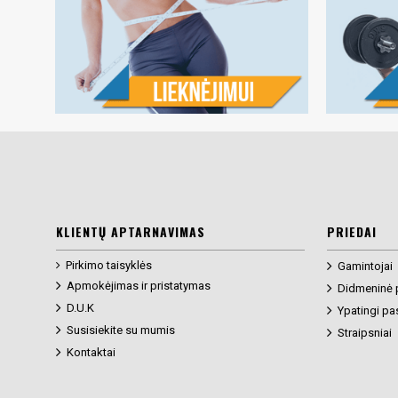
KLIENTŲ APTARNAVIMAS
PRIEDAI
Pirkimo taisyklės
Gamintojai
Apmokėjimas ir pristatymas
Didmeninė 
D.U.K
Ypatingi pa
Susisiekite su mumis
Straipsniai
Kontaktai