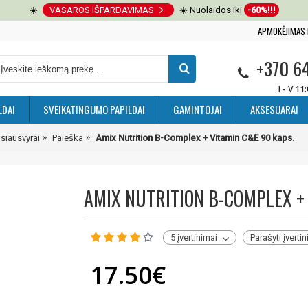
☀️
VASAROS IŠPARDAVIMAS
☀️ Nuolaidos iki
-60%!!!
APMOKĖJIMAS 
+370 6
I - V 11
LDAI
SVEIKATINGUMO PAPILDAI
GAMINTOJAI
AKSESUARAI
siausvyrai
Paieška
Amix Nutrition B-Complex + Vitamin C&E 90 kaps.
AMIX NUTRITION B-COMPLEX + 
5 įvertinimai
Parašyti įverti
17.50€