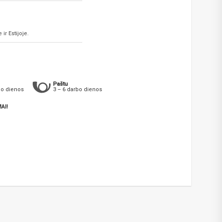
ir Estijoje.
Paštu
bo dienos
3 – 6 darbo dienos
AI!