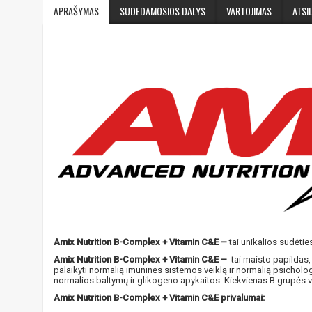
APRAŠYMAS
SUDEDAMOSIOS DALYS
VARTOJIMAS
ATSIL
Amix Nutrition B-Complex + Vitamin C&E –
tai unikalios sudėties
Amix Nutrition B-Complex + Vitamin C&E –
tai maisto papildas, 
palaikyti normalią imuninės sistemos veiklą ir normalią psicholog
normalios baltymų ir glikogeno apykaitos. Kiekvienas B grupės vi
Amix Nutrition B-Complex + Vitamin C&E privalumai: