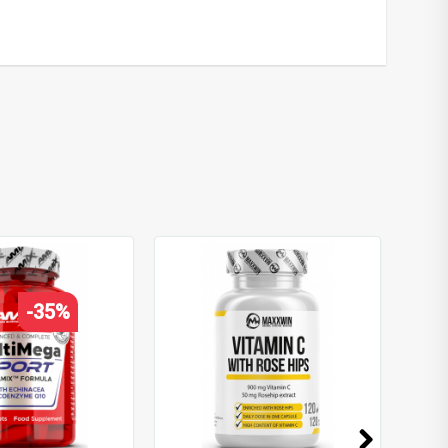
1
,
tiaminas
,
B2
,
riboflavinas
,
B3
,
nikotinamidas
,
B5
,
-35%