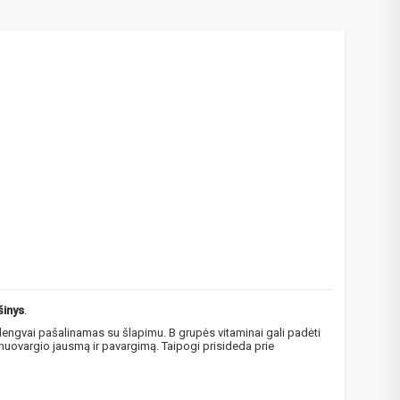
šinys
.
 lengvai pašalinamas su šlapimu. B grupės vitaminai gali padėti
 nuovargio jausmą ir pavargimą. Taipogi prisideda prie