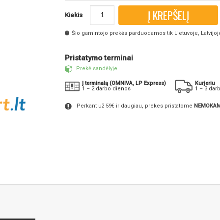
Į KREPŠELĮ
Kiekis
Šio gamintojo prekės parduodamos tik Lietuvoje, Latvijoje 
Pristatymo terminai
Prekė sandėlyje
Į terminalą (OMNIVA, LP Express)
Kurjeriu
1 – 2 darbo dienos
1 – 3 dar
Perkant už 59€ ir daugiau, prekes pristatome
NEMOKAM