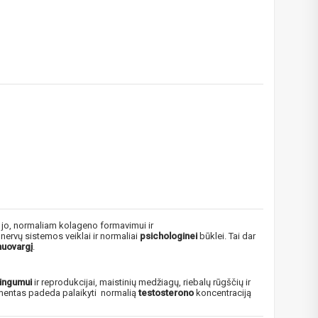
!
po jo, normaliam kolageno formavimui ir
, nervų sistemos veiklai ir normaliai
psichologinei
būklei. Tai dar
 bei
nuovargį
.
ūlymų!
kį jau
singumui
ir reprodukcijai, maistinių medžiagų, riebalų rūgščių ir
ementas padeda palaikyti normalią
testosterono
koncentraciją