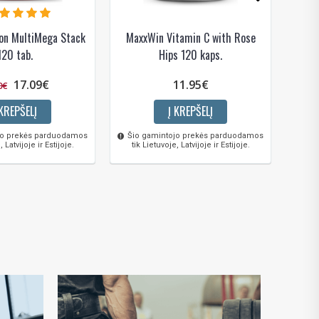
ion MultiMega Stack
MaxxWin Vitamin C with Rose
Ami
120 tab.
Hips 120 kaps.
17.09€
11.95€
0€
 KREPŠELĮ
Į KREPŠELĮ
jo prekės parduodamos
Šio gamintojo prekės parduodamos
, Latvijoje ir Estijoje.
tik Lietuvoje, Latvijoje ir Estijoje.
Šio 
tik