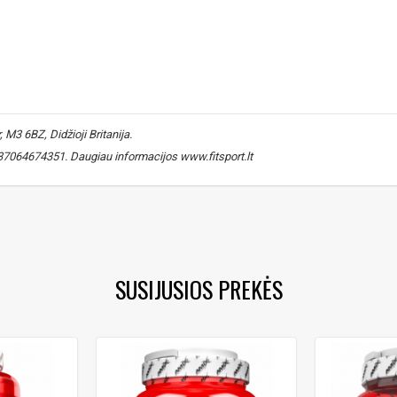
M3 6BZ, Didžioji Britanija.
 +37064674351. Daugiau informacijos www.fitsport.lt​
ermė
,
baltymų sintezė
,
treniruotėms
,
bcaa supplement
,
amino acids
,
SUSIJUSIOS PREKĖS