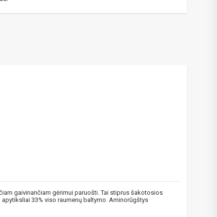
ančiam gaivinančiam gėrimui paruošti. Tai stiprus šakotosios
ro apytiksliai 33% viso raumenų baltymo. Aminorūgštys