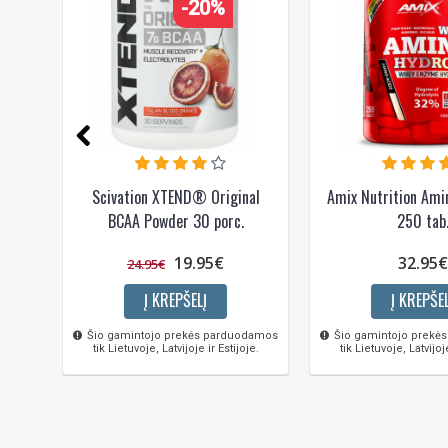
-20%
Scivation XTEND® Original
Amix Nutrition Ami
BCAA Powder 30 porc.
250 tab
19.95€
32.95€
24.95€
Į KREPŠELĮ
Į KREPŠEL
Šio gamintojo prekės parduodamos
Šio gamintojo prekė
tik Lietuvoje, Latvijoje ir Estijoje.
tik Lietuvoje, Latvijoje