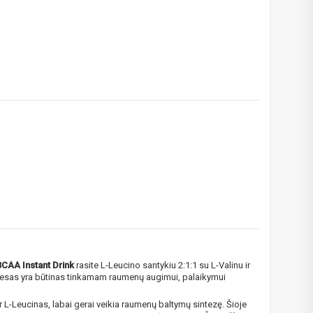
!
CAA Instant Drink
rasite L-Leucino santykiu 2:1:1 su L-Valinu ir
ocesas yra būtinas tinkamam raumenų augimui, palaikymui
 bei
L-Leucinas, labai gerai veikia raumenų baltymų sintezę. Šioje
ūlymų!