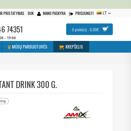
IR PRISTATYMAS
DUK
MANO PASKYRA
PRISIJUNGTI
LT
46 74351
0 prekė(s) - 0.00€
:00 - 19:00
MŪSŲ PARDUOTUVĖS
KREPŠELIS
ANT DRINK 300 G.
nimą