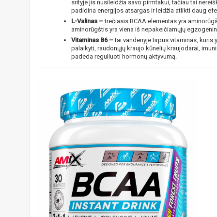
srityje jis nusileidžia savo pirmtakui, tačiau tai nereiš
padidina energijos atsargas ir leidžia atlikti daug e
L-Valinas –
trečiasis BCAA elementas yra aminorūgštis
aminorūgštis yra viena iš nepakeičiamųjų egzogenini
Vitaminas B6 –
tai vandenyje tirpus vitaminas, kuris
palaikyti, raudonųjų kraujo kūnelių kraujodarai, imu
padeda reguliuoti hormonų aktyvumą.