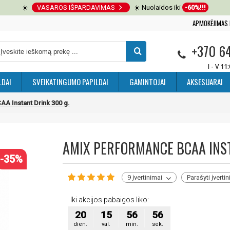
☀️
VASAROS IŠPARDAVIMAS
☀️ Nuolaidos iki
-60%!!!
APMOKĖJIMAS 
+370 6
I - V 11
LDAI
SVEIKATINGUMO PAPILDAI
GAMINTOJAI
AKSESUARAI
A Instant Drink 300 g.
AMIX PERFORMANCE BCAA INST
-35%
9 įvertinimai
Parašyti įverti
Iki akcijos pabaigos liko:
20
15
56
55
dien.
val.
min.
sek.