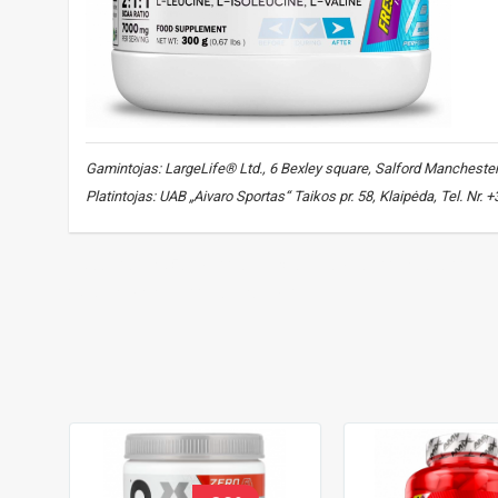
Gamintojas: LargeLife® Ltd., 6 Bexley square, Salford Manchester, 
Platintojas: UAB „Aivaro Sportas“ Taikos pr. 58, Klaipėda, Tel. Nr.
bcaa
,
aminorūgštys
,
raumenų atsistatymas
,
energija
,
ištv
protein synthesis
,
vitaminas b6