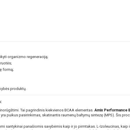
ikyti organizmo regeneraciją;
iruotės;
nę formą;
ybės produktų.
NUOLAIDA TAU
:
norūgštimi. Tai pagrindinis kiekvienos BCAA elementas.
Amix Performance B
u yra puikus pasirinkimas, skatinantis raumenų baltymų sintezę (MPS). Šis pr
Gauk
-10%*
nuolaidos kodą
apsipirkimui (daugeliui prekių)
santykinai panašiomis savybėmis kaip ir jo pirmtakas. L-Izoleucinas, kaip ir 
nepraleisk kitų geriausių pasi