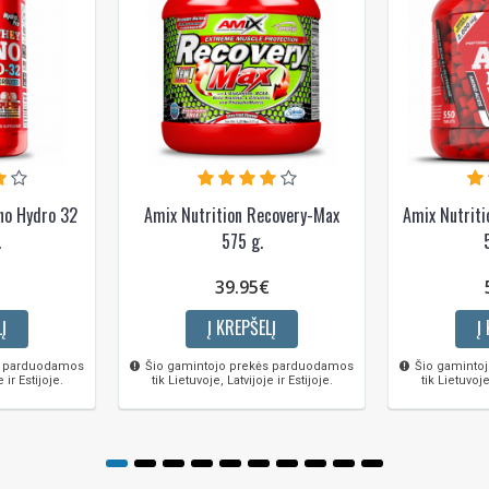
no Hydro 32
Amix Nutrition Recovery-Max
Amix Nutrit
.
575 g.
39.95€
Į
Į KREPŠELĮ
Į
s parduodamos
Šio gamintojo prekės parduodamos
Šio gaminto
 ir Estijoje.
tik Lietuvoje, Latvijoje ir Estijoje.
tik Lietuvoje