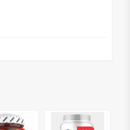
muscle recovery
,
energy support
,
endurance
,