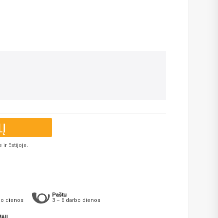
LĮ
ir Estijoje.
Paštu
bo dienos
3 – 6 darbo dienos
AI!