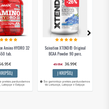
-26%
ion Amino HYDRO 32
Scivation XTEND® Original
Amix
550 tab.
BCAA Powder 90 porc.
56.95€
36.99€
49.95€
 KREPŠELĮ
Į KREPŠELĮ
jo prekės parduodamos
Šio gamintojo prekės parduodamos
Šio 
, Latvijoje ir Estijoje.
tik Lietuvoje, Latvijoje ir Estijoje.
tik