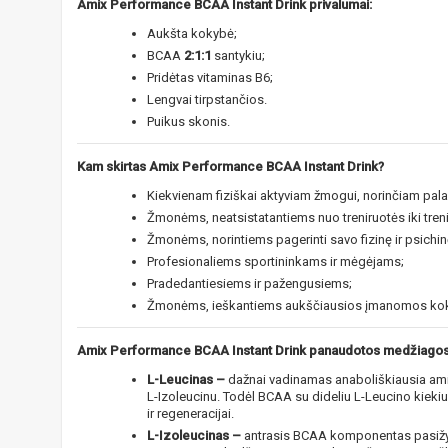
Amix Performance BCAA Instant Drink privalumai:
Aukšta kokybė;
BCAA
2:1:1
santykiu;
Pridėtas vitaminas B6;
Lengvai tirpstančios.
Puikus skonis.
Kam skirtas Amix Performance BCAA Instant Drink?
Kiekvienam fiziškai aktyviam žmogui, norinčiam pala
Žmonėms, neatsistatantiems nuo treniruotės iki tren
Žmonėms, norintiems pagerinti savo fizinę ir psichi
Profesionaliems sportininkams ir mėgėjams;
Pradedantiesiems ir pažengusiems;
Žmonėms, ieškantiems aukščiausios įmanomos kok
Amix Performance BCAA Instant Drink panaudotos medžiagos
L-Leucinas –
dažnai vadinamas anaboliškiausia ami
L-Izoleucinu. Todėl BCAA su dideliu L-Leucino kieki
ir regeneracijai.
L-Izoleucinas –
antrasis BCAA komponentas pasižymi 