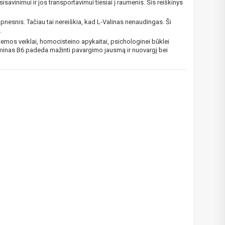
 įsisavinimui ir jos transportavimui tiesiai į raumenis. Šis reiškinys
kį jau
pnesnis. Tačiau tai nereiškia, kad L-Valinas nenaudingas. Ši
.
igman,
stemos veiklai, homocisteino apykaitai, psichologinei būklei
n, Power
itaminas B6 padeda mažinti pavargimo jausmą ir nuovargį bei
aikoma,
das
e