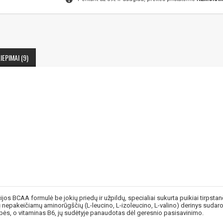
IEPIMAI (9)
ijos BCAA formulė be jokių priedų ir užpildų, specialiai sukurta puikiai tirpst
Šių nepakeičiamų aminorūgščių (L-leucino, L-izoleucino, L-valino) derinys suda
bės, o vitaminas B6, jų sudėtyje panaudotas dėl geresnio pasisavinimo.