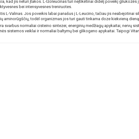
kia, kad jis neturi įtakos. L-Izoleucinas turi neįtikėtinai didelį poveikį gliukozės
fektyvesnes bei intensyvesnes treniruotes.
Prenumeruok mūsų naujienlaiš
dabar!
 L-Valinas. Jos poveikis labai panašus į L-Leucino, tačiau jis neabejotinai sil
ų aminorūgščių, todėl organizmas jos turi gauti tinkama doze kiekvieną dieną
* Nuolaida taikoma gamintojams: Amix, B
 yra svarbus normaliai cisteino sintezei, energinių medžiagų apykaitai, nervų si
XXL, Raw powders, Go powders, Maxxwi
ninės sistemos veiklai ir normaliai baltymų bei glikogeno apykaitai. Taipogi V
system. Akcijinėms prekėms nuolaida net
nuolaidos nesumuojamos.
Gauti pasiūlymus ir nuolai
Sužinoti, kaip mes apsaugome ir tvarkom
Jūsų duomenis galite perskaitę mūsų
privatumo politikos sąlygas.
PRENUMERUOTI