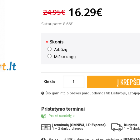
16.29€
24.95€
Sutaupote: 8.66€
Skonis
Arbūzų
Miško uogų
Į KREPŠE
Kiekis
Šio gamintojo prekės parduodamos tik Lietuvoje, Latvijoje 
Pristatymo terminai
Prekė sandėlyje
Į terminalą (OMNIVA, LP Express)
Kurjeriu
1 – 2 darbo dienos
1 – 3 dar
Perkant už 59€ ir daugiau, prekes pristatome
NEMOKAM