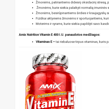
Žmonėms, patiriantiems didesnį oksidacinį stresą, pav
Žmonėms, kurie siekia palaikyti normalią imuninės s
Žmonėms, besirūpinantiems širdies ir kraujagyslių 
Fiziškai aktyviems žmonėms ir sportuojantiems, kurie
Moterims ir vyrams, kurie siekia papildyti savo kasdi
Amix Nutrition Vitamin E 400 I.U. panaudotos medžiagos:
Vitaminas E –
tai riebaluose tirpus vitaminas, kuri