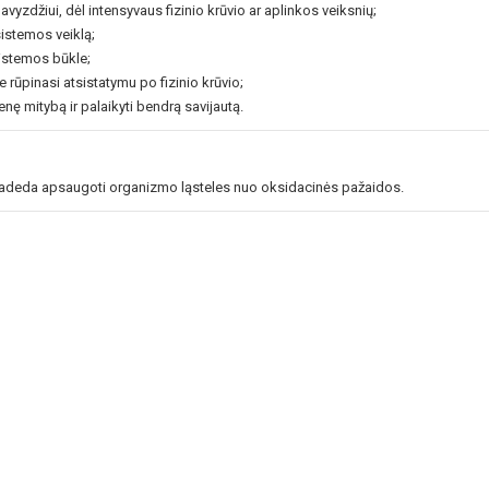
yzdžiui, dėl intensyvaus fizinio krūvio ar aplinkos veiksnių;
istemos veiklą;
sistemos būkle;
 rūpinasi atsistatymu po fizinio krūvio;
enę mitybą ir palaikyti bendrą savijautą.
s padeda apsaugoti organizmo ląsteles nuo oksidacinės pažaidos.