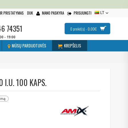
IR PRISTATYMAS
DUK
MANO PASKYRA
PRISIJUNGTI
LT
46 74351
0 prekė(s) - 0.00€
:00 - 19:00
MŪSŲ PARDUOTUVĖS
KREPŠELIS
 I.U. 100 KAPS.
nimą