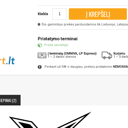
Į KREPŠELĮ
Kiekis
Šio gamintojo prekės parduodamos tik Lietuvoje, Latvijoje 
Pristatymo terminai
Prekė sandėlyje
Į terminalą (OMNIVA, LP Express)
Kurjeriu
1 – 2 darbo dienos
1 – 3 dar
Perkant už 59€ ir daugiau, prekes pristatome
NEMOKAM
IEPIMAI (2)