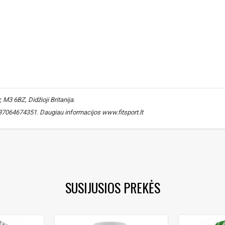
M3 6BZ, Didžioji Britanija.
 +37064674351. Daugiau informacijos www.fitsport.lt​
ement
,
antioksidantas vitaminas E
,
vitamin E antioxidant
,
D-alfa tokoferol
ll protection support
SUSIJUSIOS PREKĖS