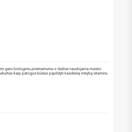
žymi geru biologiniu prieinamumu ir dažnai naudojama maisto
s sukurtas kaip patogus būdas papildyti kasdienę mitybą vitaminu