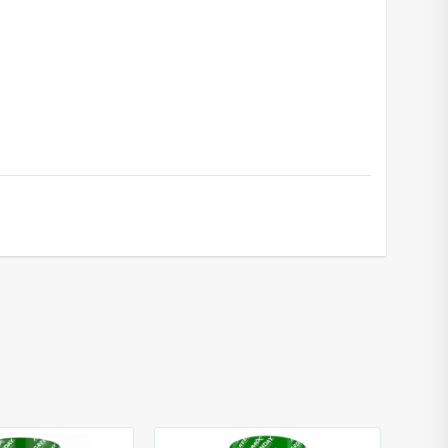
is
,
D-alpha tocopherol
,
odos sveikatai
,
skin health support
,