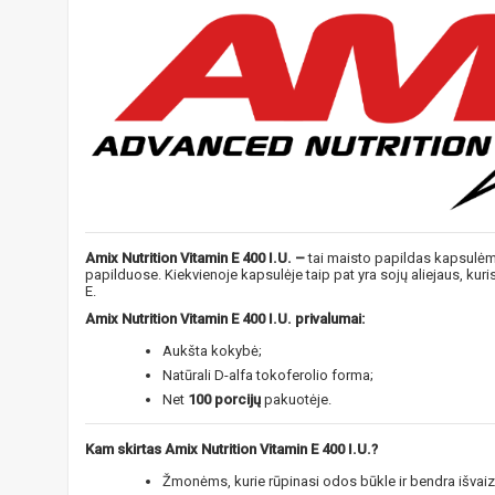
Amix Nutrition Vitamin E 400 I.U. –
tai maisto papildas kapsulėmi
papilduose. Kiekvienoje kapsulėje taip pat yra sojų aliejaus, ku
E.
Amix Nutrition Vitamin E 400 I.U. privalumai:
Aukšta kokybė;
Natūrali D-alfa tokoferolio forma;
Net
100 porcijų
pakuotėje.
Kam skirtas Amix Nutrition Vitamin E 400 I.U.?
Žmonėms, kurie rūpinasi odos būkle ir bendra išvai