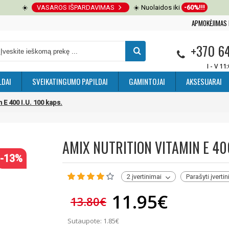
☀️
VASAROS IŠPARDAVIMAS
☀️ Nuolaidos iki
-60%!!!
APMOKĖJIMAS 
+370 6
I - V 11
LDAI
SVEIKATINGUMO PAPILDAI
GAMINTOJAI
AKSESUARAI
n E 400 I.U. 100 kaps.
AMIX NUTRITION VITAMIN E 400
-13%
2 įvertinimai
Parašyti įverti
11.95€
13.80€
Sutaupote: 1.85€