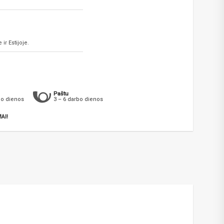
ir Estijoje.
Paštu
bo dienos
3 – 6 darbo dienos
AI!