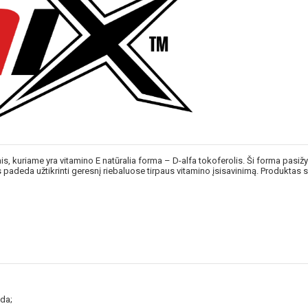
s, kuriame yra vitamino E natūralia forma – D-alfa tokoferolis. Ši forma pasi
ris padeda užtikrinti geresnį riebaluose tirpaus vitamino įsisavinimą. Produkta
zda;