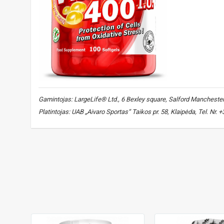
Gamintojas: LargeLife® Ltd., 6 Bexley square, Salford Manchester, 
Platintojas: UAB „Aivaro Sportas“ Taikos pr. 58, Klaipėda, Tel. Nr.
vitaminas E
,
vitamin E
,
vitamino E papildas
,
vitamin E suppl
imuniteto palaikymui
,
immune support
,
ląstelių apsaugai
,
ce