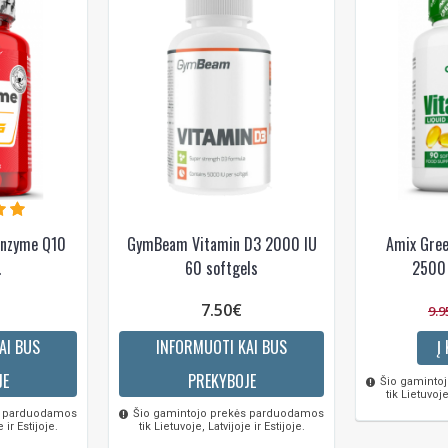
enzyme Q10
GymBeam Vitamin D3 2000 IU
Amix Gree
.
60 softgels
2500 
7.50€
9.9
AI BUS
INFORMUOTI KAI BUS
Į
JE
PREKYBOJE
Šio gaminto
tik Lietuvoje
s parduodamos
Šio gamintojo prekės parduodamos
 ir Estijoje.
tik Lietuvoje, Latvijoje ir Estijoje.