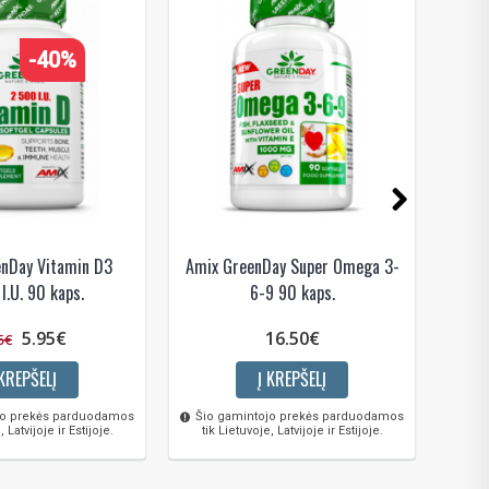
-40%
nDay Vitamin D3
Amix GreenDay Super Omega 3-
Rea
I.U. 90 kaps.
6-9 90 kaps.
5.95€
16.50€
5€
 KREPŠELĮ
Į KREPŠELĮ
jo prekės parduodamos
Šio gamintojo prekės parduodamos
, Latvijoje ir Estijoje.
tik Lietuvoje, Latvijoje ir Estijoje.
Šio 
tik