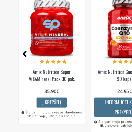
Amix Nutrition Super
Amix Nutrition Co
Vit&Mineral Pack 30 pak.
90 kaps
35.90€
24.95€
Į KREPŠELĮ
INFORMUOTI K
PREKYBO
Šio gamintojo prekės parduodamos
tik Lietuvoje, Latvijoje ir Estijoje.
Šio gamintojo prekė
tik Lietuvoje, Latvijoje