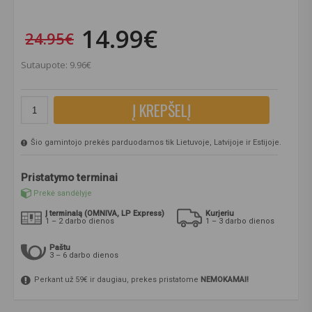
14.99€
24.95€
Sutaupote: 9.96€
Į KREPŠELĮ
Šio gamintojo prekės parduodamos tik Lietuvoje, Latvijoje ir Estijoje.
Pristatymo terminai
Prekė sandėlyje
Į terminalą (OMNIVA, LP Express)
Kurjeriu
1 – 2 darbo dienos
1 – 3 darbo dienos
Paštu
3 – 6 darbo dienos
Perkant už 59€ ir daugiau, prekes pristatome
NEMOKAMAI!