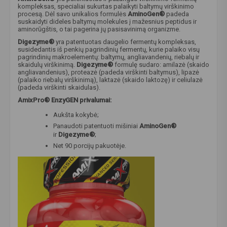
kompleksas, specialiai sukurtas palaikyti baltymų virškinimo
procesą. Dėl savo unikalios formulės
AminoGen®
padeda
suskaidyti dideles baltymų molekules į mažesnius peptidus ir
aminorūgštis, o tai pagerina jų pasisavinimą organizme.
Digezyme®
yra patentuotas daugelio fermentų kompleksas,
susidedantis iš penkių pagrindinių fermentų, kurie palaiko visų
pagrindinių makroelementų: baltymų, angliavandenių, riebalų ir
skaidulų virškinimą.
Digezyme®
formulę sudaro: amilazė (skaido
angliavandenius), proteazė (padeda virškinti baltymus), lipazė
(palaiko riebalų virškinimą), laktazė (skaido laktozę) ir celiulazė
(padeda virškinti skaidulas).
AmixPro® EnzyGEN privalumai:
Aukšta kokybė;
Panaudoti patentuoti mišiniai
AminoGen®
ir
Digezyme®
;
Net 90 porcijų pakuotėje.