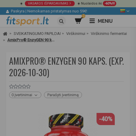
☀️
VASAROS IŠPARDAVIMAS
☀️ Nuolaidos iki
-60%!!!
Paskyra
|
Nemokamas pristatymas nuo 59€!
0
MENIU
SVEIKATINGUMO PAPILDAI
Virškinimui
Virškinimo fermentai
AmixPro® EnzyGEN 90 kaps.
AMIXPRO® ENZYGEN 90 KAPS. (EXP.
2026-10-30)
0 įvertinimai
Parašyti įvertinimą
-40%