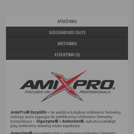
APRAŠYMAS
SUDEDAMOSIOS DALYS
VARTOJIMAS
ATSILIEPIMAI (0)
AmixPro® EnzyGEN –
tai aukštos kokybės virškinimo fermentų
mišinys, kuris sujungia du sertifikuotus virškinimo fermentų
kompleksus –
Digezyme®
ir
AminoGen®
, sukurtus palaikyti
jūsų virškinimo sistemą visais aspektais.
AminoGen®
yra patentuotas ir pažangus virškinimo fermentų