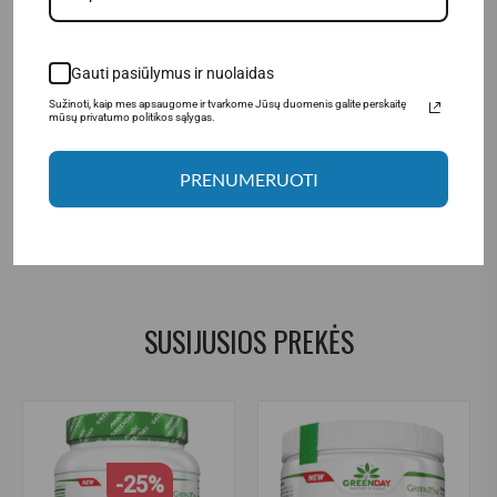
74351.
Gamintojas: LargeLife® Ltd., 6 Bexley square, Salford Manchester,
M3 6BZ, Didžioji Britanija.
Gauti pasiūlymus ir nuolaidas
Platintojas: UAB „Aivaro Sportas“ Taikos pr. 58, Klaipėda, Tel. Nr.
+37064674351. Daugiau informacijos www.fitsport.lt​
Sužinoti, kaip mes apsaugome ir tvarkome Jūsų duomenis galite perskaitę
mūsų privatumo politikos sąlygas.
amix pro
,
eznygen
,
digezyme
,
aminogen
,
protease
,
PRENUMERUOTI
proteaze
,
proteazė
,
amylase
,
amilazė
,
amilaze
,
cellulase
,
celulazė
,
celiulazė
,
lactase
,
laktazė
,
laktaze
,
laktozė
,
lipase
,
lipazė
,
lipaze
,
virskinimo fermentai
,
probiotikai
,
virskinimas
,
gastro
SUSIJUSIOS PREKĖS
-25%