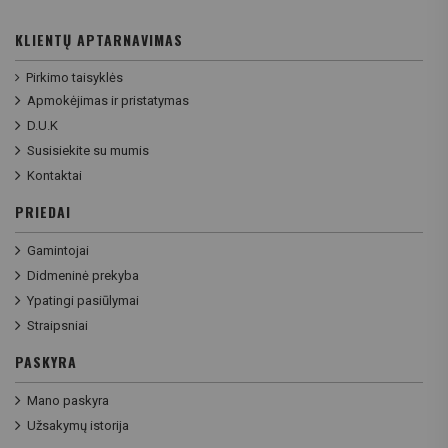
KLIENTŲ APTARNAVIMAS
Pirkimo taisyklės
Apmokėjimas ir pristatymas
D.U.K
Susisiekite su mumis
Kontaktai
PRIEDAI
Gamintojai
Didmeninė prekyba
Ypatingi pasiūlymai
Straipsniai
PASKYRA
Mano paskyra
Užsakymų istorija