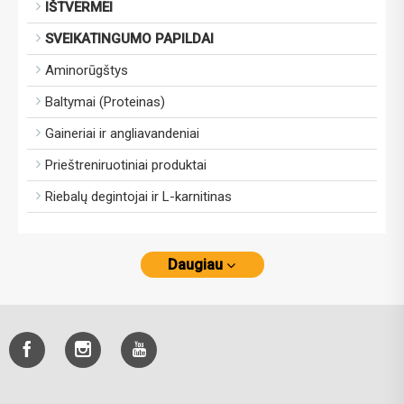
IŠTVERMEI
SVEIKATINGUMO PAPILDAI
Aminorūgštys
Baltymai (Proteinas)
Gaineriai ir angliavandeniai
Prieštreniruotiniai produktai
Riebalų degintojai ir L-karnitinas
Daugiau