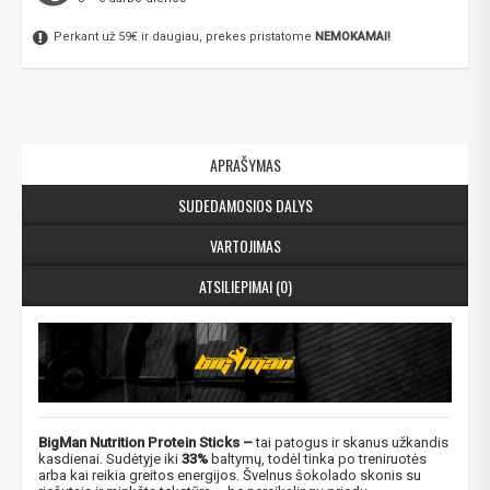
Perkant už 59€ ir daugiau, prekes pristatome
NEMOKAMAI!
APRAŠYMAS
SUDEDAMOSIOS DALYS
VARTOJIMAS
ATSILIEPIMAI (0)
BigMan Nutrition Protein Sticks –
tai patogus ir skanus užkandis
kasdienai. Sudėtyje iki
33%
baltymų, todėl tinka po treniruotės
arba kai reikia greitos energijos. Švelnus šokolado skonis su