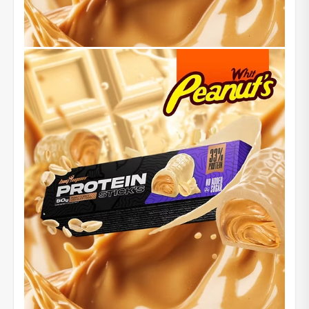
NUOLAIDA TAU!
Gauk
-10%*
nuolaidos kodą
apsipirkimui (daugeliui
prekių) bei nepraleisk kitų geriausių pasiūlymų!
Prenumeruok mūsų naujienlaiškį jau dabar!
* Nuolaida taikoma gamintojams: Amix, Bigman, XXL, Raw powders, Go
powders, Maxxwin, Power system. Akcijinėms prekėms nuolaida netaikoma,
nuolaidos nesumuojamos.