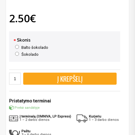
2.50€
Skonis
Balto šokolado
Šokolado
Į KREPŠELĮ
Pristatymo terminai
Prekė sandėlyje
Į terminalą (OMNIVA, LP Express)
Kurjeriu
1 – 2 darbo dienos
1 – 3 darbo dienos
Paštu
3 – 6 darbo dienos