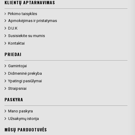
KLIENTŲ APTARNAVIMAS
Pirkimo taisyklės
Apmokėjimas ir pristatymas
D.U.K
Susisiekite su mumis
Kontaktai
PRIEDAI
Gamintojai
Didmeninė prekyba
Ypatingi pasiūlymai
Straipsniai
PASKYRA
Mano paskyra
Užsakymų istorija
MŪSŲ PARDUOTUVĖS