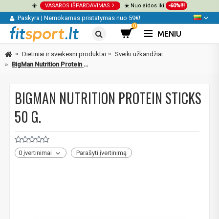
☀️
VASAROS IŠPARDAVIMAS
☀️ Nuolaidos iki
-60%!!!
Paskyra
|
Nemokamas pristatymas nuo 59€!
0
MENIU
Dietiniai ir sveikesni produktai
Sveiki užkandžiai
BigMan Nutrition Protein Sticks 50 g.
BIGMAN NUTRITION PROTEIN STICKS
50 G.
0 įvertinimai
Parašyti įvertinimą