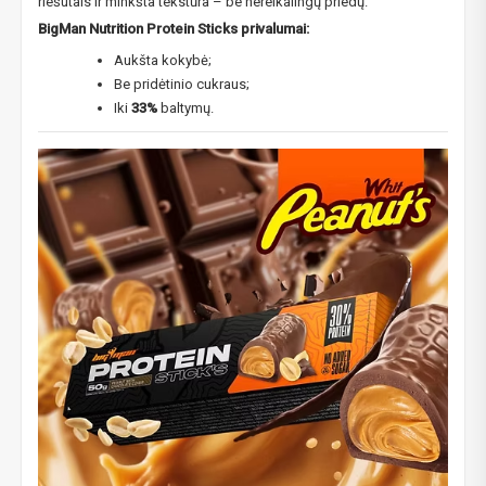
riešutais ir minkšta tekstūra – be nereikalingų priedų.
BigMan Nutrition Protein Sticks privalumai:
Aukšta kokybė;
Be pridėtinio cukraus;
Iki
33%
baltymų.