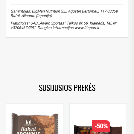
Gamintojas: BigMan Nutrition S.L. Agustin Bertomeu, 117 03369,
Gauti pasiūlymus ir nuolaidas
Rafal. Alicante (Ispanija)
Platintojas: UAB „Aivaro Sportas“ Taikos pr. 58, Klaipėda, Tel. Nr.
Sužinoti, kaip mes apsaugome ir tvarkome Jūsų duomenis galite
perskaitę mūsų privatumo politikos sąlygas.
+37064674351. Daugiau informacijos www.fitsport.lt​
PRENUMERUOTI
praline
,
pralinės
,
energija
,
energy
,
užkandis
,
snack
,
sveikas užkandis
,
healthy snack
,
sweet snack
,
saldus uzkandis
,
low calorie
,
mazai kaloriju
,
batonelis
,
batoneliai
SUSIJUSIOS PREKĖS
-50%