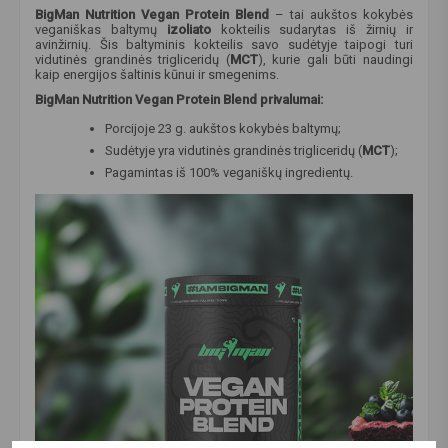
BigMan Nutrition Vegan Protein Blend
– tai aukštos kokybės
veganiškas baltymų
izoliato
kokteilis sudarytas iš žirnių ir
avinžirnių. Šis baltyminis kokteilis savo sudėtyje taipogi turi
vidutinės grandinės trigliceridų (
MCT
), kurie gali būti naudingi
kaip energijos šaltinis kūnui ir smegenims.
BigMan Nutrition Vegan Protein Blend
privalumai:
Porcijoje 23 g. aukštos kokybės baltymų;
Sudėtyje yra vidutinės grandinės trigliceridų (
MCT
);
Pagamintas iš 100% veganiškų ingredientų.