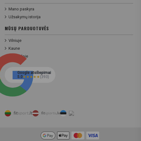
Mano paskyra
Užsakymų istorija
MŪSŲ PARDUOTUVĖS
Vilniuje
Kaune
Klaipėdoje
Google atsiliepimai
5.0
★
★
★
★
★
(393)