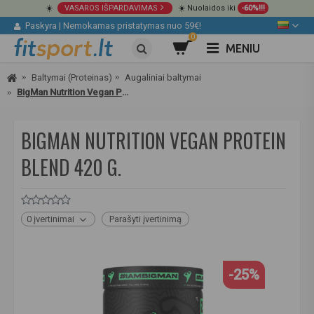
☀️
VASAROS IŠPARDAVIMAS
☀️ Nuolaidos iki
-60%!!!
Paskyra
|
Nemokamas pristatymas nuo 59€!
0
MENIU
Baltymai (Proteinas)
Augaliniai baltymai
BigMan Nutrition Vegan Protein Blend 420 g.
BIGMAN NUTRITION VEGAN PROTEIN
BLEND 420 G.
0 įvertinimai
Parašyti įvertinimą
-25%