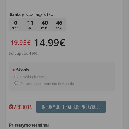
Iki akcijos pabaigos liko:
0
11
40
45
dien.
val.
min.
sek.
14.99€
19.95€
Sutaupote: 4.96€
Skonis
Braškių-bananų
Raudonojo aksominio šokolado
IŠPARDUOTA
INFORMUOTI KAI BUS PREKYBOJE
Pristatymo terminai