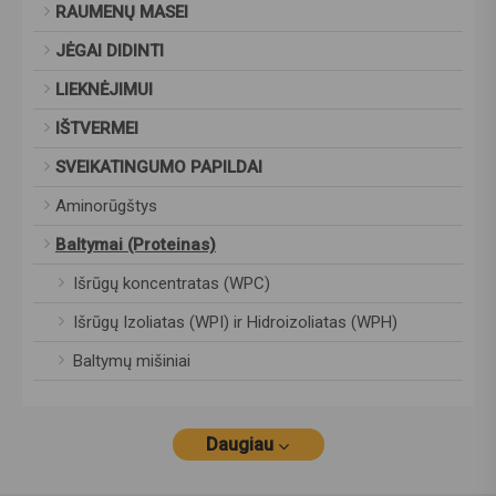
RAUMENŲ MASEI
JĖGAI DIDINTI
LIEKNĖJIMUI
IŠTVERMEI
SVEIKATINGUMO PAPILDAI
Aminorūgštys
Baltymai (Proteinas)
Išrūgų koncentratas (WPC)
Išrūgų Izoliatas (WPI) ir Hidroizoliatas (WPH)
Baltymų mišiniai
Daugiau