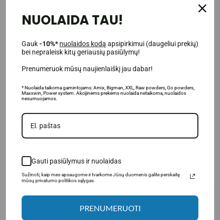
NUOLAIDA TAU!
Gauk
-10%*
nuolaidos kodą
apsipirkimui (daugeliui prekių)
bei nepraleisk kitų geriausių pasiūlymų!
Prenumeruok mūsų naujienlaiškį jau dabar!
Gamintojas: BigMan Nutrition S.L. Agustin Bertomeu, 117 03369,
Rafal. Alicante (Ispanija)
* Nuolaida taikoma gamintojams: Amix, Bigman, XXL, Raw powders, Go powders,
Platintojas: UAB „Aivaro Sportas“ Taikos pr. 58, Klaipėda, Tel. Nr.
Maxxwin, Power system. Akcijinėms prekėms nuolaida netaikoma, nuolaidos
+37064674351. Daugiau informacijos www.fitsport.lt​
nesumuojamos.
bigman nutrition
,
bigman
,
plant protein
,
augalinis proteinas
,
augaliniai baltymai
,
augalų baltymai
,
plant based protein
,
pea protein
,
chickpea protein
,
žirnių baltymai
,
Gauti pasiūlymus ir nuolaidas
avinžirnių baltymai
Sužinoti, kaip mes apsaugome ir tvarkome Jūsų duomenis galite perskaitę
mūsų privatumo politikos sąlygas.
SUSIJUSIOS PREKĖS
PRENUMERUOTI