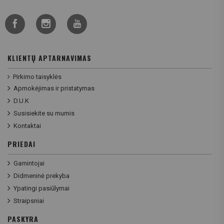
KLIENTŲ APTARNAVIMAS
Pirkimo taisyklės
Apmokėjimas ir pristatymas
D.U.K
Susisiekite su mumis
Kontaktai
PRIEDAI
Gamintojai
Didmeninė prekyba
Ypatingi pasiūlymai
Straipsniai
PASKYRA