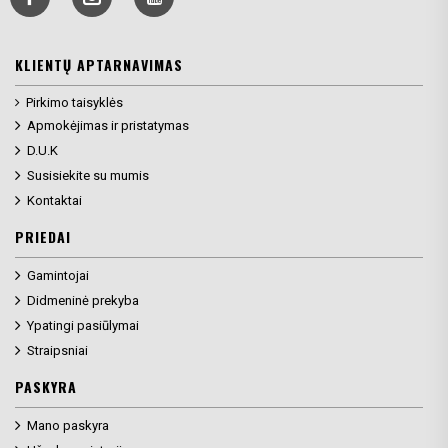
KLIENTŲ APTARNAVIMAS
Pirkimo taisyklės
Apmokėjimas ir pristatymas
D.U.K
Susisiekite su mumis
Kontaktai
PRIEDAI
Gamintojai
Didmeninė prekyba
Ypatingi pasiūlymai
Straipsniai
PASKYRA
Mano paskyra