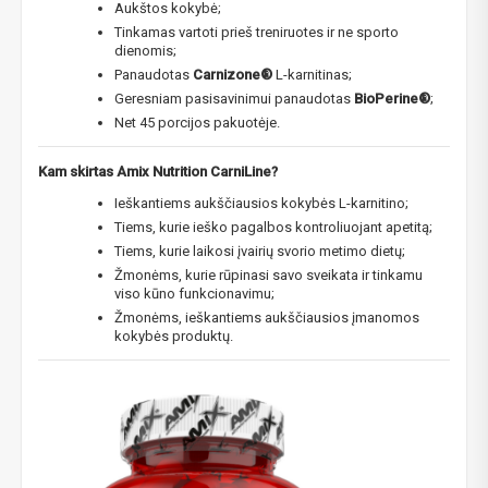
Aukštos kokybė;
Tinkamas vartoti prieš treniruotes ir ne sporto
dienomis;
Panaudotas
Carnizone®
L-karnitinas;
Geresniam pasisavinimui panaudotas
BioPerine®
;
Net 45 porcijos pakuotėje.
Kam skirtas Amix Nutrition CarniLine?
Ieškantiems aukščiausios kokybės L-karnitino;
Tiems, kurie ieško pagalbos kontroliuojant apetitą;
Tiems, kurie laikosi įvairių svorio metimo dietų;
Žmonėms, kurie rūpinasi savo sveikata ir tinkamu
viso kūno funkcionavimu;
Žmonėms, ieškantiems aukščiausios įmanomos
kokybės produktų.