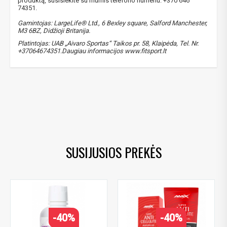
produktą, susisiekite su mumis telefono numeriu: +370 646
74351.
Gamintojas: LargeLife® Ltd., 6 Bexley square, Salford Manchester,
M3 6BZ, Didžioji Britanija.
Gauti pasiūlymus ir nuolaidas
Platintojas: UAB „Aivaro Sportas“ Taikos pr. 58, Klaipėda, Tel. Nr.
+37064674351.Daugiau informacijos www.fitsport.lt
Sužinoti, kaip mes apsaugome ir tvarkome Jūsų duomenis galite
perskaitę mūsų privatumo politikos sąlygas.
amix nutrition carniline
,
carnitine
,
karnitinas
,
carnitinas
,
PRENUMERUOTI
karnitine
,
L-carnitine
,
L-karnitinas
,
carnizone
,
karnitino tartratas
,
carnitine tartrate
,
karnitino papildai
,
lieknejimui
SUSIJUSIOS PREKĖS
-40%
-40%