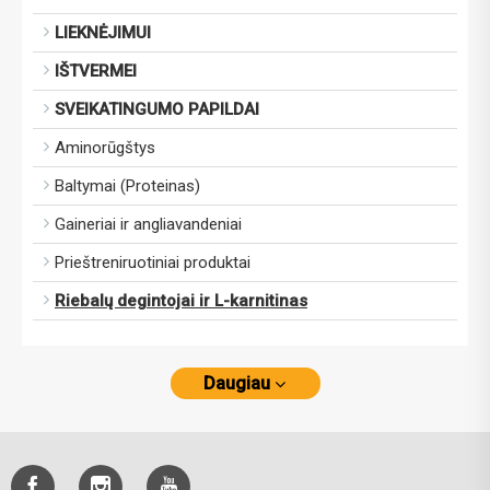
LIEKNĖJIMUI
IŠTVERMEI
SVEIKATINGUMO PAPILDAI
Aminorūgštys
Baltymai (Proteinas)
Gaineriai ir angliavandeniai
Prieštreniruotiniai produktai
Riebalų degintojai ir L-karnitinas
Daugiau