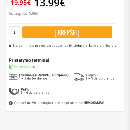
13.99€
19.95€
Sutaupote: 5.96€
Į KREPŠELĮ
Šio gamintojo prekės parduodamos tik Lietuvoje, Latvijoje ir Estijoje.
Pristatymo terminai
Prekė sandėlyje
Į terminalą (OMNIVA, LP Express)
Kurjeriu
1 – 2 darbo dienos
1 – 3 darbo dienos
Paštu
3 – 6 darbo dienos
Perkant už 59€ ir daugiau, prekes pristatome
NEMOKAMAI!