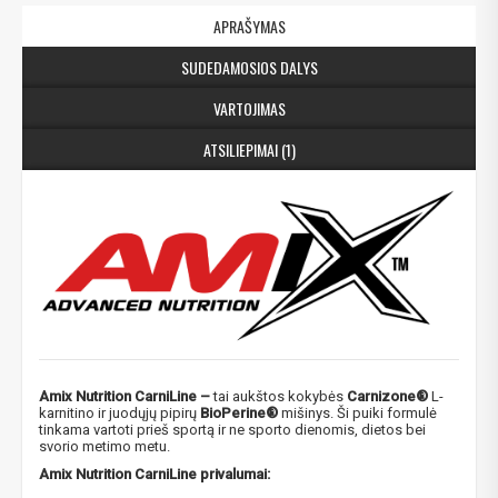
APRAŠYMAS
SUDEDAMOSIOS DALYS
VARTOJIMAS
ATSILIEPIMAI (1)
Amix Nutrition CarniLine –
tai aukštos kokybės
Carnizone®
L-
karnitino ir juodųjų pipirų
BioPerine®
mišinys. Ši puiki formulė
tinkama vartoti prieš sportą ir ne sporto dienomis, dietos bei
svorio metimo metu.
Amix Nutrition CarniLine privalumai: