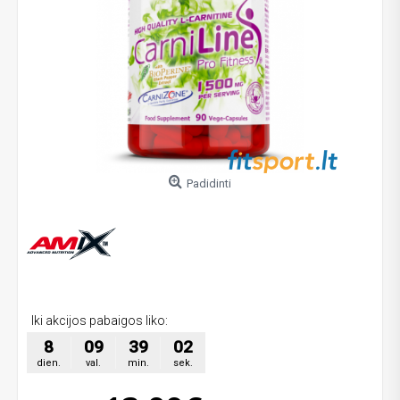
Padidinti
Iki akcijos pabaigos liko:
8
09
39
01
dien.
val.
min.
sek.