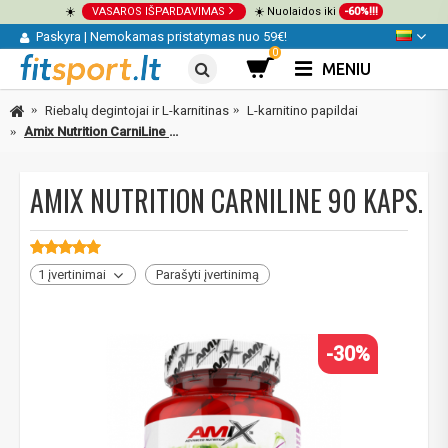
☀️
VASAROS IŠPARDAVIMAS
☀️ Nuolaidos iki
-60%!!!
Paskyra
|
Nemokamas pristatymas nuo 59€!
0
MENIU
Riebalų degintojai ir L-karnitinas
L-karnitino papildai
Amix Nutrition CarniLine 90 kaps.
AMIX NUTRITION CARNILINE 90 KAPS.
1 įvertinimai
Parašyti įvertinimą
-30%