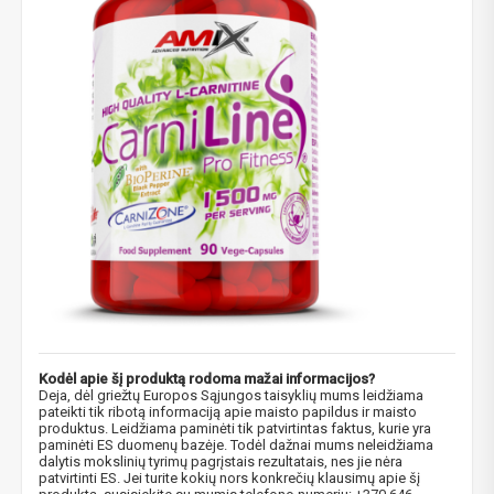
NUOLAIDA TAU!
Gauk
-10%*
nuolaidos kodą
apsipirkimui (daugeliui
prekių) bei nepraleisk kitų geriausių pasiūlymų!
Prenumeruok mūsų naujienlaiškį jau dabar!
Kodėl apie šį produktą rodoma mažai informacijos?
Deja, dėl griežtų Europos Sąjungos taisyklių mums leidžiama
pateikti tik ribotą informaciją apie maisto papildus ir maisto
* Nuolaida taikoma gamintojams: Amix, Bigman, XXL, Raw powders, Go
powders, Maxxwin, Power system. Akcijinėms prekėms nuolaida netaikoma,
produktus. Leidžiama paminėti tik patvirtintas faktus, kurie yra
nuolaidos nesumuojamos.
paminėti ES duomenų bazėje. Todėl dažnai mums neleidžiama
dalytis mokslinių tyrimų pagrįstais rezultatais, nes jie nėra
patvirtinti ES. Jei turite kokių nors konkrečių klausimų apie šį