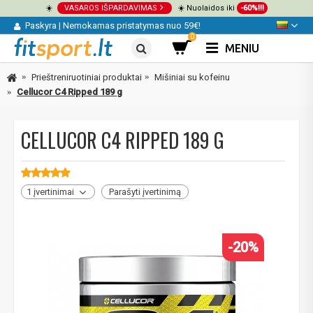
☀️
VASAROS IŠPARDAVIMAS
☀️ Nuolaidos iki
-60%!!!
Paskyra
|
Nemokamas pristatymas nuo 59€!
0
MENIU
Prieštreniruotiniai produktai
Mišiniai su kofeinu
Cellucor C4 Ripped 189 g
CELLUCOR C4 RIPPED 189 G
1 įvertinimai
Parašyti įvertinimą
-20%