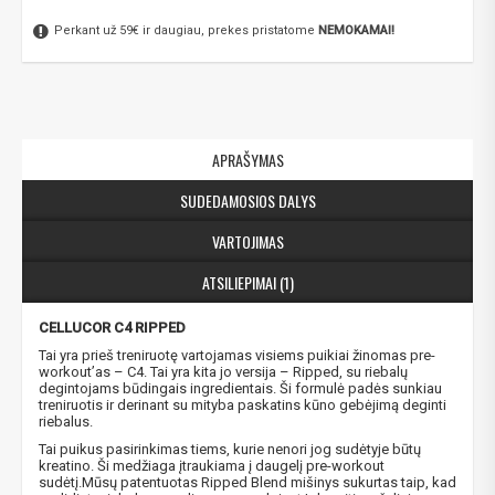
Perkant už 59€ ir daugiau, prekes pristatome
NEMOKAMAI!
APRAŠYMAS
SUDEDAMOSIOS DALYS
VARTOJIMAS
ATSILIEPIMAI (1)
CELLUCOR C4 RIPPED
Tai yra prieš treniruotę vartojamas visiems puikiai žinomas pre-
workout’as – C4. Tai yra kita jo versija – Ripped, su riebalų
degintojams būdingais ingredientais. Ši formulė padės sunkiau
treniruotis ir derinant su mityba paskatins kūno gebėjimą deginti
riebalus.
Tai puikus pasirinkimas tiems, kurie nenori jog sudėtyje būtų
kreatino. Ši medžiaga įtraukiama į daugelį pre-workout
sudėtį.Mūsų patentuotas Ripped Blend mišinys sukurtas taip, kad