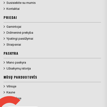
Susisiekite su mumis
Kontaktai
PRIEDAI
Gamintojai
Didmeninė prekyba
Ypatingi pasiūlymai
Straipsniai
PASKYRA
Mano paskyra
Užsakymų istorija
MŪSŲ PARDUOTUVĖS
Vilniuje
Kaune
Klaipėdoje