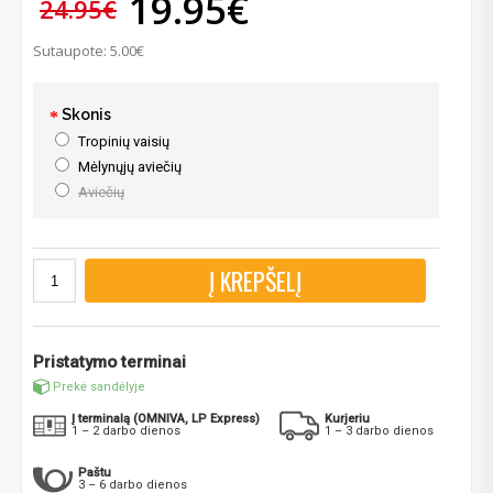
19.95€
24.95€
Sutaupote: 5.00€
Skonis
Tropinių vaisių
Mėlynųjų aviečių
Aviečių
Į KREPŠELĮ
Pristatymo terminai
Prekė sandėlyje
Į terminalą (OMNIVA, LP Express)
Kurjeriu
1 – 2 darbo dienos
1 – 3 darbo dienos
Paštu
3 – 6 darbo dienos