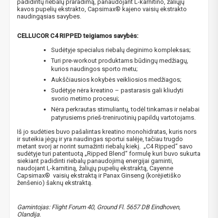
padidintų riebalų praradimą, panaudojant L-karnitino, žaliųjų
kavos pupelių ekstrakto, Capsimax® kajeno vaisių ekstrakto
naudingąsias savybes.
CELLUCOR C4 RIPPED teigiamos savybės:
Sudėtyje specialus riebalų deginimo kompleksas;
Turi pre-workout produktams būdingų medžiagų,
kurios naudingos sporto metu;
Aukščiausios kokybės veikliosios medžiagos;
Sudėtyje nėra kreatino – pastarasis gali kliudyti
svorio metimo procesui;
Nėra perkrautas stimuliantų, todėl tinkamas ir nelabai
patyrusiems prieš-treniruotinių papildų vartotojams.
Iš jo sudėties buvo pašalintas kreatino monohidratas, kuris nors
ir suteikia jėgų ir yra naudingas sportui salėje, tačiau trugdo
metant svorį ar norint sumažinti riebalų kiekį. „C4 Ripped“ savo
sudėtyje turi patentuotą „Ripped Blend“ formulę kuri buvo sukurta
siekiant padidinti riebalų panaudojimą energijai gaminti,
naudojant L-karnitiną, žaliųjų pupelių ekstraktą, Cayenne
Capsimax® vaisių ekstraktą ir Panax Ginseng (korėjietiško
NUOLAIDA TAU!
ženšenio) šaknų ekstraktą.
Gamintojas: Flight Forum 40, Ground Fl. 5657 DB Eindhoven,
Gauk
-10%*
nuolaidos kodą
apsipirkimui (daugeliui
Olandija.
prekių) bei nepraleisk kitų geriausių pasiūlymų!