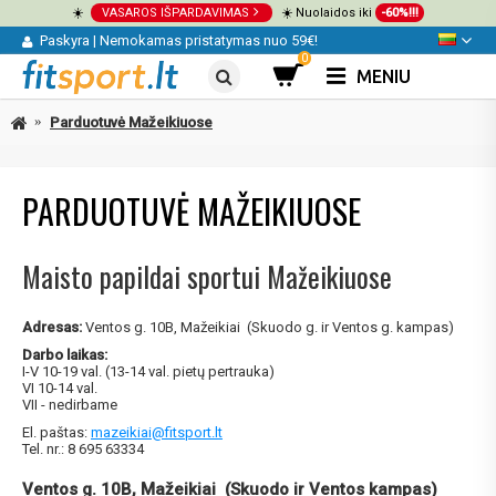
☀️
VASAROS IŠPARDAVIMAS
☀️ Nuolaidos iki
-60%!!!
Paskyra
|
Nemokamas pristatymas nuo 59€!
0
MENIU
Parduotuvė Mažeikiuose
PARDUOTUVĖ MAŽEIKIUOSE
Maisto papildai sportui Mažeikiuose
Adresas:
Ventos g. 10B, Mažeikiai (Skuodo g. ir Ventos g. kampas)
Darbo laikas:
I-V 10-19 val. (13-14 val. pietų pertrauka)
VI 10-14 val.
VII - nedirbame
El. paštas:
mazeikiai@fitsport.lt
Tel. nr.: 8 695 63334
Ventos g. 10B, Mažeikiai (Skuodo ir Ventos kampas)