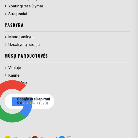
Ypatingi pasiūlymai
Straipsniai
PASKYRA
Mano paskyra
Užsakymų istorija
MŪSŲ PARDUOTUVĖS
Vilniuje
Kaune
Klaipėdoje
Google atsiliepimai
5.0
★
★
★
★
★
(393)