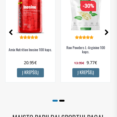
-30%
Raw Powders L-Arginine 100
Amix Nutrition Inosine 100 kaps.
kaps.
20.95€
9.77€
13.95€
Į KREPŠELĮ
Į KREPŠELĮ