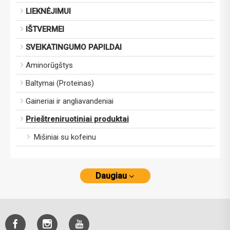
LIEKNĖJIMUI
IŠTVERMEI
SVEIKATINGUMO PAPILDAI
Aminorūgštys
Baltymai (Proteinas)
Gaineriai ir angliavandeniai
Prieštreniruotiniai produktai
Mišiniai su kofeinu
Daugiau