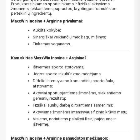
Produktas tinkamas sportininkams ir fiziškai aktyviems
žmonėms, ieškantiems paprastos, kryptingos formulės be
perteklinių ingredientų.
MaxxWin Inosine + Arginine privalumai:
Aukšta kokybė;
Sinergiškai veikiančių medžiagų mišinys;
Tinkamas veganams.
Kam skirtas MaxxWin Inosine + Arginine?
Ištvermės sporto atstovams;
Jėgos sporto ir kultūrizmo mėgėjams;
Didelio intensyvumo komandinių sporto šakų
atstovams;
Aktyviai sportuojantiems žmonėms, siekiantiems
geresnių rezultatų;
Fiziškai sunkų darbą dirbantiems asmenims;
Aktyviems žmonėms intensyvaus fizinio krūvio metu;
Visiems, norintiems palaikyti fizinį pajėgumą ir
ištvermę.
MaxxWin Inosine + Arginine panaudotos medžiagos: