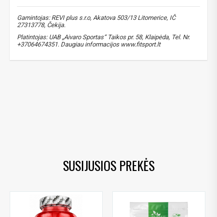
Gamintojas: REVI plus s.r.o, Akatova 503/13 Litomerice, IČ
27313778, Čekija.
Platintojas: UAB „Aivaro Sportas“ Taikos pr. 58, Klaipėda, Tel. Nr.
+37064674351. Daugiau informacijos www.fitsport.lt
inozinas
,
inosine
,
L-argininas
,
L-arginine
,
arginino HCl
,
arginine HCl
,
inozino ir arginino kompleksas
,
inosine and arginine complex
,
vitaminas C
,
vitamin C
,
ištvermei
,
endurance support
,
energijos apykaitai
,
energy metabolism
,
prieš treniruotę
,
pre workout support
,
jėgos sportui
,
strength training
,
ištvermės sportui
SUSIJUSIOS PREKĖS