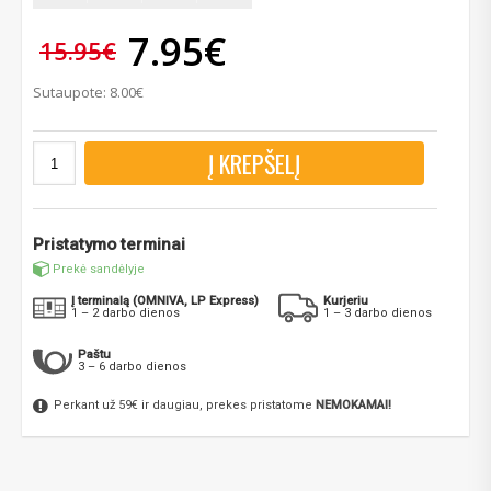
7.95€
15.95€
Sutaupote: 8.00€
Į KREPŠELĮ
Pristatymo terminai
Prekė sandėlyje
Į terminalą (OMNIVA, LP Express)
Kurjeriu
1 – 2 darbo dienos
1 – 3 darbo dienos
Paštu
3 – 6 darbo dienos
Perkant už 59€ ir daugiau, prekes pristatome
NEMOKAMAI!