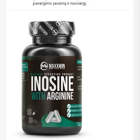
pavargimo jausmą ir nuovargį.
Gauk
-10%*
nuolaidos kodą
apsipirkimui (daugeliui
prekių) bei nepraleisk kitų geriausių pasiūlymų!
Prenumeruok mūsų naujienlaiškį jau dabar!
* Nuolaida taikoma gamintojams: Amix, Bigman, XXL, Raw powders, Go
powders, Maxxwin, Power system. Akcijinėms prekėms nuolaida netaikoma,
nuolaidos nesumuojamos.
Gauti pasiūlymus ir nuolaidas
Sužinoti, kaip mes apsaugome ir tvarkome Jūsų duomenis galite
perskaitę mūsų privatumo politikos sąlygas.
PRENUMERUOTI