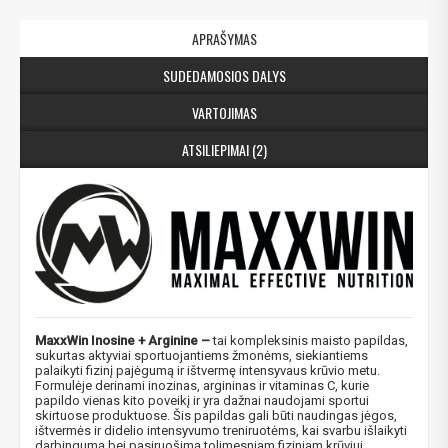
APRAŠYMAS
SUDEDAMOSIOS DALYS
VARTOJIMAS
ATSILIEPIMAI (2)
MaxxWin Inosine + Arginine –
tai kompleksinis maisto papildas,
sukurtas aktyviai sportuojantiems žmonėms, siekiantiems
palaikyti fizinį pajėgumą ir ištvermę intensyvaus krūvio metu.
Formulėje derinami inozinas, argininas ir vitaminas C, kurie
papildo vienas kito poveikį ir yra dažnai naudojami sportui
skirtuose produktuose. Šis papildas gali būti naudingas jėgos,
ištvermės ir didelio intensyvumo treniruotėms, kai svarbu išlaikyti
darbingumą bei pasiruošimą tolimesniam fiziniam krūviui.