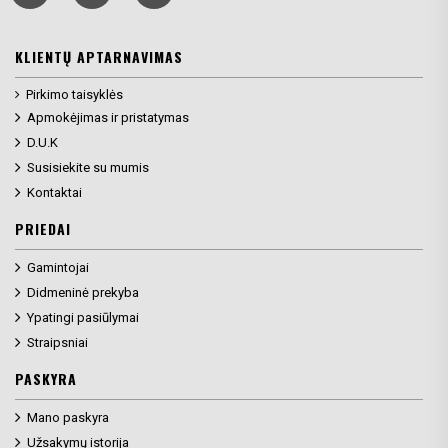
KLIENTŲ APTARNAVIMAS
Pirkimo taisyklės
Apmokėjimas ir pristatymas
D.U.K
Susisiekite su mumis
Kontaktai
PRIEDAI
Gamintojai
Didmeninė prekyba
Ypatingi pasiūlymai
Straipsniai
PASKYRA
Mano paskyra
Užsakymų istorija