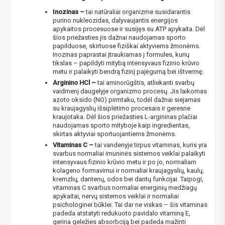
Inozinas –
tai natūraliai organizme susidarantis
purino nukleozidas, dalyvaujantis energijos
apykaitos procesuose ir susijęs su ATP apykaita. Dėl
šios priežasties jis dažnai naudojamas sporto
papilduose, skirtuose fiziškai aktyviems žmonėms.
Inozinas paprastai įtraukiamas į formules, kurių
tikslas – papildyti mitybą intensyvaus fizinio krūvio
metu ir palaikyti bendrą fizinį pajėgumą bei ištvermę.
Arginino HCl –
tai aminorūgštis, atliekanti svarbų
vaidmenį daugelyje organizmo procesų. Jis laikomas
azoto oksido (NO) pirmtaku, todėl dažnai siejamas
su kraujagyslių išsiplėtimo procesais ir geresne
kraujotaka. Dėl šios priežasties L-argininas plačiai
naudojamas sporto mityboje kaip ingredientas,
skirtas aktyviai sportuojantiems žmonėms.
Vitaminas C –
tai vandenyje tirpus vitaminas, kuris yra
svarbus normaliai imuninės sistemos veiklai palaikyti
intensyvaus fizinio krūvio metu ir po jo, normaliam
kolageno formavimui ir normaliai kraujagyslių, kaulų,
kremzlių, dantenų, odos bei dantų funkcijai. Taipogi,
vitaminas C svarbus normaliai energinių medžiagų
apykaitai, nervų sistemos veiklai ir normaliai
psichologinei būklei. Tai dar ne viskas – šis vitaminas
NUOLAIDA TAU!
padeda atstatyti redukuoto pavidalo vitaminą E,
gerina geležies absorbciją bei padeda mažinti