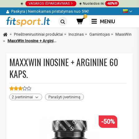
☀️
VASAROS IŠPARDAVIMAS
☀️ Nuolaidos iki
-60%!!!
Paskyra
|
Nemokamas pristatymas nuo 59€!
0
MENIU
Prieštreniruotiniai produktai
Inozinas
Gamintojas
MaxxWin
MaxxWin Inosine + Arginine 60 kaps.
MAXXWIN INOSINE + ARGININE 60
KAPS.
2 įvertinimai
Parašyti įvertinimą
-50%