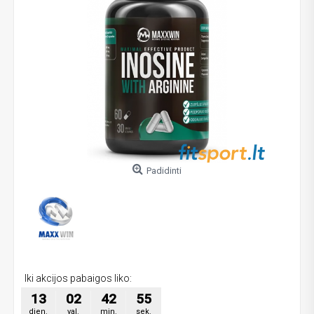
Padidinti
Iki akcijos pabaigos liko:
13
02
42
54
dien.
val.
min.
sek.