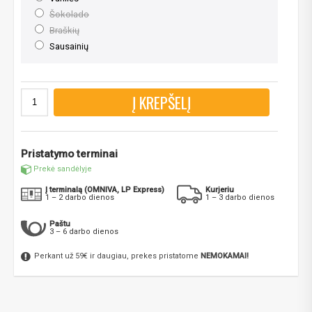
Šokolado
Braškių
Sausainių
Į KREPŠELĮ
Pristatymo terminai
Prekė sandėlyje
Į terminalą (OMNIVA, LP Express)
Kurjeriu
1 – 2 darbo dienos
1 – 3 darbo dienos
Paštu
3 – 6 darbo dienos
Perkant už 59€ ir daugiau, prekes pristatome
NEMOKAMAI!