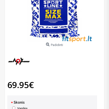
Padidinti
69.95€
Skonis
Vanilės