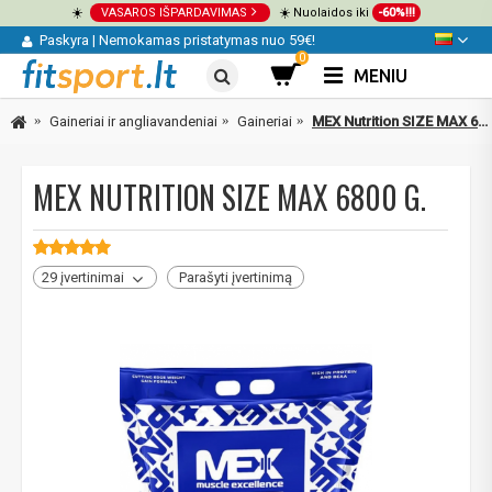
☀️
VASAROS IŠPARDAVIMAS
☀️ Nuolaidos iki
-60%!!!
Paskyra
|
Nemokamas pristatymas nuo 59€!
0
MENIU
Gaineriai ir angliavandeniai
Gaineriai
MEX Nutrition SIZE MAX 6800 g.
MEX NUTRITION SIZE MAX 6800 G.
29 įvertinimai
Parašyti įvertinimą