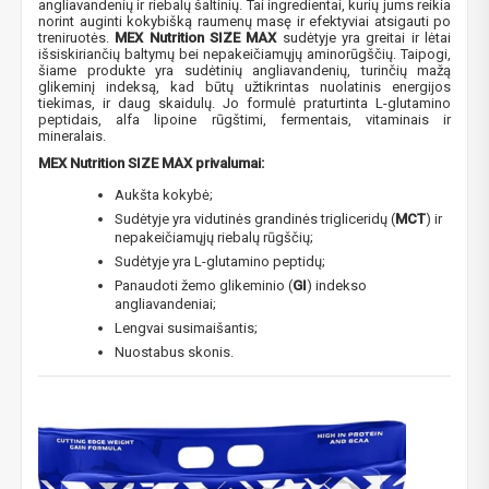
angliavandenių ir riebalų šaltinių. Tai ingredientai, kurių jums reikia
norint auginti kokybišką raumenų masę ir efektyviai atsigauti po
treniruotės.
MEX Nutrition SIZE MAX
sudėtyje yra greitai ir lėtai
išsiskiriančių baltymų bei nepakeičiamųjų aminorūgščių. Taipogi,
šiame produkte yra sudėtinių angliavandenių, turinčių mažą
glikeminį indeksą, kad būtų užtikrintas nuolatinis energijos
tiekimas, ir daug skaidulų. Jo formulė praturtinta L-glutamino
peptidais, alfa lipoine rūgštimi, fermentais, vitaminais ir
mineralais.
MEX Nutrition SIZE MAX privalumai:
Aukšta kokybė;
Sudėtyje yra vidutinės grandinės trigliceridų (
MCT
) ir
nepakeičiamųjų riebalų rūgščių;
Sudėtyje yra L-glutamino peptidų;
Panaudoti žemo glikeminio (
GI
) indekso
angliavandeniai;
Lengvai susimaišantis;
Nuostabus skonis.