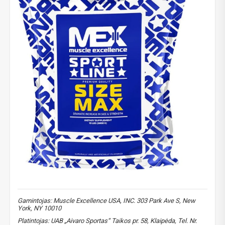
NUOLAIDA TAU!
Gauk
-10%*
nuolaidos kodą
apsipirkimui (daugeliui
prekių) bei nepraleisk kitų geriausių pasiūlymų!
Prenumeruok mūsų naujienlaiškį jau dabar!
* Nuolaida taikoma gamintojams: Amix, Bigman, XXL, Raw powders, Go
powders, Maxxwin, Power system. Akcijinėms prekėms nuolaida netaikoma,
nuolaidos nesumuojamos.
Gamintojas: Muscle Excellence USA, INC. 303 Park Ave S, New
York, NY 10010
Platintojas: UAB „Aivaro Sportas“ Taikos pr. 58, Klaipėda, Tel. Nr.