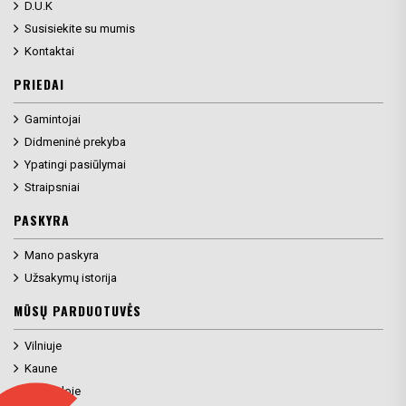
D.U.K
Susisiekite su mumis
Kontaktai
PRIEDAI
Gamintojai
Didmeninė prekyba
Ypatingi pasiūlymai
Straipsniai
PASKYRA
Mano paskyra
Užsakymų istorija
MŪSŲ PARDUOTUVĖS
Vilniuje
Kaune
Klaipėdoje