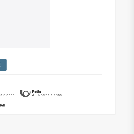
E
Paštu
bo dienos
3 – 6 darbo dienos
AI!