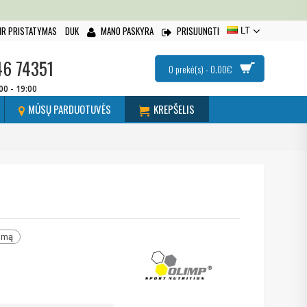
IR PRISTATYMAS
DUK
MANO PASKYRA
PRISIJUNGTI
LT
46 74351
0 prekė(s) - 0.00€
:00 - 19:00
MŪSŲ PARDUOTUVĖS
KREPŠELIS
nimą