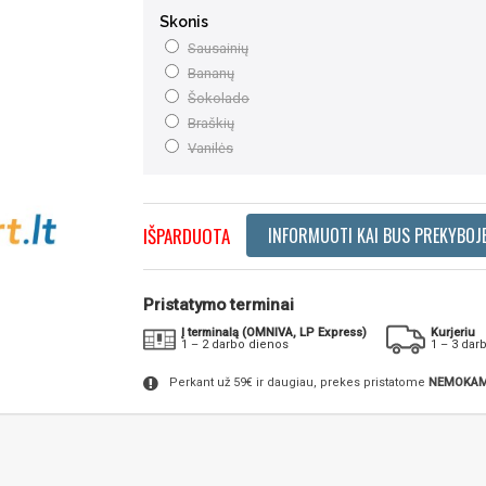
Skonis
Sausainių
Bananų
Šokolado
Braškių
Vanilės
IŠPARDUOTA
INFORMUOTI KAI BUS PREKYBOJ
Pristatymo terminai
Į terminalą (OMNIVA, LP Express)
Kurjeriu
1 – 2 darbo dienos
1 – 3 dar
Perkant už 59€ ir daugiau, prekes pristatome
NEMOKAM