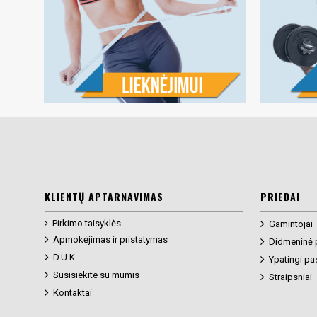
KLIENTŲ APTARNAVIMAS
PRIEDAI
Pirkimo taisyklės
Gamintojai
Apmokėjimas ir pristatymas
Didmeninė 
D.U.K
Ypatingi pa
Susisiekite su mumis
Straipsniai
Kontaktai