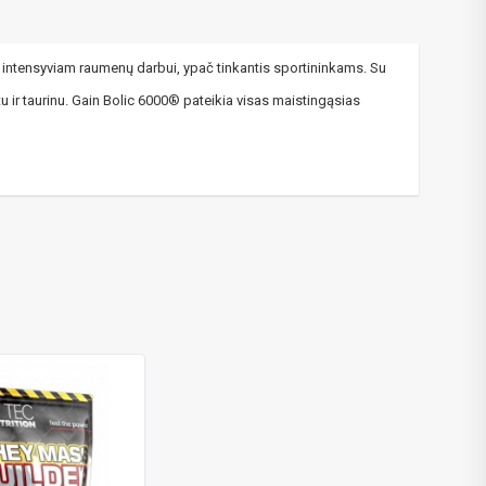
ti intensyviam raumenų darbui, ypač tinkantis sportininkams. Su
 ir taurinu. Gain Bolic 6000® pateikia visas maistingąsias