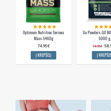
Optimum Nutrition Serious
Go Powders GO MA
Mass 5460g
5000 g.
74.95€
58.
74.95€
Į KREPŠELĮ
Į KREPŠEL