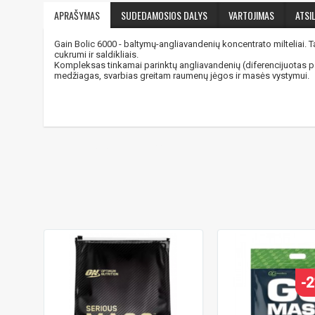
APRAŠYMAS
SUDEDAMOSIOS DALYS
VARTOJIMAS
ATSIL
Gain Bolic 6000 - baltymų-angliavandenių koncentrato milteliai. T
cukrumi ir saldikliais.
Kompleksas tinkamai parinktų angliavandenių (diferencijuotas pag
medžiagas, svarbias greitam raumenų jėgos ir masės vystymui.
gaineris
,
papildai masei
,
mex size
-