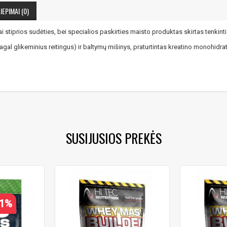
IEPIMAI (0)
ai stiprios sudėties, bei specialios paskirties maisto produktas skirtas tenkin
al glikeminius reitingus) ir baltymų mišinys, praturtintas kreatino monohidratu
SUSIJUSIOS PREKĖS
21%