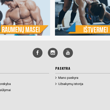
PASKYRA
Mano paskyra
prekyba
Užsakymų istorija
siūlymai