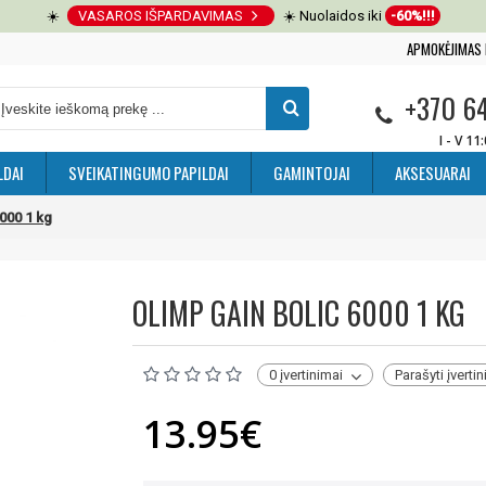
☀️
VASAROS IŠPARDAVIMAS
☀️ Nuolaidos iki
-60%!!!
APMOKĖJIMAS 
+370 6
I - V 11
LDAI
SVEIKATINGUMO PAPILDAI
GAMINTOJAI
AKSESUARAI
6000 1 kg
OLIMP GAIN BOLIC 6000 1 KG
0 įvertinimai
Parašyti įverti
13.95€