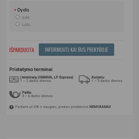
Dydis
S/M
L/XL
IŠPARDUOTA
INFORMUOTI KAI BUS PREKYBOJE
Pristatymo terminai
Į terminalą (OMNIVA, LP Express)
Kurjeriu
1 – 2 darbo dienos
1 – 3 darbo dienos
Paštu
3 – 6 darbo dienos
Perkant už 59€ ir daugiau, prekes pristatome
NEMOKAMAI!