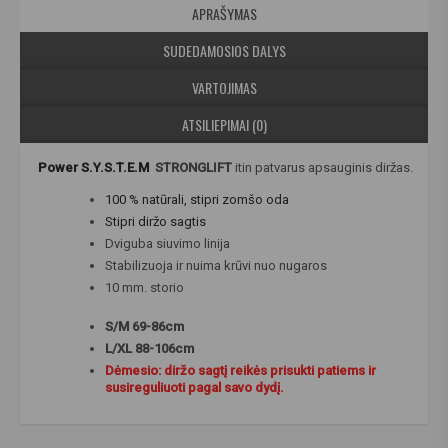
APRAŠYMAS
SUDEDAMOSIOS DALYS
VARTOJIMAS
ATSILIEPIMAI (0)
Power S.Y.S.T.E.M
STRONGLIFT
itin patvarus apsauginis diržas.
100 % natūrali, stipri zomšo oda
Stipri diržo sagtis
Dviguba siuvimo linija
Stabilizuoja ir nuima krūvi nuo nugaros
10 mm. storio
S/M 69-86cm
L/XL 88-106cm
Dėmesio: diržo sagtį reikės prisukti patiems ir
susireguliuoti pagal savo dydį.