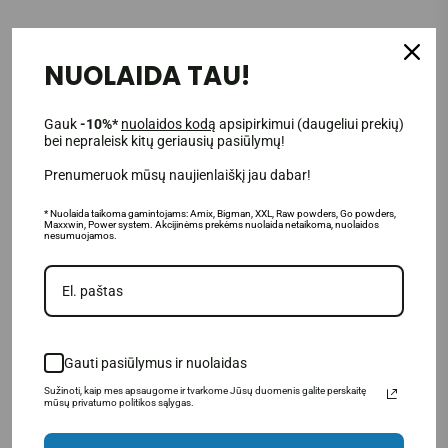
Power System apsauginis diržas Power Narural
SUSIJUSIOS PREKĖS
NUOLAIDA TAU!
Gauk
-10%*
nuolaidos kodą
apsipirkimui (daugeliui prekių)
bei nepraleisk kitų geriausių pasiūlymų!
Prenumeruok mūsų naujienlaiškį jau dabar!
-28%
* Nuolaida taikoma gamintojams: Amix, Bigman, XXL, Raw powders, Go powders,
Maxxwin, Power system. Akcijinėms prekėms nuolaida netaikoma, nuolaidos
nesumuojamos.
Power System apsauginis
Gauti pasiūlymus ir nuolaidas
diržas Power Basic
Sužinoti, kaip mes apsaugome ir tvarkome Jūsų duomenis galite perskaitę
mūsų privatumo politikos sąlygas.
14.50€
20.00€