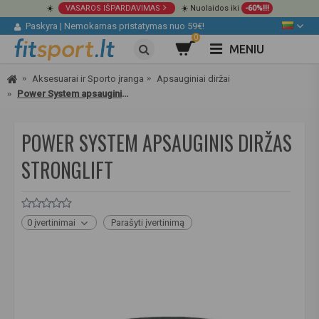
☀️
VASAROS IŠPARDAVIMAS
☀️ Nuolaidos iki
-60%!!!
Paskyra
|
Nemokamas pristatymas nuo 59€!
0
MENIU
Aksesuarai ir Sporto įranga
Apsauginiai diržai
Power System apsauginis diržas STRONGLIFT
POWER SYSTEM APSAUGINIS DIRŽAS
STRONGLIFT
0 įvertinimai
Parašyti įvertinimą