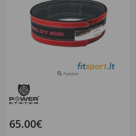
Padidinti
65.00€