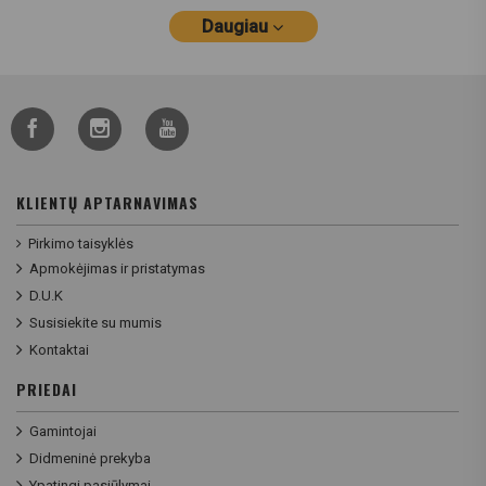
Daugiau
KLIENTŲ APTARNAVIMAS
Pirkimo taisyklės
Apmokėjimas ir pristatymas
D.U.K
Susisiekite su mumis
Kontaktai
PRIEDAI
Gamintojai
Didmeninė prekyba
Ypatingi pasiūlymai