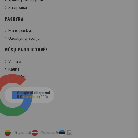
Straipsniai
PASKYRA
Mano paskyra
Užsakymų istorija
MŪSŲ PARDUOTUVĖS
Vilniuje
Kaune
Klaipėdoje
Google atsiliepimai
5.0
★
★
★
★
★
(393)