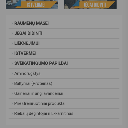
RAUMENŲ MASEI
JĖGAI DIDINTI
LIEKNĖJIMUI
IŠTVERMEI
SVEIKATINGUMO PAPILDAI
Aminorūgštys
Baltymai (Proteinas)
Gaineriai ir angliavandeniai
Prieštreniruotiniai produktai
Riebalų degintojai ir L-karnitinas