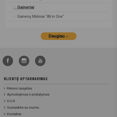
Gaineriai
Gainerių Mišiniai "All in One"
Daugiau
KLIENTŲ APTARNAVIMAS
Pirkimo taisyklės
Apmokėjimas ir pristatymas
D.U.K
Susisiekite su mumis
Kontaktai