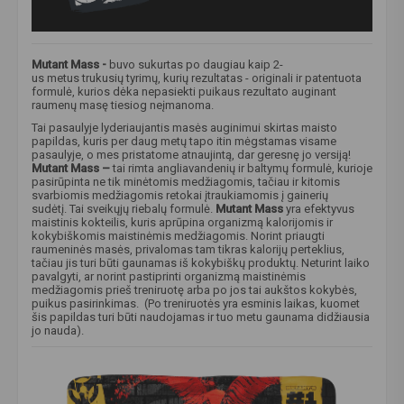
Mutant Mass -
buvo sukurtas po daugiau kaip 2-
us metus trukusių tyrimų, kurių rezultatas - originali ir patentuota
formulė, kurios dėka nepasiekti puikaus rezultato auginant
raumenų masę tiesiog neįmanoma.
Tai pasaulyje lyderiaujantis masės auginimui skirtas maisto
papildas, kuris per daug metų tapo itin mėgstamas visame
pasaulyje, o mes pristatome atnaujintą, dar geresnę jo versiją!
Mutant Mass –
tai rimta angliavandenių ir baltymų formulė, kurioje
pasirūpinta ne tik minėtomis medžiagomis, tačiau ir kitomis
svarbiomis medžiagomis retokai įtraukiamomis į gainerių
sudėtį. Tai sveikųjų riebalų formulė.
Mutant Mass
yra efektyvus
maistinis kokteilis, kuris aprūpina organizmą kalorijomis ir
kokybiškomis maistinėmis medžiagomis. Norint priaugti
raumeninės masės, privalomas tam tikras kalorijų perteklius,
tačiau jis turi būti gaunamas iš kokybiškų produktų. Neturint laiko
pavalgyti, ar norint pastiprinti organizmą maistinėmis
medžiagomis prieš treniruotę arba po jos tai aukštos kokybės,
puikus pasirinkimas. (Po treniruotės yra esminis laikas, kuomet
šis papildas turi būti naudojamas ir tuo metu gaunama didžiausia
jo nauda).