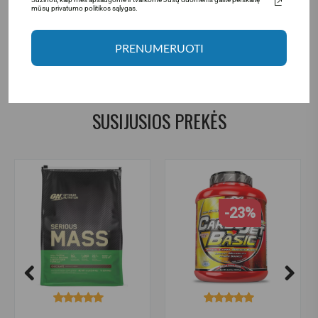
mūsų privatumo politikos sąlygas.
pvl mutant mass
,
mutant mass
,
mass
,
gainer
,
gaineris
,
PRENUMERUOTI
masei
,
masei auginti
,
raumenu masei
,
angliavandeniai
,
baltymai
,
mutant
,
papildai is amerikos
SUSIJUSIOS PREKĖS
-23%