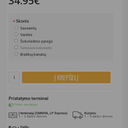
34.95€
Skonis
Sausainių
Vanilės
Šokoladinio pyrago
Tamsaus šokolado
Braškių-bananų
Į KREPŠELĮ
Pristatymo terminai
Prekė sandėlyje
Į terminalą (OMNIVA, LP Express)
Kurjeriu
1 – 2 darbo dienos
1 – 3 darbo dienos
Paštu