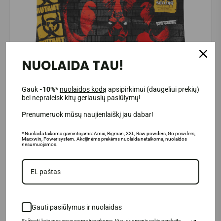
NUOLAIDA TAU!
Gauk
-10%*
nuolaidos kodą
apsipirkimui (daugeliui prekių)
bei nepraleisk kitų geriausių pasiūlymų!
Prenumeruok mūsų naujienlaiškį jau dabar!
* Nuolaida taikoma gamintojams: Amix, Bigman, XXL, Raw powders, Go powders,
Maxxwin, Power system. Akcijinėms prekėms nuolaida netaikoma, nuolaidos
nesumuojamos.
Gamintojas: Fit Foods LTD., Postbus 75817, 1118 ZZ Shiphool,
Olandija.
Gauti pasiūlymus ir nuolaidas
Platintojas: UAB „Aivaro Sportas“ Taikos pr. 58, Klaipėda, Tel. Nr.
+37064674351. Daugiau informacijos www.fitsport.lt
Sužinoti, kaip mes apsaugome ir tvarkome Jūsų duomenis galite perskaitę