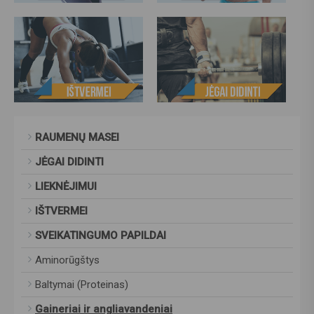
RAUMENŲ MASEI
JĖGAI DIDINTI
LIEKNĖJIMUI
IŠTVERMEI
SVEIKATINGUMO PAPILDAI
Aminorūgštys
Baltymai (Proteinas)
Gaineriai ir angliavandeniai