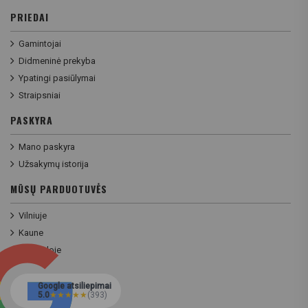
PRIEDAI
Gamintojai
Didmeninė prekyba
Ypatingi pasiūlymai
Straipsniai
PASKYRA
Mano paskyra
Užsakymų istorija
MŪSŲ PARDUOTUVĖS
Vilniuje
Kaune
Klaipėdoje
Google atsiliepimai
5.0
★
★
★
★
★
(393)