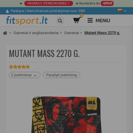
☀️
VASAROS IŠPARDAVIMAS
☀️ Nuolaidos iki
-60%!!!
Paskyra
|
Nemokamas pristatymas nuo 59€!
0
MENIU
Gaineriai ir angliavandeniai
Gaineriai
Mutant Mass 2270 g.
MUTANT MASS 2270 G.
2 įvertinimai
Parašyti įvertinimą