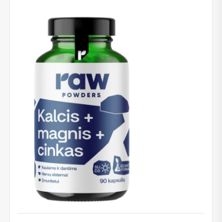
Gauk
-10%*
nuolaidos kodą
apsipirkimui (daugeliui
prekių) bei nepraleisk kitų geriausių pasiūlymų!
Prenumeruok mūsų naujienlaiškį jau dabar!
* Nuolaida taikoma gamintojams: Amix, Bigman, XXL, Raw powders, Go
powders, Maxxwin, Power system. Akcijinėms prekėms nuolaida netaikoma,
nuolaidos nesumuojamos.
Gauti pasiūlymus ir nuolaidas
Sužinoti, kaip mes apsaugome ir tvarkome Jūsų duomenis galite
perskaitę mūsų privatumo politikos sąlygas.
PRENUMERUOTI