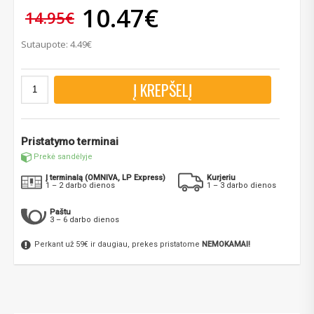
10.47€
14.95€
Sutaupote: 4.49€
Į KREPŠELĮ
Pristatymo terminai
Prekė sandėlyje
Į terminalą (OMNIVA, LP Express)
Kurjeriu
1 – 2 darbo dienos
1 – 3 darbo dienos
Paštu
3 – 6 darbo dienos
Perkant už 59€ ir daugiau, prekes pristatome
NEMOKAMAI!