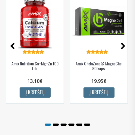
Amix Nutrition Ca+Mg+Zn 100
Amix ChelaZone® MagneChel
tab.
90 kaps.
13.10€
19.95€
Į KREPŠELĮ
Į KREPŠELĮ