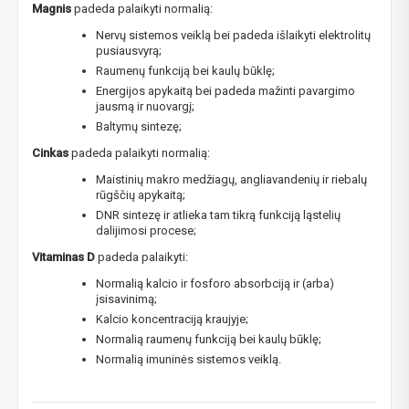
Magnis
padeda palaikyti normalią:
Nervų sistemos veiklą bei padeda išlaikyti elektrolitų
pusiausvyrą;
Raumenų funkciją bei kaulų būklę;
Energijos apykaitą bei padeda mažinti pavargimo
jausmą ir nuovargį;
Baltymų sintezę;
Cinkas
padeda palaikyti normalią:
Maistinių makro medžiagų, angliavandenių ir riebalų
rūgščių apykaitą;
DNR sintezę ir atlieka tam tikrą funkciją ląstelių
dalijimosi procese;
Vitaminas D
padeda palaikyti:
Normalią kalcio ir fosforo absorbciją ir (arba)
įsisavinimą;
Kalcio koncentraciją kraujyje;
Normalią raumenų funkciją bei kaulų būklę;
Normalią imuninės sistemos veiklą.
NUOLAIDA TAU!