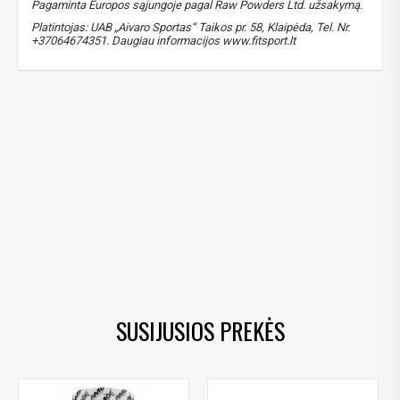
Pagaminta Europos sąjungoje pagal Raw Powders Ltd. užsakymą.
Platintojas: UAB „Aivaro Sportas“ Taikos pr. 58, Klaipėda, Tel. Nr.
+37064674351. Daugiau informacijos www.fitsport.lt
kalcis
,
magnis
,
cinkas
,
vitaminas D3
,
kalcio citratas
,
magnio bisglicinatas
,
cinko citratas
,
cholekalciferolis
,
kalcis kaulams
,
magnis raumenims
,
cinkas imunitetui
,
papildai sąnariams
,
kaulų stiprinimui
,
maisto papildai
,
Raw Powders
,
calcium
,
magnesium
,
zinc
,
vitamin D3
,
calcium citrate
,
magnesium bisglycinate
,
zinc citrate
,
cholecalciferol
,
calcium for bones
,
magnesium for muscles
,
zinc for immune system
,
joint support
,
bone health
,
food supplement
,
Raw Powders
SUSIJUSIOS PREKĖS