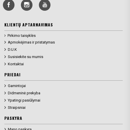
KLIENTŲ APTARNAVIMAS
Pirkimo taisyklės
Apmokėjimas ir pristatymas
D.U.K
Susisiekite su mumis
Kontaktai
PRIEDAI
Gamintojai
Didmeninė prekyba
Ypatingi pasiūlymai
Straipsniai
PASKYRA
Mano paskyra