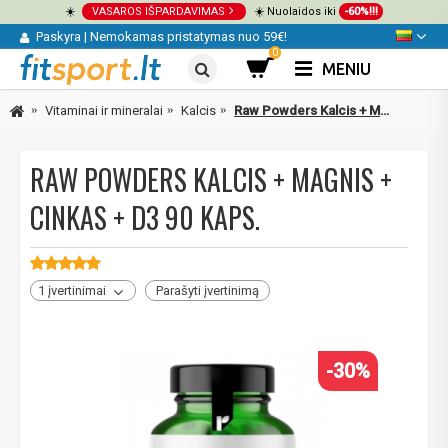
☀️
VASAROS IŠPARDAVIMAS
☀️ Nuolaidos iki
-60%!!!
Paskyra
|
Nemokamas pristatymas nuo 59€!
0
MENIU
Vitaminai ir mineralai
Kalcis
Raw Powders Kalcis + Magnis + Cinkas + D3 90 kaps.
RAW POWDERS KALCIS + MAGNIS +
CINKAS + D3 90 KAPS.
1 įvertinimai
Parašyti įvertinimą
-30%