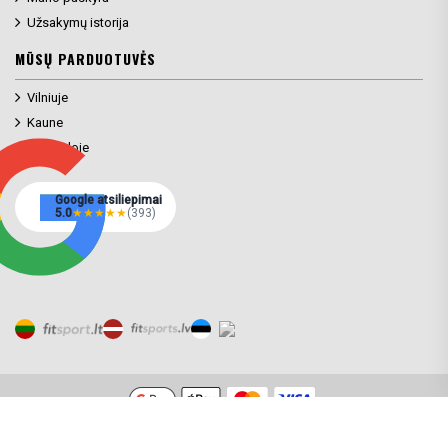
Užsakymų istorija
MŪSŲ PARDUOTUVĖS
Vilniuje
Kaune
Klaipėdoje
Google atsiliepimai
5.0
★
★
★
★
★
(393)
© 2026 Fitsport.lt. Visos teisės saugomos.