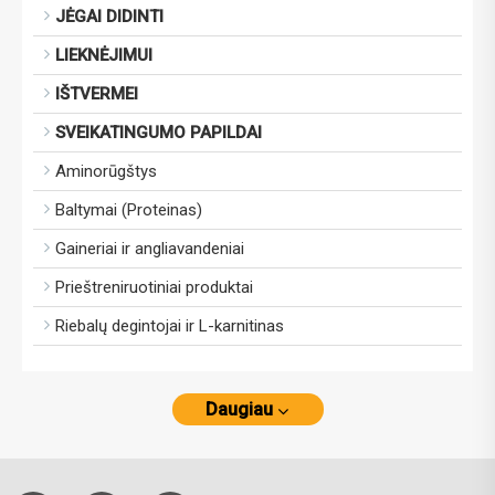
JĖGAI DIDINTI
LIEKNĖJIMUI
IŠTVERMEI
SVEIKATINGUMO PAPILDAI
Aminorūgštys
Baltymai (Proteinas)
Gaineriai ir angliavandeniai
Prieštreniruotiniai produktai
Riebalų degintojai ir L-karnitinas
Daugiau