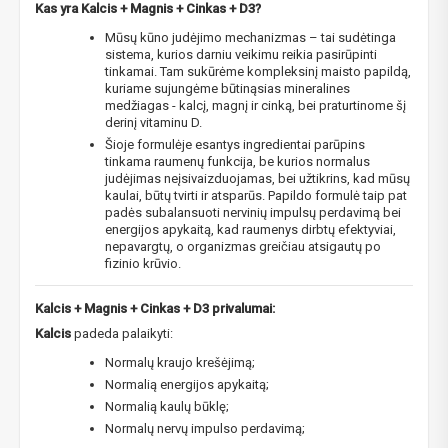
Kas yra Kalcis + Magnis + Cinkas + D3?
Mūsų kūno judėjimo mechanizmas – tai sudėtinga
sistema, kurios darniu veikimu reikia pasirūpinti
tinkamai. Tam sukūrėme kompleksinį maisto papildą,
kuriame sujungėme būtinąsias mineralines
medžiagas - kalcį, magnį ir cinką, bei praturtinome šį
derinį vitaminu D.
Šioje formulėje esantys ingredientai parūpins
tinkama raumenų funkcija, be kurios normalus
judėjimas neįsivaizduojamas, bei užtikrins, kad mūsų
kaulai, būtų tvirti ir atsparūs. Papildo formulė taip pat
padės subalansuoti nervinių impulsų perdavimą bei
energijos apykaitą, kad raumenys dirbtų efektyviai,
nepavargtų, o organizmas greičiau atsigautų po
fizinio krūvio.
Kalcis + Magnis + Cinkas + D3 privalumai:
Kalcis
padeda palaikyti:
Normalų kraujo krešėjimą;
Normalią energijos apykaitą;
Normalią kaulų būklę;
Normalų nervų impulso perdavimą;