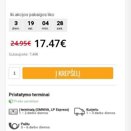
Iki akcijos pabaigos liko:
3
19
04
28
dien.
val.
min.
sek.
17.47€
24.95€
Sutaupote: 7.49€
Į KREPŠELĮ
Pristatymo terminai
Prekė sandėlyje
Į terminalą (OMNIVA, LP Express)
Kurjeriu
1 – 2 darbo dienos
1 – 3 darbo dienos
Paštu
3 – 6 darbo dienos