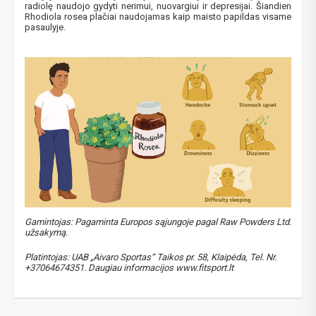
radiolę naudojo gydyti nerimui, nuovargiui ir depresijai. Šiandien
Rhodiola rosea plačiai naudojamas kaip maisto papildas visame
pasaulyje.
Gamintojas:
Pagaminta Europos sąjungoje pagal Raw Powders Ltd.
užsakymą.
NUOLAIDA TAU!
Platintojas: UAB „Aivaro Sportas“ Taikos pr. 58, Klaipėda, Tel. Nr.
+37064674351. Daugiau informacijos www.fitsport.lt
Gauk
-10%*
nuolaidos kodą
apsipirkimui (daugeliui
prekių) bei nepraleisk kitų geriausių pasiūlymų!
Prenumeruok mūsų naujienlaiškį jau dabar!