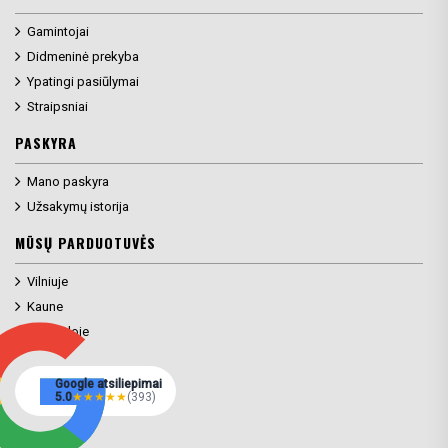
Gamintojai
Didmeninė prekyba
Ypatingi pasiūlymai
Straipsniai
PASKYRA
Mano paskyra
Užsakymų istorija
MŪSŲ PARDUOTUVĖS
Vilniuje
Kaune
Klaipėdoje
Google atsiliepimai
5.0
★
★
★
★
★
(393)