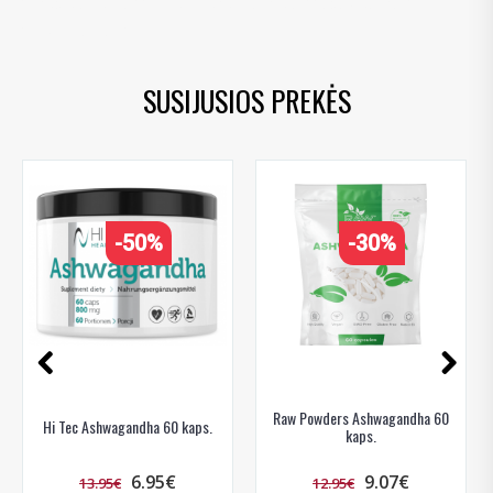
Rhodiola Rosea
,
testosterono skatintojai
,
adaptogenai
,
super maistas
* Nuolaida taikoma gamintojams: Amix, Bigman, XXL, Raw powders, Go
powders, Maxxwin, Power system. Akcijinėms prekėms nuolaida netaikoma,
nuolaidos nesumuojamos.
SUSIJUSIOS PREKĖS
Gauti pasiūlymus ir nuolaidas
Sužinoti, kaip mes apsaugome ir tvarkome Jūsų duomenis galite
-50%
-30%
perskaitę mūsų privatumo politikos sąlygas.
PRENUMERUOTI
Raw Powders Ashwagandha 60
Hi Tec Ashwagandha 60 kaps.
kaps.
6.95€
9.07€
13.95€
12.95€