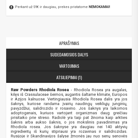
Perkant už 59€ ir daugiau, prekes pristatome
NEMOKAMAI!
APRAŠYMAS
SUDEDAMOSIOS DALYS
VARTOJIMAS
ATSILIEPIMAI (1)
Raw Powders Rhodiola Rosea
- Rhodiola Rosea yra augalas,
kilęs iš Crassulaceae šeimos, augantis šaltame klimate, Europos
ir Azijos kalnuose. Vertingiausia Rhodiola Rosea dalis yra jos
šaknys, kuriose randama įvairių naudingų veikliųjų junginių,
pavyzdžiui, salidrozido ir rosavino.
Jos šaknys yra laikomos
adoptogenais, kuriuos vartojant organizmas daug greičiau
prisitaiko prie streso. Radiolė yra taip pat žinoma kaip arkties
šaknis arba aukso šaknis, o jos mokslinis pavadinimas yra
Rhodiola rosea. Jos šaknyse yra daugiau nei 140 aktyvių
ingredientų iš kurių stipriausi yra rozavinas ir salidrozidas.
Rusijoje ir Skandinavijos šalyse žmonės jau nuo senų senovės