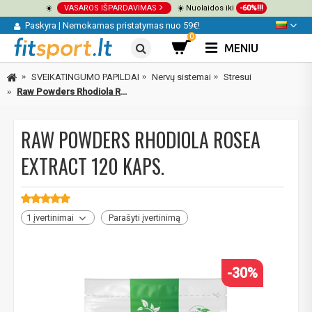
☀️
VASAROS IŠPARDAVIMAS
☀️ Nuolaidos iki
-60%!!!
Paskyra
|
Nemokamas pristatymas nuo 59€!
0
MENIU
SVEIKATINGUMO PAPILDAI
Nervų sistemai
Stresui
Raw Powders Rhodiola Rosea Extract 120 kaps.
RAW POWDERS RHODIOLA ROSEA
EXTRACT 120 KAPS.
1 įvertinimai
Parašyti įvertinimą
-30%