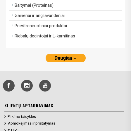
Baltymai (Proteinas)
Gaineriai ir angliavandeniai
Prieštreniruotiniai produktai
Riebalų degintojai ir L-karnitinas
Daugiau
KLIENTŲ APTARNAVIMAS
Pirkimo taisyklės
Apmokėjimas ir pristatymas
D.U.K