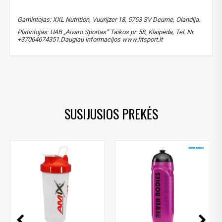
Gamintojas: XXL Nutrition, Vuurijzer 18, 5753 SV Deurne, Olandija.
Platintojas: UAB „Aivaro Sportas“ Taikos pr. 58, Klaipėda, Tel. Nr.
+37064674351.Daugiau informacijos www.fitsport.lt
gertuvės
,
plaktuvės
,
xxl nutrition
,
sporto aksesuarai
,
bpa free
,
be bpa
,
bpa
SUSIJUSIOS PREKĖS