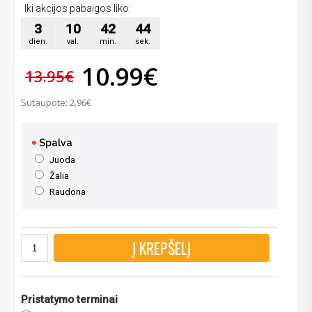
Iki akcijos pabaigos liko:
3
10
42
42
dien.
val.
min.
sek.
10.99€
13.95€
Sutaupote: 2.96€
Spalva
Juoda
Žalia
Raudona
Į KREPŠELĮ
Pristatymo terminai