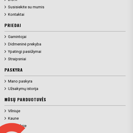
Susisiekite su mumis
Kontaktai
PRIEDAI
Gamintojai
Didmeninė prekyba
Ypatingi pasiūlymai
Straipsniai
PASKYRA
Mano paskyra
Užsakymų istorija
MŪSŲ PARDUOTUVĖS
Vilniuje
Kaune
Klaipėdoje