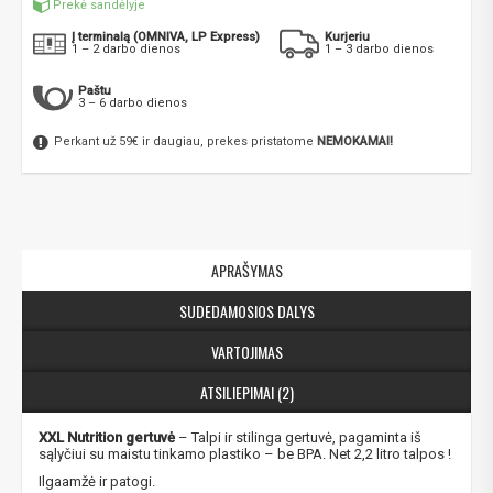
Prekė sandėlyje
Į terminalą (OMNIVA, LP Express)
Kurjeriu
1 – 2 darbo dienos
1 – 3 darbo dienos
Paštu
3 – 6 darbo dienos
Perkant už 59€ ir daugiau, prekes pristatome
NEMOKAMAI!
APRAŠYMAS
SUDEDAMOSIOS DALYS
VARTOJIMAS
ATSILIEPIMAI (2)
XXL Nutrition gertuvė
– Talpi ir stilinga gertuvė, pagaminta iš
sąlyčiui su maistu tinkamo plastiko – be BPA. Net 2,2 litro talpos !
Ilgaamžė ir patogi.