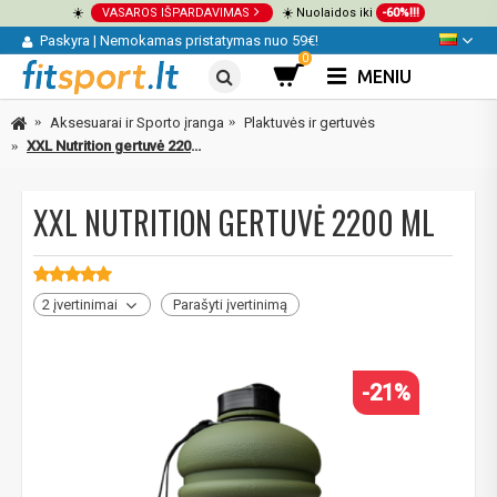
☀️
VASAROS IŠPARDAVIMAS
☀️ Nuolaidos iki
-60%!!!
Paskyra
|
Nemokamas pristatymas nuo 59€!
0
MENIU
Aksesuarai ir Sporto įranga
Plaktuvės ir gertuvės
XXL Nutrition gertuvė 2200 ml
XXL NUTRITION GERTUVĖ 2200 ML
2 įvertinimai
Parašyti įvertinimą
-21%