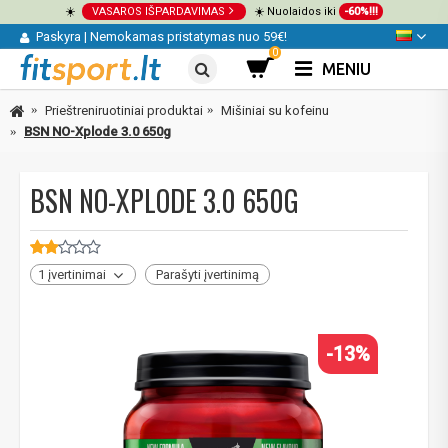
☀️
VASAROS IŠPARDAVIMAS
☀️ Nuolaidos iki
-60%!!!
Paskyra
|
Nemokamas pristatymas nuo 59€!
0
MENIU
Prieštreniruotiniai produktai
Mišiniai su kofeinu
BSN NO-Xplode 3.0 650g
BSN NO-XPLODE 3.0 650G
1 įvertinimai
Parašyti įvertinimą
-13%