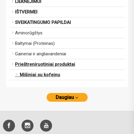
LIEKNĖJIMUI
IŠTVERMEI
SVEIKATINGUMO PAPILDAI
Aminorūgštys
Baltymai (Proteinas)
Gaineriai ir angliavandeniai
Prieštreniruotiniai produktai
Mišiniai su kofeinu
Daugiau