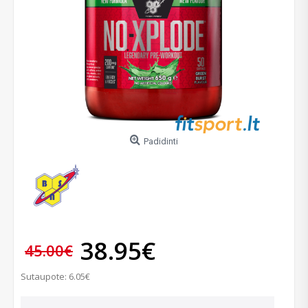
Padidinti
38.95€
45.00€
Sutaupote: 6.05€