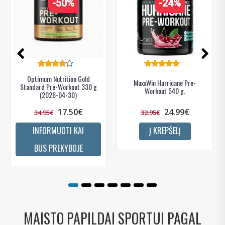
-50%
-24%
Gauti pasiūlymus ir nuolaidas
Sužinoti, kaip mes apsaugome ir tvarkome Jūsų duomenis galite
perskaitę mūsų privatumo politikos sąlygas.
Optimum Nutrition Gold
PRENUMERUOTI
MaxxWin Hurricane Pre-
Standard Pre-Workout 330 g
Workout 540 g.
(2026-04-30)
17.50€
24.99€
34.95€
32.95€
INFORMUOTI KAI
Į KREPŠELĮ
BUS PREKYBOJE
MAISTO PAPILDAI SPORTUI PAGAL