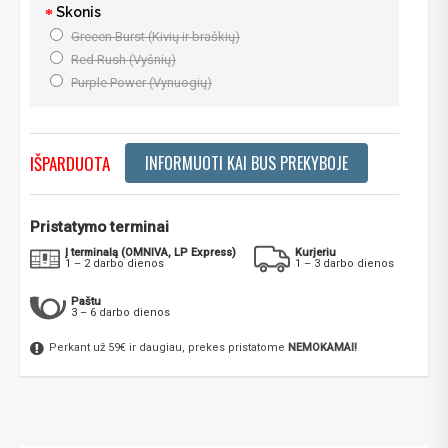
Skonis
Greeen Burst (Kivių ir braškių)
Red Rush (Vyšnių)
Purple Power (Vynuogių)
IŠPARDUOTA
INFORMUOTI KAI BUS PREKYBOJE
Pristatymo terminai
Į terminalą (OMNIVA, LP Express)
Kurjeriu
1 – 2 darbo dienos
1 – 3 darbo dienos
Paštu
3 – 6 darbo dienos
Perkant už 59€ ir daugiau, prekes pristatome
NEMOKAMAI!