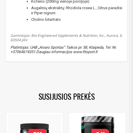
Kofeino (200mg vienoje porcijoje)
Augalinių ekstraktų: Rhodiola rosea L., Citrus paradisi
ir Piper nigrum
Cholino bitartrato
Gamintojas: Bio-Engineered Sipplements & Nutrition, Inc., Aurora, IL
60504 JAV.
Platintojas: UAB „Aivaro Sportas“ Taikos pr. 58, Klaipėda, Tel. Nr.
+37064674351.Daugiau informacijos www.fitsport.lt
NUOLAIDA TAU!
bsn no-xplode
,
pre-workout
,
priestreniruotiniai papildai
,
pwo
,
energetikai
,
citrulinas
,
argininas
,
energetikai
Gauk
-10%*
nuolaidos kodą
apsipirkimui (daugeliui
prekių) bei nepraleisk kitų geriausių pasiūlymų!
SUSIJUSIOS PREKĖS
Prenumeruok mūsų naujienlaiškį jau dabar!
* Nuolaida taikoma gamintojams: Amix, Bigman, XXL, Raw powders, Go
powders, Maxxwin, Power system. Akcijinėms prekėms nuolaida netaikoma,
nuolaidos nesumuojamos.