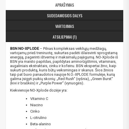
APRAŠYMAS
SUDEDAMOSIOS DALYS
VARTOJIMAS
ATSILIEPIMAI (1)
BSN NO-XPLODE
– Pilnas kompleksas veikliųjų medžiagų,
vartojamų prieš treniruotę, sukurtas padėti išlaisvinti sprogstamą
energiją, pagerinti ištvermę ir maksimalų pajėgumą. NO-Xplode iš
BSN yra maisto papildas, papildytas aminorūgštimis, vitaminais,
augaliniais ekstraktais, cinku ir kofeinu. BSN ekspertai žino, kaip
sukurti produktą, kuris būtų veiksmingas ir skanus. Šios žinios
taip pat buvo panaudotos naujoje N.O.-XPLODE formulėje, kurią
galima įsigyti puikių skonių: „Red Rush“ (vyšnia), „Green Burst“
(kivi ir braškės) ir „Purple Power“ (vynuogės).
Kiekvienoje NO-Xplode dozėje yra:
Vitamino C
Niacino
Cinko
L-citrulino
Beta-alanino