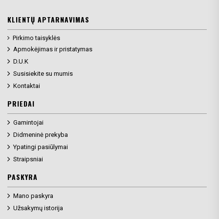
KLIENTŲ APTARNAVIMAS
Pirkimo taisyklės
Apmokėjimas ir pristatymas
D.U.K
Susisiekite su mumis
Kontaktai
PRIEDAI
Gamintojai
Didmeninė prekyba
Ypatingi pasiūlymai
Straipsniai
PASKYRA
Mano paskyra
Užsakymų istorija