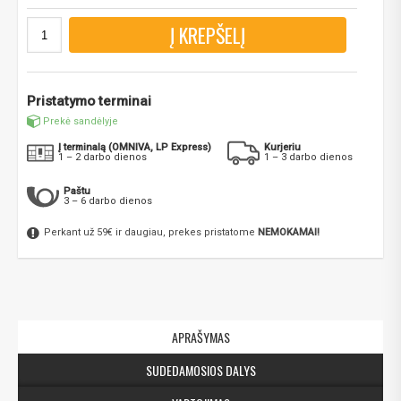
Į KREPŠELĮ
Pristatymo terminai
Prekė sandėlyje
Į terminalą (OMNIVA, LP Express)
Kurjeriu
1 – 2 darbo dienos
1 – 3 darbo dienos
Paštu
3 – 6 darbo dienos
Perkant už 59€ ir daugiau, prekes pristatome
NEMOKAMAI!
APRAŠYMAS
SUDEDAMOSIOS DALYS