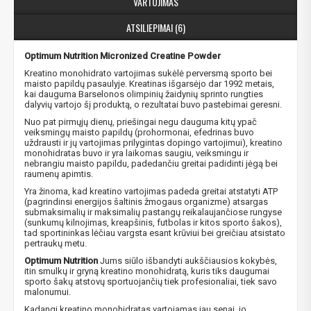
VARTOJIMAS
ATSILIEPIMAI (6)
Optimum Nutrition Micronized Creatine Powder
Kreatino monohidrato vartojimas sukėlė perversmą sporto bei
maisto papildų pasaulyje. Kreatinas išgarsėjo dar 1992 metais,
kai dauguma Barselonos olimpinių žaidynių sprinto rungties
dalyvių vartojo šį produktą, o rezultatai buvo pastebimai geresni.
Nuo pat pirmųjų dienų, priešingai negu dauguma kitų ypač
veiksmingų maisto papildų (prohormonai, efedrinas buvo
uždrausti ir jų vartojimas prilygintas dopingo vartojimui), kreatino
monohidratas buvo ir yra laikomas saugiu, veiksmingu ir
nebrangiu maisto papildu, padedančiu greitai padidinti jėgą bei
raumenų apimtis.
Yra žinoma, kad kreatino vartojimas padeda greitai atstatyti ATP
(pagrindinsi energijos šaltinis žmogaus organizme) atsargas
submaksimalių ir maksimalių pastangų reikalaujančiose rungyse
(sunkumų kilnojimas, kreapšinis, futbolas ir kitos sporto šakos),
tad sportininkas lėčiau vargsta esant krūviui bei greičiau atsistato
pertraukų metu.
Optimum Nutrition
Jums siūlo išbandyti aukščiausios kokybės,
itin smulkų ir gryną kreatino monohidratą, kuris tiks daugumai
sporto šakų atstovų sportuojančių tiek profesionaliai, tiek savo
malonumui.
Kadangi kreatino monohidratas vartojamas jau senai, jo