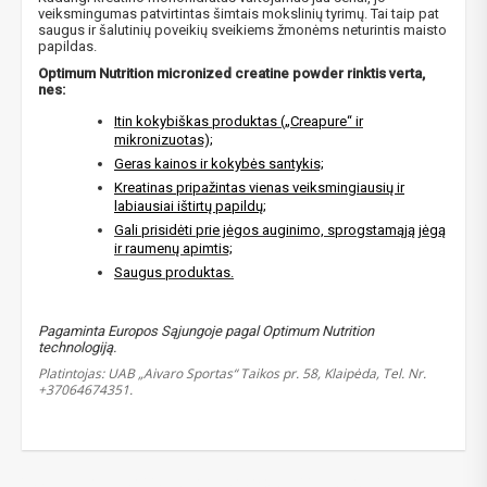
veiksmingumas patvirtintas šimtais mokslinių tyrimų. Tai taip pat
saugus ir šalutinių poveikių sveikiems žmonėms neturintis maisto
papildas.
Optimum Nutrition micronized creatine powder rinktis verta,
nes:
Itin kokybiškas produktas („Creapure“ ir
mikronizuotas);
Geras kainos ir kokybės santykis;
Kreatinas pripažintas vienas veiksmingiausių ir
labiausiai ištirtų papildų;
Gali prisidėti prie jėgos auginimo, sprogstamąją jėgą
ir raumenų apimtis;
Saugus produktas.
Pagaminta Europos Sąjungoje pagal Optimum Nutrition
NUOLAIDA TAU!
technologiją.
Platintojas: UAB „Aivaro Sportas“ Taikos pr. 58, Klaipėda, Tel. Nr.
+37064674351. ​
Gauk
-10%*
nuolaidos kodą
apsipirkimui (daugeliui
prekių) bei nepraleisk kitų geriausių pasiūlymų!
Prenumeruok mūsų naujienlaiškį jau dabar!
optimum nutrition
,
creatine monohydrate
,
kreatinas
,