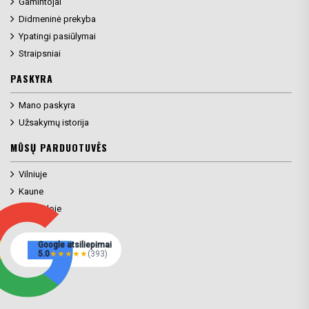
Gamintojai
Didmeninė prekyba
Ypatingi pasiūlymai
Straipsniai
PASKYRA
Mano paskyra
Užsakymų istorija
MŪSŲ PARDUOTUVĖS
Vilniuje
Kaune
Klaipėdoje
Google atsiliepimai
5.0
★
★
★
★
★
(393)