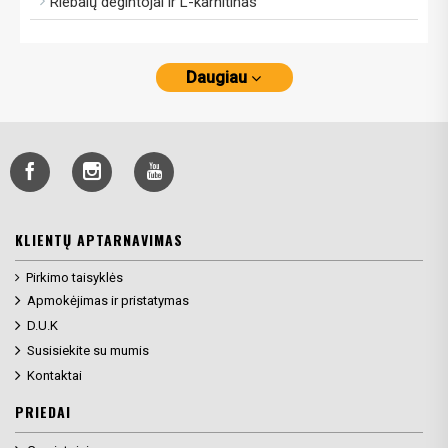
Riebalų degintojai ir L-karnitinas
Daugiau
KLIENTŲ APTARNAVIMAS
Pirkimo taisyklės
Apmokėjimas ir pristatymas
D.U.K
Susisiekite su mumis
Kontaktai
PRIEDAI