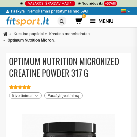
☀️
VASAROS IŠPARDAVIMAS
☀️ Nuolaidos iki
-60%!!!
Paskyra
|
Nemokamas pristatymas nuo 59€!
0
MENIU
Kreatino papildai
Kreatino monohidratas
Optimum Nutrition Micronized Creatine Powder 317 g
OPTIMUM NUTRITION MICRONIZED
CREATINE POWDER 317 G
6 įvertinimai
Parašyti įvertinimą