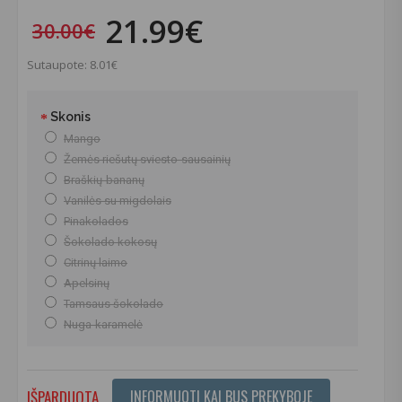
21.99€
30.00€
Sutaupote: 8.01€
Skonis
Mango
Žemės riešutų sviesto-sausainių
Braškių-bananų
Vanilės su migdolais
Pinakolados
Šokolado kokosų
Citrinų laimo
Apelsinų
Tamsaus šokolado
Nuga-karamelė
IŠPARDUOTA
INFORMUOTI KAI BUS PREKYBOJE