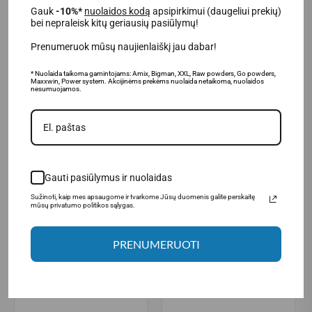
Gauk
-10%*
nuolaidos kodą
apsipirkimui (daugeliui prekių)
Gamintojas: LargeLife® Ltd., 6 Bexley square, Salford Manchester,
bei nepraleisk kitų geriausių pasiūlymų!
M3 6BZ, Didžioji Britanija.
Prenumeruok mūsų naujienlaiškį jau dabar!
Platintojas: UAB „Aivaro Sportas“ Taikos pr. 58, Klaipėda, Tel. Nr.
+37064674351. Daugiau informacijos www.fitsport.lt
* Nuolaida taikoma gamintojams: Amix, Bigman, XXL, Raw powders, Go powders,
Maxxwin, Power system. Akcijinėms prekėms nuolaida netaikoma, nuolaidos
nesumuojamos.
baltymai
,
proteinas
SUSIJUSIOS PREKĖS
Gauti pasiūlymus ir nuolaidas
Sužinoti, kaip mes apsaugome ir tvarkome Jūsų duomenis galite perskaitę
mūsų privatumo politikos sąlygas.
-40%
PRENUMERUOTI