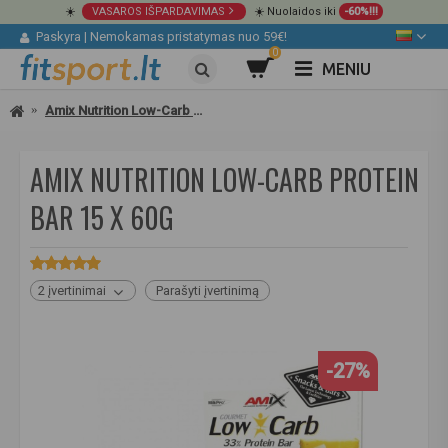
☀️
VASAROS IŠPARDAVIMAS
☀️ Nuolaidos iki
-60%!!!
Paskyra
|
Nemokamas pristatymas nuo 59€!
0
MENIU
Amix Nutrition Low-Carb Protein bar 15 x 60g
AMIX NUTRITION LOW-CARB PROTEIN
BAR 15 X 60G
2 įvertinimai
Parašyti įvertinimą
-27%