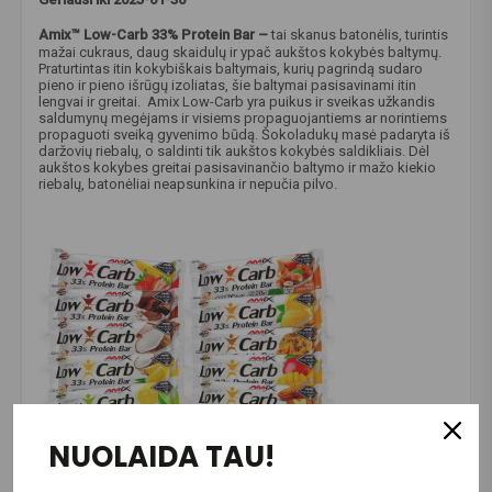
Amix™ Low-Carb 33% Protein Bar –
tai skanus batonėlis, turintis
mažai cukraus, daug skaidulų ir ypač aukštos kokybės baltymų.
Praturtintas itin kokybiškais baltymais, kurių pagrindą sudaro
pieno ir pieno išrūgų izoliatas, šie baltymai pasisavinami itin
lengvai ir greitai. Amix Low-Carb yra puikus ir sveikas užkandis
saldumynų megėjams ir visiems propaguojantiems ar norintiems
propaguoti sveiką gyvenimo būdą. Šokoladukų masė padaryta iš
daržovių riebalų, o saldinti tik aukštos kokybės saldikliais. Dėl
aukštos kokybes greitai pasisavinančio baltymo ir mažo kiekio
riebalų, batonėliai neapsunkina ir nepučia pilvo.
NUOLAIDA TAU!