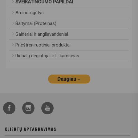
SVEIKATINGUMO PAPILDAI
Aminorūgštys
Baltymai (Proteinas)
Gaineriai ir angliavandeniai
Prieštreniruotiniai produktai
Riebalų degintojai ir L-karnitinas
Daugiau
KLIENTŲ APTARNAVIMAS