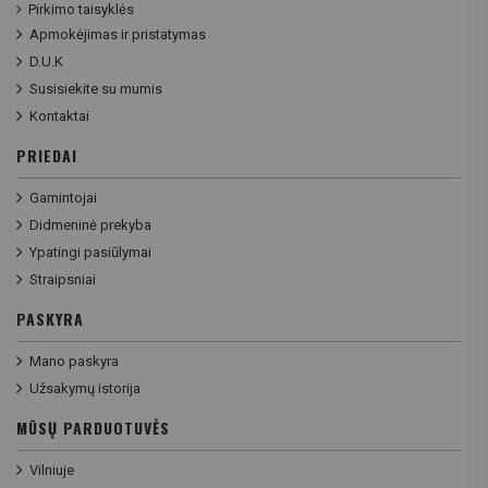
Pirkimo taisyklės
Apmokėjimas ir pristatymas
D.U.K
Susisiekite su mumis
Kontaktai
PRIEDAI
Gamintojai
Didmeninė prekyba
Ypatingi pasiūlymai
Straipsniai
PASKYRA
Mano paskyra
Užsakymų istorija
MŪSŲ PARDUOTUVĖS
Vilniuje