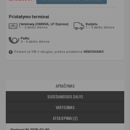
Pristatymo terminai
Į terminalą (OMNIVA, LP Express)
Kurjeriu
1 – 2 darbo dienos
1 – 3 darbo dienos
Paštu
3 – 6 darbo dienos
Perkant už 59€ ir daugiau, prekes pristatome
NEMOKAMAI!
APRAŠYMAS
SUDEDAMOSIOS DALYS
VARTOJIMAS
ATSILIEPIMAI (2)
Geriausi iki 2025-01-30