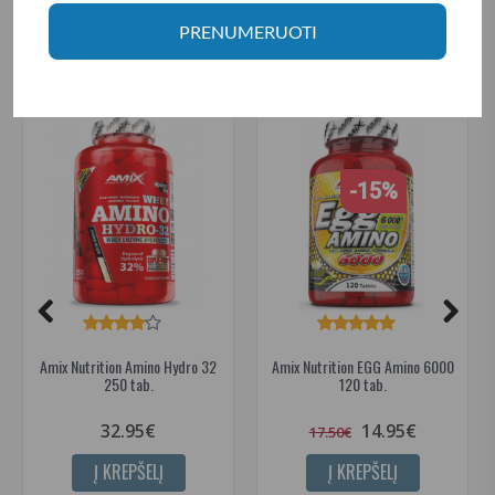
PRENUMERUOTI
SUSIJUSIOS PREKĖS
-15%
Amix Nutrition Amino Hydro 32
Amix Nutrition EGG Amino 6000
250 tab.
120 tab.
32.95€
14.95€
17.50€
Į KREPŠELĮ
Į KREPŠELĮ