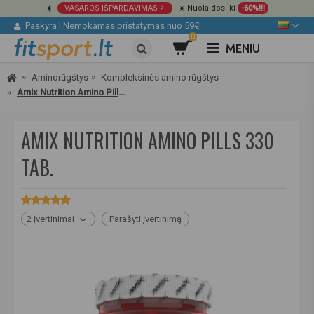
☀️
VASAROS IŠPARDAVIMAS
☀️ Nuolaidos iki
-60%!!!
Paskyra
|
Nemokamas pristatymas nuo 59€!
0
MENIU
Aminorūgštys
Kompleksinės amino rūgštys
Amix Nutrition Amino Pills 330 tab.
AMIX NUTRITION AMINO PILLS 330
TAB.
2 įvertinimai
Parašyti įvertinimą