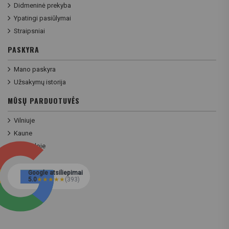
Didmeninė prekyba
Ypatingi pasiūlymai
Straipsniai
PASKYRA
Mano paskyra
Užsakymų istorija
MŪSŲ PARDUOTUVĖS
Vilniuje
Kaune
Klaipėdoje
Google atsiliepimai
5.0
★
★
★
★
★
(393)