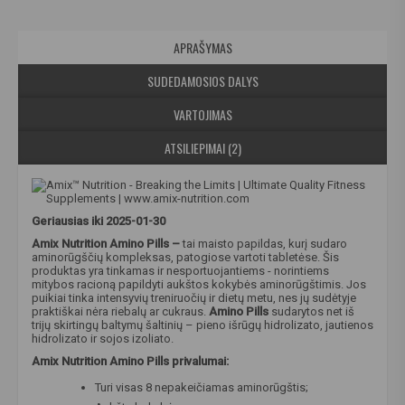
APRAŠYMAS
SUDEDAMOSIOS DALYS
VARTOJIMAS
ATSILIEPIMAI (2)
Geriausias iki 2025-01-30
Amix Nutrition Amino Pills –
tai maisto papildas, kurį sudaro
aminorūgščių kompleksas, patogiose vartoti tabletėse. Šis
produktas yra tinkamas ir nesportuojantiems - norintiems
mitybos racioną papildyti aukštos kokybės aminorūgštimis. Jos
puikiai tinka intensyvių treniruočių ir dietų metu, nes jų sudėtyje
praktiškai nėra riebalų ar cukraus.
Amino Pills
sudarytos net iš
trijų skirtingų baltymų šaltinių – pieno išrūgų hidrolizato, jautienos
hidrolizato ir sojos izoliato.
Amix Nutrition Amino Pills privalumai:
Turi visas 8 nepakeičiamas aminorūgštis;