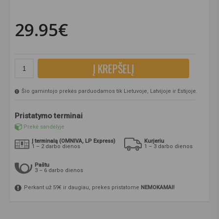
29.95€
Į KREPŠELĮ
Šio gamintojo prekės parduodamos tik Lietuvoje, Latvijoje ir Estijoje.
Pristatymo terminai
Prekė sandėlyje
Į terminalą (OMNIVA, LP Express)
Kurjeriu
1 – 2 darbo dienos
1 – 3 darbo dienos
Paštu
3 – 6 darbo dienos
Perkant už 59€ ir daugiau, prekes pristatome
NEMOKAMAI!