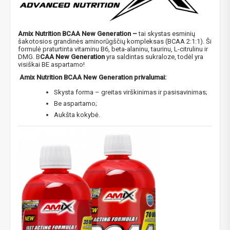
Amix Nutrition BCAA New Generation –
tai skystas esminių
šakotosios grandinės aminorūgščių kompleksas (BCAA 2:1:1). Ši
formulė praturtinta vitaminu B6, beta-alaninu, taurinu, L-citrulinu ir
DMG. B
CAA New Generation
yra saldintas sukraloze, todėl yra
visiškai BE aspartamo!
Amix Nutrition BCAA New Generation privalumai:
Skysta forma – greitas virškinimas ir pasisavinimas;
Be aspartamo;
Aukšta kokybė.