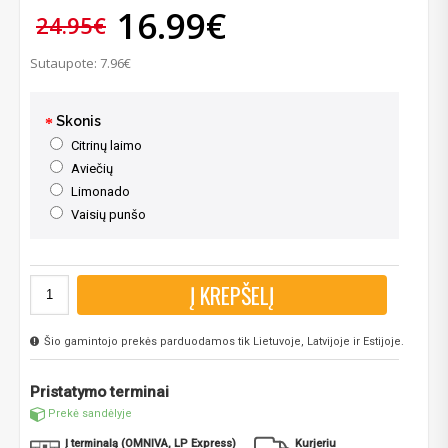
16.99€
24.95€
Sutaupote: 7.96€
Skonis
Citrinų laimo
Aviečių
Limonado
Vaisių punšo
Į KREPŠELĮ
Šio gamintojo prekės parduodamos tik Lietuvoje, Latvijoje ir Estijoje.
Pristatymo terminai
Prekė sandėlyje
Į terminalą (OMNIVA, LP Express)
Kurjeriu