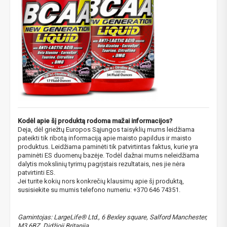
NUOLAIDA TAU!
Kodėl apie šį produktą rodoma mažai informacijos?
Gauk
-10%*
nuolaidos kodą
apsipirkimui (daugeliui
Deja, dėl griežtų Europos Sąjungos taisyklių mums leidžiama
prekių) bei nepraleisk kitų geriausių pasiūlymų!
pateikti tik ribotą informaciją apie maisto papildus ir maisto
produktus. Leidžiama paminėti tik patvirtintas faktus, kurie yra
Prenumeruok mūsų naujienlaiškį jau dabar!
paminėti ES duomenų bazėje. Todėl dažnai mums neleidžiama
dalytis mokslinių tyrimų pagrįstais rezultatais, nes jie nėra
* Nuolaida taikoma gamintojams: Amix, Bigman, XXL, Raw powders, Go
patvirtinti ES.
powders, Maxxwin, Power system. Akcijinėms prekėms nuolaida netaikoma,
nuolaidos nesumuojamos.
Jei turite kokių nors konkrečių klausimų apie šį produktą,
susisiekite su mumis telefono numeriu: +370 646 74351.
Gamintojas: LargeLife® Ltd., 6 Bexley square, Salford Manchester,
M3 6BZ, Didžioji Britanija.