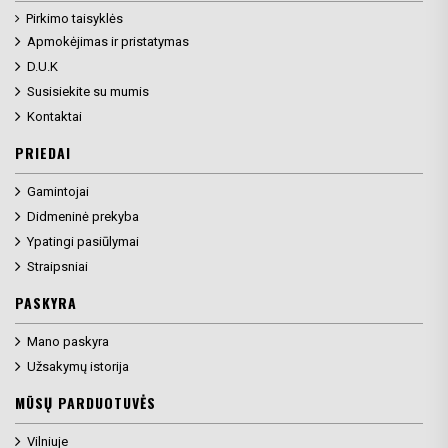
Pirkimo taisyklės
Apmokėjimas ir pristatymas
D.U.K
Susisiekite su mumis
Kontaktai
PRIEDAI
Gamintojai
Didmeninė prekyba
Ypatingi pasiūlymai
Straipsniai
PASKYRA
Mano paskyra
Užsakymų istorija
MŪSŲ PARDUOTUVĖS
Vilniuje