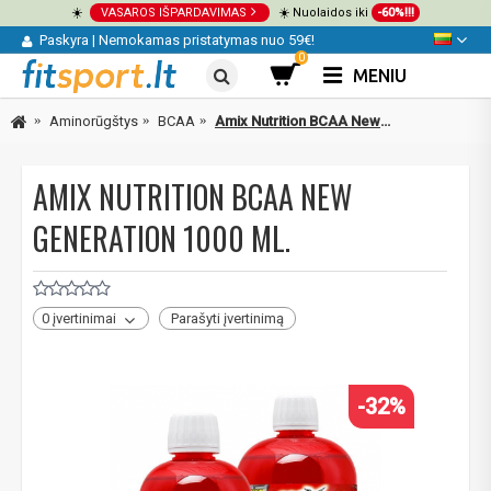
☀️
VASAROS IŠPARDAVIMAS
☀️ Nuolaidos iki
-60%!!!
Paskyra
|
Nemokamas pristatymas nuo 59€!
0
MENIU
Aminorūgštys
BCAA
Amix Nutrition BCAA New Generation 1000 ml.
AMIX NUTRITION BCAA NEW
GENERATION 1000 ML.
0 įvertinimai
Parašyti įvertinimą
-32%