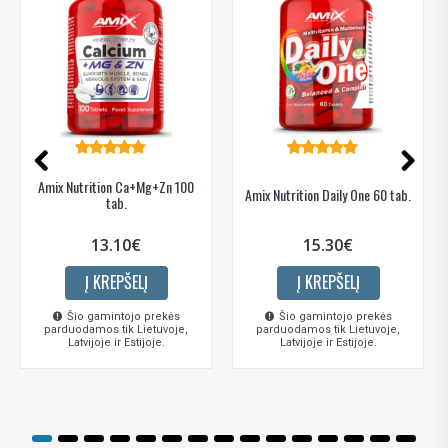
Amix Nutrition Ca+Mg+Zn 100
Amix Nutrition Daily One 60 tab.
tab.
13.10€
15.30€
Į KREPŠELĮ
Į KREPŠELĮ
Šio gamintojo prekės
Šio gamintojo prekės
parduodamos tik Lietuvoje,
parduodamos tik Lietuvoje,
Latvijoje ir Estijoje.
Latvijoje ir Estijoje.