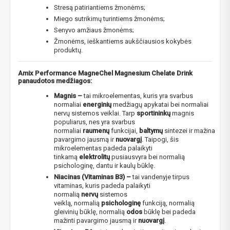
Stresą patiriantiems žmonėms;
Miego sutrikimų turintiems žmonėms;
Senyvo amžiaus žmonėms;
Žmonėms, ieškantiems aukščiausios kokybės
produktų.
Amix Performance MagneChel Magnesium Chelate Drink
panaudotos medžiagos:
Magnis –
tai mikroelementas, kuris yra svarbus
normaliai
energinių
medžiagų apykatai bei normaliai
nervų sistemos veiklai. Tarp
sportininkų
magnis
populiarus, nes yra svarbus
normaliai
raumenų
funkcijai,
baltymų
sintezei ir mažina
pavargimo jausmą ir
nuovargį
. Taipogi, šis
mikroelementas padeda palaikyti
tinkamą
elektrolitų
pusiausvyra bei normalią
psichologinę, dantu ir kaulų būklę.
Niacinas (Vitaminas B3) –
tai vandenyje tirpus
vitaminas, kuris padeda palaikyti
normalią
nervų
sistemos
veiklą, normalią
psichologinę
funkciją, normalią
gleivinių būklę, normalią
odos
būklę bei padeda
mažinti pavargimo jausmą ir
nuovargį
.