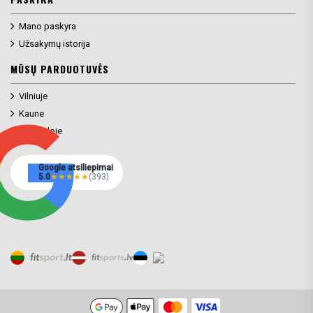
Mano paskyra
Užsakymų istorija
MŪSŲ PARDUOTUVĖS
Vilniuje
Kaune
Klaipėdoje
Google atsiliepimai
5.0
★
★
★
★
★
(393)