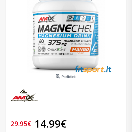
Padidinti
14.99€
29.95€