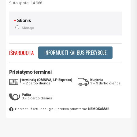
Sutaupote: 14.96€
Skonis
Mango
IŠPARDUOTA
INFORMUOTI KAI BUS PREKYBOJE
Pristatymo terminai
Į terminalą (OMNIVA, LP Express)
Kurjeriu
1 – 2 darbo dienos
1 – 3 darbo dienos
Paštu
3 – 6 darbo dienos
Perkant už 59€ ir daugiau, prekes pristatome
NEMOKAMAI!