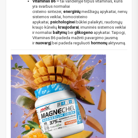
Vitaminas B6 –
tai vandenyje tirpus vitaminas, kuris
yra svarbus normaliai
NUOLAIDA TAU!
cisteino sintezei,
energinių
medžiagų apykaitai, nervų
sistemos veiklai, homocisteino
apykaitai,
psichologinei
būklei palaikyti, raudonųjų
kraujo kūnelių
kraujodarai
, imuninės sistemos veiklai
Gauk
-10%*
nuolaidos kodą
apsipirkimui (daugeliui
ir normaliai
baltymų
bei
glikogeno
apykaitai. Taipogi,
prekių) bei nepraleisk kitų geriausių pasiūlymų!
Vitaminas B6 padeda mažinti pavargimo jausmą
ir
nuovargį
bei padeda reguliuoti
hormonų
aktyvumą.
Prenumeruok mūsų naujienlaiškį jau dabar!
* Nuolaida taikoma gamintojams: Amix, Bigman, XXL, Raw powders, Go
powders, Maxxwin, Power system. Akcijinėms prekėms nuolaida netaikoma,
nuolaidos nesumuojamos.
Gauti pasiūlymus ir nuolaidas
Sužinoti, kaip mes apsaugome ir tvarkome Jūsų duomenis galite
perskaitę mūsų privatumo politikos sąlygas.
PRENUMERUOTI