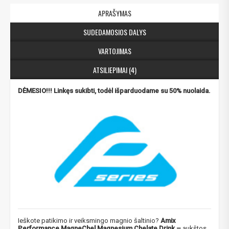
APRAŠYMAS
SUDEDAMOSIOS DALYS
VARTOJIMAS
ATSILIEPIMAI (4)
DĖMESIO!!! Linkęs sukibti, todėl išparduodame su 50% nuolaida.
Ieškote patikimo ir veiksmingo magnio šaltinio?
Amix
Performance MagneChel Magnesium Chelate Drink
–
aukštos