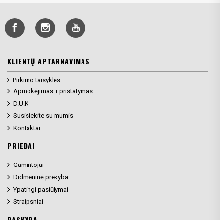
KLIENTŲ APTARNAVIMAS
Pirkimo taisyklės
Apmokėjimas ir pristatymas
D.U.K
Susisiekite su mumis
Kontaktai
PRIEDAI
Gamintojai
Didmeninė prekyba
Ypatingi pasiūlymai
Straipsniai
PASKYRA