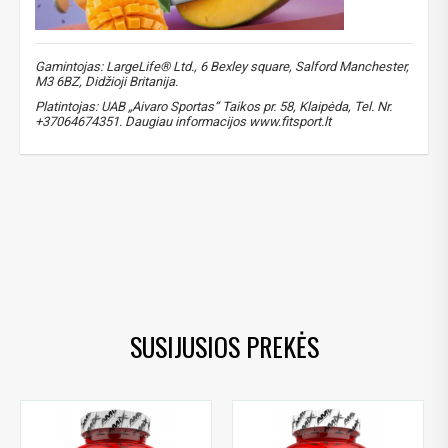
Gamintojas: LargeLife® Ltd., 6 Bexley square, Salford Manchester,
M3 6BZ, Didžioji Britanija.
Platintojas: UAB „Aivaro Sportas“ Taikos pr. 58, Klaipėda, Tel. Nr.
+37064674351. Daugiau informacijos www.fitsport.lt​
magnis
,
magnesium
,
magnio bisglicinatas
,
magnesium bisglycinate
,
ChelaZone
,
mineralų čelatai
,
mineral chelates
,
high absorption
,
nervų sistema
,
nervous system
,
raumenų funkcija
,
muscle function
,
cramps
,
meslungis
SUSIJUSIOS PREKĖS