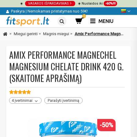
☀️
VASAROS IŠPARDAVIMAS
☀️ Nuolaidos iki
-60%!!!
Paskyra
|
Nemokamas pristatymas nuo 59€!
0
MENIU
Miegui gerinti
Magnis miegui
Amix Performance MagneChel Magnesium Chelate Drink 420 g. (skaitome aprašimą)
AMIX PERFORMANCE MAGNECHEL
MAGNESIUM CHELATE DRINK 420 G.
(SKAITOME APRAŠIMĄ)
4 įvertinimai
Parašyti įvertinimą
-50%