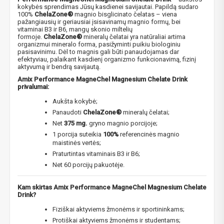
kokybės sprendimas Jūsų kasdienei savijautai. Papildą sudaro
100%
ChelaZone®
magnio bisglicinato čelatas – viena
pažangiausių ir geriausiai įsisavinamų magnio formų,
bei
vitaminai B3 ir B6, mangų skonio miltelių
formoje.
ChelaZone®
mineralų čelatai yra natūraliai artima
organizmui mineralo forma, pasižyminti puikiu biologiniu
pasisavinimu. Dėl to magnis gali būti panaudojamas dar
efektyviau, palaikant kasdienį organizmo funkcionavimą, fizinį
aktyvumą ir bendrą savijautą.
Amix Performance MagneChel Magnesium Chelate Drink
privalumai:
Aukšta kokybė;
Panaudoti
ChelaZone®
mineralų čelatai;
Net
375 mg.
gryno magnio porcijoje;
1 porcija suteikia
100%
referencinės magnio
maistinės vertės;
Praturtintas vitaminais B3 ir B6;
Net 60 porcijų pakuotėje.
Kam skirtas Amix Performance MagneChel Magnesium Chelate
Drink?
Fiziškai aktyviems žmonėms ir sportininkams;
Protiškai aktyviems žmonėms ir studentams;