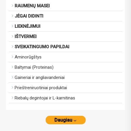
RAUMENŲ MASEI
JĖGAI DIDINTI
LIEKNĖJIMUI
IŠTVERMEI
SVEIKATINGUMO PAPILDAI
Aminorūgštys
Baltymai (Proteinas)
Gaineriai ir angliavandeniai
Prieštreniruotiniai produktai
Riebalų degintojai ir L-karnitinas
Daugiau