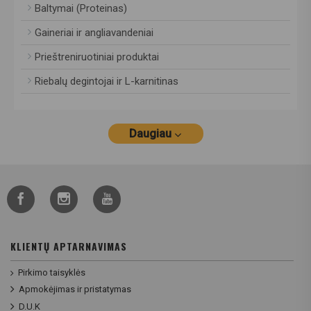
Baltymai (Proteinas)
Gaineriai ir angliavandeniai
Prieštreniruotiniai produktai
Riebalų degintojai ir L-karnitinas
Daugiau
KLIENTŲ APTARNAVIMAS
Pirkimo taisyklės
Apmokėjimas ir pristatymas
D.U.K