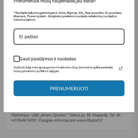
Prenumeruok mūsų naujienlaiškį jau dabar!
* Nuolaida taikoma gamintojams: Amix, Bigman, XXL, Raw powders, Go powders,
Maxxwin, Power system. Akcijinėms prekėms nuolaida netaikoma, nuolaidos
nesumuojamos.
Gauti pasiūlymus ir nuolaidas
Sužinoti, kaip mes apsaugome ir tvarkome Jūsų duomenis galite perskaitę
mūsų privatumo politikos sąlygas.
PRENUMERUOTI
Gamintojas: LargeLife® Ltd., 6 Bexley square, Salford Manchester,
M3 6BZ, Didžioji Britanija.
Platintojas: UAB „Aivaro Sportas“ Taikos pr. 58, Klaipėda, Tel. Nr.
+37064674351. Daugiau informacijos www.fitsport.lt