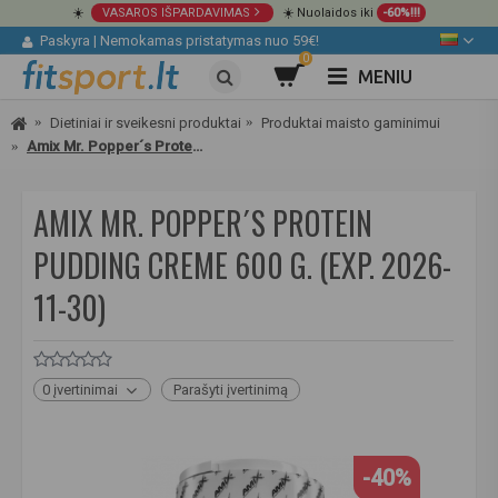
☀️
VASAROS IŠPARDAVIMAS
☀️ Nuolaidos iki
-60%!!!
Paskyra
|
Nemokamas pristatymas nuo 59€!
0
MENIU
Dietiniai ir sveikesni produktai
Produktai maisto gaminimui
Amix Mr. Popper´s Protein Pudding Creme 600 g.
AMIX MR. POPPER´S PROTEIN
PUDDING CREME 600 G. (EXP. 2026-
11-30)
0 įvertinimai
Parašyti įvertinimą
-40%