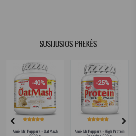
amix poppers protein pudding creme
,
protein pudding
,
protein creme
,
pudding
,
pudingas
,
baltyminis pudingas
,
baltymu pudingas
,
pasisaldinimui
,
sveikas maistas
,
baltyminis uzkandis
,
desertas
SUSIJUSIOS PREKĖS
-40%
-25%
Amix Mr. Poppers - OatMash
Amix Mr.Poppers - High Protein
2000 g.
Pancakes 600 g.