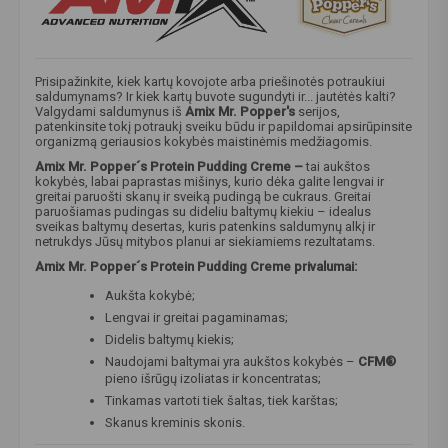
Prisipažinkite, kiek kartų kovojote arba priešinotės potraukiui
saldumynams? Ir kiek kartų buvote sugundyti ir... jautėtės kalti?
Valgydami saldumynus iš
Amix Mr. Popper's
serijos,
patenkinsite tokį potraukį sveiku būdu ir papildomai apsirūpinsite
organizmą geriausios kokybės maistinėmis medžiagomis.
Amix Mr. Popper´s Protein Pudding Creme –
tai aukštos
kokybės, labai paprastas mišinys, kurio dėka galite lengvai ir
greitai paruošti skanų ir sveiką pudingą be cukraus. Greitai
paruošiamas pudingas su dideliu baltymų kiekiu – idealus
sveikas baltymų desertas, kuris patenkins saldumynų alkį ir
netrukdys Jūsų mitybos planui ar siekiamiems rezultatams.
Amix Mr. Popper´s Protein Pudding Creme privalumai:
Aukšta kokybė;
Lengvai ir greitai pagaminamas;
Didelis baltymų kiekis;
Naudojami baltymai yra aukštos kokybės –
CFM®
pieno išrūgų izoliatas ir koncentratas;
Tinkamas vartoti tiek šaltas, tiek karštas;
Skanus kreminis skonis.