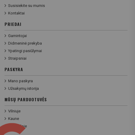
Susisiekite su mumis
Kontaktai
PRIEDAI
Gamintojai
Didmeninė prekyba
Ypatingi pasiūlymai
Straipsniai
PASKYRA
Mano paskyra
Užsakymų istorija
MŪSŲ PARDUOTUVĖS
Vilniuje
Kaune
Klaipėdoje