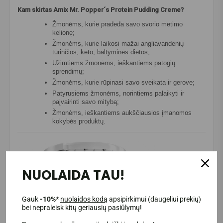
Kam skirtas Amix Mr. Popper´s Protein Pudding Creme?
Žmonėms, kurie pradeda savo svorio metimo
kelionę;
Žmonėms, kurie laikosi mažai angliavandenių
turinčios, keto, baltyminės dietos;
Užimtiems žmonėms, ieškantiems patogių
sprendimų;
Žmonėms, kurie rūpinasi savo sveikata ir gerove;
Patyrusiems žmonėms, norintiems palaikyti ir
paįvairinti savo mitybą;
Žmonėms, ieškantiems aukščiausios įmanomos
kokybės produktų.
NUOLAIDA TAU!
Gauk
-10%*
nuolaidos kodą
apsipirkimui (daugeliui prekių)
bei nepraleisk kitų geriausių pasiūlymų!