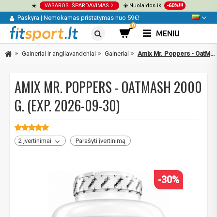
☀️
VASAROS IŠPARDAVIMAS
☀️ Nuolaidos iki
-60%!!!
Paskyra
|
Nemokamas pristatymas nuo 59€!
0
MENIU
Gaineriai ir angliavandeniai
Gaineriai
Amix Mr. Poppers - OatMash 2000 g.
AMIX MR. POPPERS - OATMASH 2000
G. (EXP. 2026-09-30)
2 įvertinimai
Parašyti įvertinimą
-30%