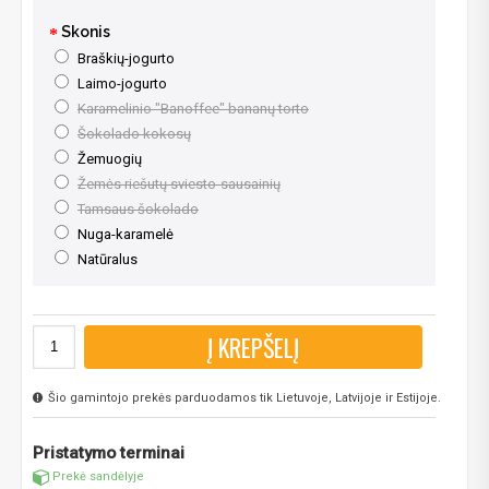
Skonis
Braškių-jogurto
Laimo-jogurto
Karamelinio "Banoffee" bananų torto
Šokolado kokosų
Žemuogių
Žemės riešutų sviesto-sausainių
Tamsaus šokolado
Nuga-karamelė
Natūralus
Į KREPŠELĮ
Šio gamintojo prekės parduodamos tik Lietuvoje, Latvijoje ir Estijoje.
Pristatymo terminai
Prekė sandėlyje