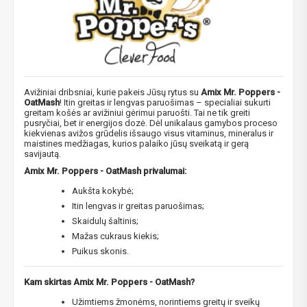
Avižiniai dribsniai, kurie pakeis Jūsų rytus su
Amix Mr. Poppers -
OatMash
! Itin greitas ir lengvas paruošimas – specialiai sukurti
greitam košės ar avižiniui gėrimui paruošti. Tai ne tik greiti
pusryčiai, bet ir energijos dozė. Dėl unikalaus gamybos proceso
kiekvienas avižos grūdelis išsaugo visus vitaminus, mineralus ir
maistines medžiagas, kurios palaiko jūsų sveikatą ir gerą
savijautą.
Amix Mr. Poppers - OatMash privalumai:
Aukšta kokybė;
Itin lengvas ir greitas paruošimas;
Skaidulų šaltinis;
Mažas cukraus kiekis;
Puikus skonis.
Kam skirtas Amix Mr. Poppers - OatMash?
Užimtiems žmonėms, norintiems greitų ir sveikų