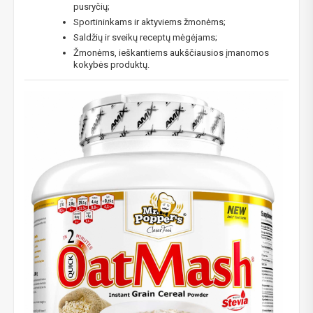
pusryčių;
Sportininkams ir aktyviems žmonėms;
Saldžių ir sveikų receptų mėgėjams;
Žmonėms, ieškantiems aukščiausios įmanomos
kokybės produktų.
NUOLAIDA TAU!
Gauk
-10%*
nuolaidos kodą
apsipirkimui (daugeliui
prekių) bei nepraleisk kitų geriausių pasiūlymų!
Prenumeruok mūsų naujienlaiškį jau dabar!