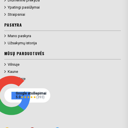
Ypatingi pasiūlymai
Straipsniai
PASKYRA
Mano paskyra
Užsakymų istorija
MŪSŲ PARDUOTUVĖS
Vilniuje
Kaune
Klaipėdoje
Google atsiliepimai
5.0
★
★
★
★
★
(393)