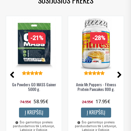
SUSIJUSIOS PREKĖS
-21%
-28%
Go Powders GO MASS Gainer
Amix Mr.Poppers - Fitness
5000 g.
Protein Pancakes 800 g.
58.95€
17.95€
74.95€
24.95€
Į KREPŠELĮ
Į KREPŠELĮ
Šio gamintojo prekės
Šio gamintojo prekės
parduodamos tik Lietuvoje,
parduodamos tik Lietuvoje,
Latvijoje ir Estijoje.
Latvijoje ir Estijoje.