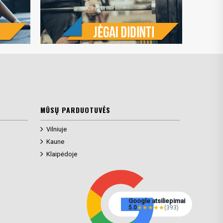
MŪSŲ PARDUOTUVĖS
Vilniuje
Kaune
Klaipėdoje
Google atsiliepimai
5.0
★
★
★
★
★
(393)