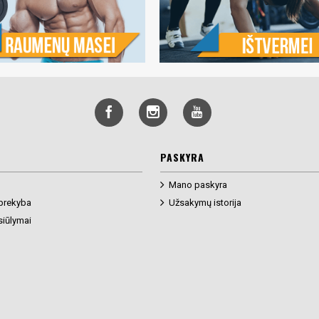
PASKYRA
Mano paskyra
prekyba
Užsakymų istorija
siūlymai