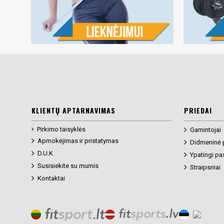
KLIENTŲ APTARNAVIMAS
PRIEDAI
Pirkimo taisyklės
Gamintojai
Apmokėjimas ir pristatymas
Didmeninė 
D.U.K
Ypatingi pa
Susisiekite su mumis
Straipsniai
Kontaktai