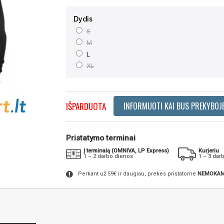
Dydis
S
M
L
XL
IŠPARDUOTA
INFORMUOTI KAI BUS PREKYBOJ
Pristatymo terminai
Į terminalą (OMNIVA, LP Express)
Kurjeriu
1 – 2 darbo dienos
1 – 3 dar
Perkant už 59€ ir daugiau, prekes pristatome
NEMOKAM