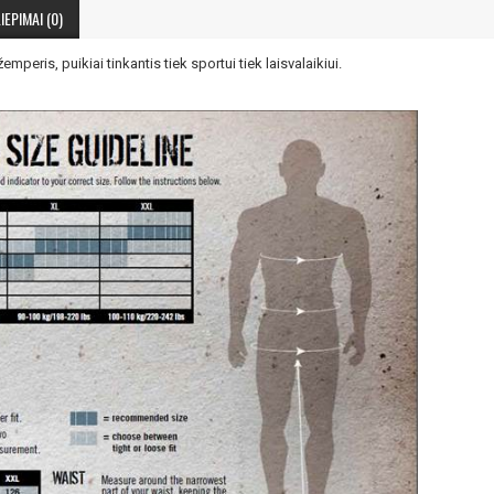
IEPIMAI (0)
NUOLAIDA TAU
mperis, puikiai tinkantis tiek sportui tiek laisvalaikiui.
Gauk
-10%*
nuolaidos kodą
apsipirkimui (daugeliui prekių)
nepraleisk kitų geriausių pasi
Prenumeruok mūsų naujienlaiš
dabar!
* Nuolaida taikoma gamintojams: Amix, B
XXL, Raw powders, Go powders, Maxxwi
system. Akcijinėms prekėms nuolaida net
nuolaidos nesumuojamos.
Gauti pasiūlymus ir nuolai
Sužinoti, kaip mes apsaugome ir tvarkom
Jūsų duomenis galite perskaitę mūsų
privatumo politikos sąlygas.