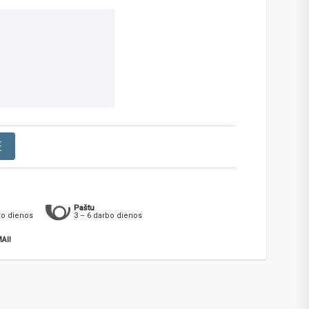
E
Paštu
bo dienos
3 – 6 darbo dienos
AI!