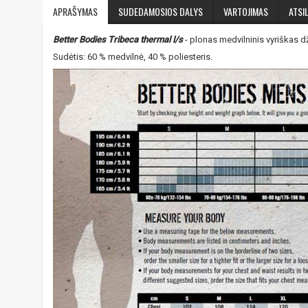
APRAŠYMAS
SUDEDAMOSIOS DALYS
VARTOJIMAS
ATSIL
Better Bodies Tribeca thermal l/s
- plonas medvilninis vyriškas dže
Sudėtis: 60 % medvilnė, 40 % poliesteris.