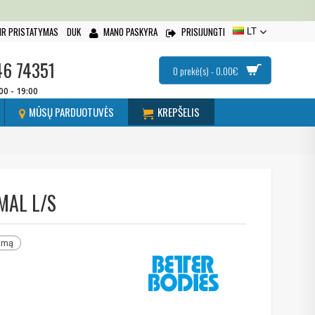
IR PRISTATYMAS
DUK
MANO PASKYRA
PRISIJUNGTI
LT
46 74351
0 prekė(s) - 0.00€
:00 - 19:00
MŪSŲ PARDUOTUVĖS
KREPŠELIS
MAL L/S
nimą