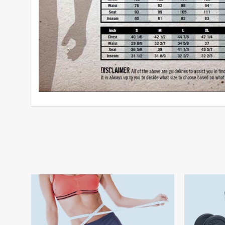
better bodies apranga
,
vyriska sportine apranga