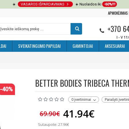
☀️
VASAROS IŠPARDAVIMAS
☀️ Nuolaidos iki
-60%!!!
APMOKĖJIMAS 
+370 6
I - V 11
LDAI
SVEIKATINGUMO PAPILDAI
GAMINTOJAI
AKSESUARAI
BETTER BODIES TRIBECA THER
-40%
0 įvertinimai
Parašyti įverti
41.94€
69.90€
Sutaupote: 27.96€