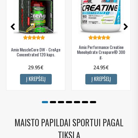
Amix Performance Creatine
Amix MuscleCore DW - CreAge
Monohydrate Creapure® 300
Concentrated 120 kaps.
g.
29.95€
24.95€
Į KREPŠELĮ
Į KREPŠELĮ
MAISTO PAPILDAI SPORTUI PAGAL
TIKSLĄ