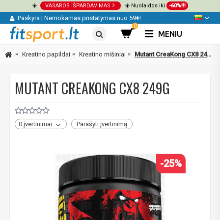
☀️
VASAROS IŠPARDAVIMAS
☀️ Nuolaidos iki
-60%!!!
Paskyra
|
Nemokamas pristatymas nuo 59€!
0
MENIU
Kreatino papildai
Kreatino mišiniai
Mutant CreaKong CX8 249g
MUTANT CREAKONG CX8 249G
0 įvertinimai
Parašyti įvertinimą
-25%