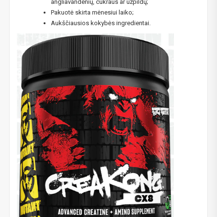
angliavandenių, cukraus ar užpildų;
Pakuotė skirta mėnesiui laiko;
Aukščiausios kokybės ingredientai.
NUOLAIDA TAU!