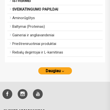
IŠTVERMEI
SVEIKATINGUMO PAPILDAI
Aminorūgštys
Baltymai (Proteinas)
Gaineriai ir angliavandeniai
Prieštreniruotiniai produktai
Riebalų degintojai ir L-karnitinas
Daugiau