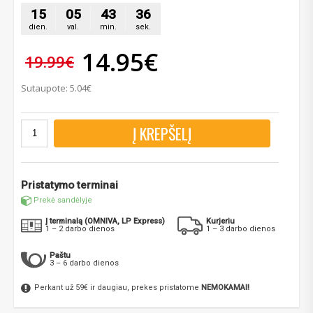
15
05
43
34
dien.
val.
min.
sek.
14.95€
19.99€
Sutaupote: 5.04€
Į KREPŠELĮ
Pristatymo terminai
Prekė sandėlyje
Į terminalą (OMNIVA, LP Express)
Kurjeriu
1 – 2 darbo dienos
1 – 3 darbo dienos
Paštu
3 – 6 darbo dienos
Perkant už 59€ ir daugiau, prekes pristatome
NEMOKAMAI!