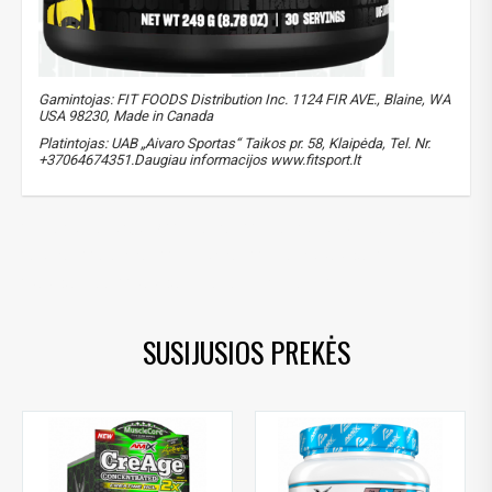
Gauk
-10%*
nuolaidos kodą
apsipirkimui (daugeliui
prekių) bei nepraleisk kitų geriausių pasiūlymų!
Prenumeruok mūsų naujienlaiškį jau dabar!
* Nuolaida taikoma gamintojams: Amix, Bigman, XXL, Raw powders, Go
Gamintojas: FIT FOODS Distribution Inc. 1124 FIR AVE., Blaine, WA
powders, Maxxwin, Power system. Akcijinėms prekėms nuolaida netaikoma,
USA 98230, Made in Canada
nuolaidos nesumuojamos.
Platintojas: UAB „Aivaro Sportas“ Taikos pr. 58, Klaipėda, Tel. Nr.
+37064674351.Daugiau informacijos www.fitsport.lt
mutant creakong cx8
,
kreatinas
,
kreatino kompleksas
,
bcaa
,
glicinas
,
argininas
,
metioninas
,
kreatino papildai
,
Gauti pasiūlymus ir nuolaidas
papildai jegai
,
papildai liesai raumenu masei
Sužinoti, kaip mes apsaugome ir tvarkome Jūsų duomenis galite
perskaitę mūsų privatumo politikos sąlygas.
SUSIJUSIOS PREKĖS
PRENUMERUOTI