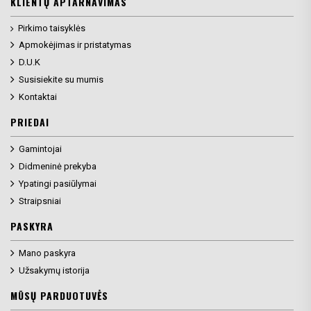
KLIENTŲ APTARNAVIMAS
Pirkimo taisyklės
Apmokėjimas ir pristatymas
D.U.K
Susisiekite su mumis
Kontaktai
PRIEDAI
Gamintojai
Didmeninė prekyba
Ypatingi pasiūlymai
Straipsniai
PASKYRA
Mano paskyra
Užsakymų istorija
MŪSŲ PARDUOTUVĖS