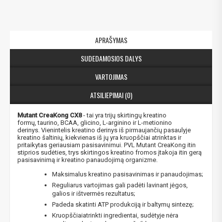
APRAŠYMAS
SUDEDAMOSIOS DALYS
VARTOJIMAS
ATSILIEPIMAI (0)
Mutant CreaKong CX8
- tai yra trijų skirtingų kreatino
formų, taurino, BCAA, glicino, L-arginino ir L-metionino
derinys. Vienintelis kreatino derinys iš pirmaujančių pasaulyje
kreatino šaltinių, kiekvienas iš jų yra kruopščiai atrinktas ir
pritaikytas geriausiam pasisavinimui. PVL Mutant CreaKong itin
stiprios sudėties, trys skirtingos kreatino fromos įtakoja itin gerą
pasisavinimą ir kreatino panaudojimą organizme.
Maksimalus kreatino pasisavinimas ir panaudojimas;
Reguliarus vartojimas gali padėti lavinant jėgos,
galios ir ištvermės rezultatus;
Padeda skatinti ATP produkciją ir baltymų sintezę;
Kruopščiaiatrinkti ingredientai, sudėtyje nėra