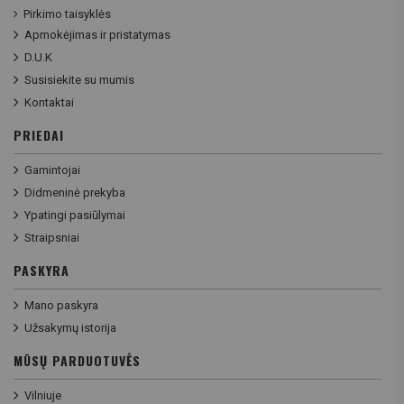
Pirkimo taisyklės
Apmokėjimas ir pristatymas
D.U.K
Susisiekite su mumis
Kontaktai
PRIEDAI
Gamintojai
Didmeninė prekyba
Ypatingi pasiūlymai
Straipsniai
PASKYRA
Mano paskyra
Užsakymų istorija
MŪSŲ PARDUOTUVĖS
Vilniuje