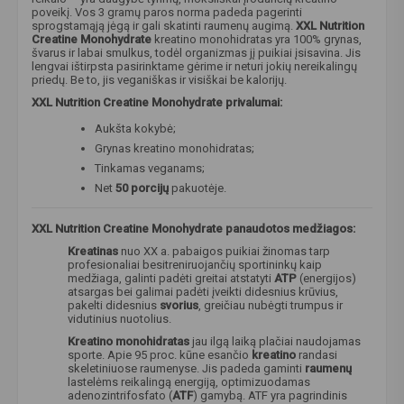
poveikį. Vos 3 gramų paros norma padeda pagerinti
sprogstamąją jėgą ir gali skatinti raumenų augimą.
XXL Nutrition
Creatine Monohydrate
kreatino monohidratas yra 100% grynas,
švarus ir labai smulkus, todėl organizmas jį puikiai įsisavina. Jis
lengvai ištirpsta pasirinktame gėrime ir neturi jokių nereikalingų
priedų. Be to, jis veganiškas ir visiškai be kalorijų.
XXL Nutrition Creatine Monohydrate privalumai:
Aukšta kokybė;
Grynas kreatino monohidratas;
Tinkamas veganams;
Net
50 porcijų
pakuotėje.
XXL Nutrition Creatine Monohydrate panaudotos medžiagos:
Kreatinas
nuo XX a. pabaigos puikiai žinomas tarp
profesionaliai besitreniruojančių sportininkų kaip
medžiaga, galinti padėti greitai atstatyti
ATP
(energijos)
atsargas bei galimai padėti įveikti didesnius krūvius,
pakelti didesnius
svorius
, greičiau nubėgti trumpus ir
vidutinius nuotolius.
Kreatino monohidratas
jau ilgą laiką plačiai naudojamas
sporte. Apie 95 proc. kūne esančio
kreatino
randasi
skeletiniuose raumenyse. Jis padeda gaminti
raumenų
lastelėms reikalingą energiją, optimizuodamas
adenozintrifosfato (
ATF
) gamybą. ATF yra pagrindinis