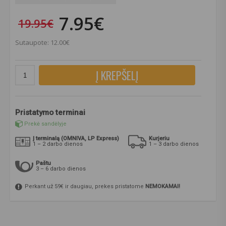
7.95€
19.95€
Sutaupote: 12.00€
Į KREPŠELĮ
Pristatymo terminai
Prekė sandėlyje
Į terminalą (OMNIVA, LP Express)
Kurjeriu
1 – 2 darbo dienos
1 – 3 darbo dienos
Paštu
3 – 6 darbo dienos
Perkant už 59€ ir daugiau, prekes pristatome
NEMOKAMAI!