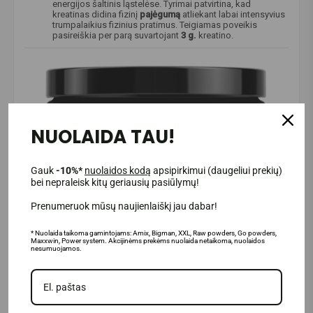
energijos šaltinis ląstelėse. Tyrimai patvirtina, kad
kreatinas didina fizinį
pajėgumą
atliekant labai intensyvius
trumpalaikius fizinius pratimus. Teigiamas poveikis
pasireiškia per parą suvartojant
3 g.
kreatino.
NUOLAIDA TAU!
Gauk
-10%*
nuolaidos kodą
apsipirkimui (daugeliui prekių)
bei nepraleisk kitų geriausių pasiūlymų!
Prenumeruok mūsų naujienlaiškį jau dabar!
* Nuolaida taikoma gamintojams: Amix, Bigman, XXL, Raw powders, Go powders,
Maxxwin, Power system. Akcijinėms prekėms nuolaida netaikoma, nuolaidos
nesumuojamos.