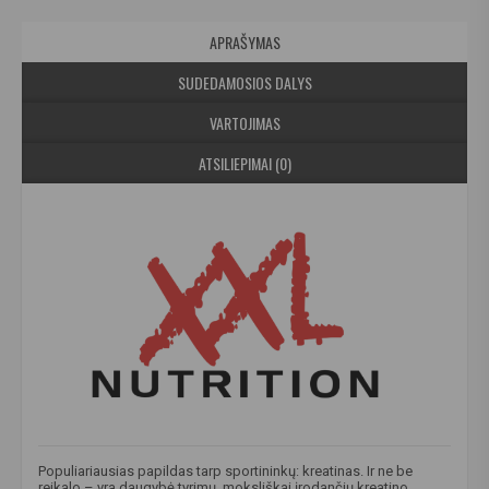
APRAŠYMAS
SUDEDAMOSIOS DALYS
VARTOJIMAS
ATSILIEPIMAI (0)
Populiariausias papildas tarp sportininkų: kreatinas. Ir ne be
reikalo – yra daugybė tyrimų, moksliškai įrodančių kreatino