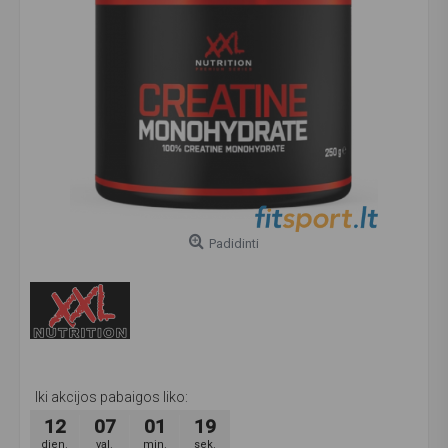
Padidinti
Iki akcijos pabaigos liko:
12
07
01
18
dien.
val.
min.
sek.