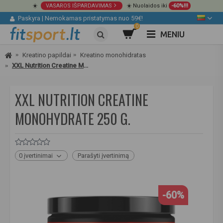
☀️
VASAROS IŠPARDAVIMAS
☀️ Nuolaidos iki
-60%!!!
Paskyra
|
Nemokamas pristatymas nuo 59€!
0
MENIU
Kreatino papildai
Kreatino monohidratas
XXL Nutrition Creatine Monohydrate 250 g.
XXL NUTRITION CREATINE
MONOHYDRATE 250 G.
0 įvertinimai
Parašyti įvertinimą
-60%