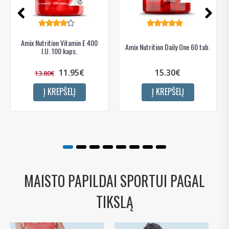
Sužinoti, kaip mes apsaugome ir tvarkome Jūsų duomenis galite
perskaitę mūsų privatumo politikos sąlygas.
Amix Nutrition Vitamin E 400
PRENUMERUOTI
Amix Nutrition Daily One 60 tab.
I.U. 100 kaps.
11.95€
15.30€
13.80€
Į KREPŠELĮ
Į KREPŠELĮ
MAISTO PAPILDAI SPORTUI PAGAL
TIKSLĄ