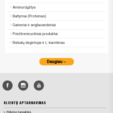
Aminorūgštys
Baltymai (Proteinas)
Gaineriai ir angliavandeniai
Prieštreniruotiniai produktai
Riebalų degintojai ir L-karnitinas
Daugiau
KLIENTŲ APTARNAVIMAS
Pirkimo taisyklės