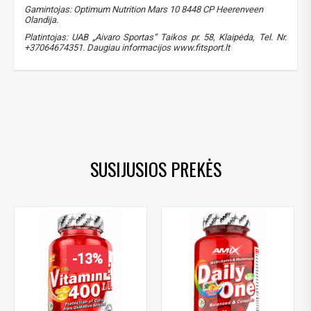
Gamintojas:
Optimum Nutrition Mars 10 8448 CP Heerenveen
Olandija.
Platintojas: UAB „Aivaro Sportas“ Taikos pr. 58, Klaipėda, Tel. Nr.
+37064674351. Daugiau informacijos www.fitsport.lt
optimum nutrition
,
opti-women
,
vitaminai
,
sveikatai
,
NUOLAIDA TAU!
multivitaminai
,
mineralai
,
imunitetui
,
antioksidantai
,
vitaminai moterims
Gauk
-10%*
nuolaidos kodą
apsipirkimui (daugeliui
prekių) bei nepraleisk kitų geriausių pasiūlymų!
SUSIJUSIOS PREKĖS
Prenumeruok mūsų naujienlaiškį jau dabar!
* Nuolaida taikoma gamintojams: Amix, Bigman, XXL, Raw powders, Go
powders, Maxxwin, Power system. Akcijinėms prekėms nuolaida netaikoma,
nuolaidos nesumuojamos.
-13%
Gauti pasiūlymus ir nuolaidas