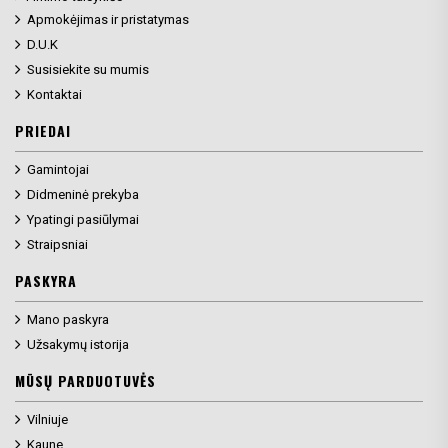
Apmokėjimas ir pristatymas
D.U.K
Susisiekite su mumis
Kontaktai
PRIEDAI
Gamintojai
Didmeninė prekyba
Ypatingi pasiūlymai
Straipsniai
PASKYRA
Mano paskyra
Užsakymų istorija
MŪSŲ PARDUOTUVĖS
Vilniuje
Kaune