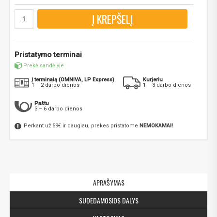
Į KREPŠELĮ
Pristatymo terminai
Prekė sandėlyje
Į terminalą (OMNIVA, LP Express)
Kurjeriu
1 – 2 darbo dienos
1 – 3 darbo dienos
Paštu
3 – 6 darbo dienos
Perkant už 59€ ir daugiau, prekes pristatome
NEMOKAMAI!
APRAŠYMAS
SUDEDAMOSIOS DALYS