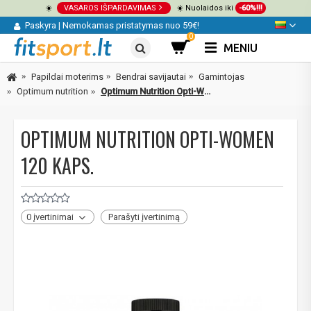
☀️
VASAROS IŠPARDAVIMAS
☀️ Nuolaidos iki
-60%!!!
Paskyra
|
Nemokamas pristatymas nuo 59€!
0
MENIU
Papildai moterims
Bendrai savijautai
Gamintojas
Optimum nutrition
Optimum Nutrition Opti-Women 120 kaps.
OPTIMUM NUTRITION OPTI-WOMEN
120 KAPS.
0 įvertinimai
Parašyti įvertinimą