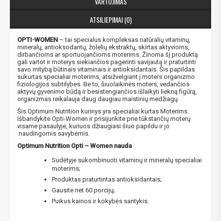
VARTOJIMAS
ATSILIEPIMAI (0)
OPTI-WOMEN
– tai specialus kompleksas natūralių vitaminų,
mineralų, antioksodantų, žolelių ekstraktų, skirtas aktyvioms,
dirbančioms ar sportuojančioms moterims. Žinoma šį produktą
gali vartot ir moterys siekiančios pagerinti savijautą ir praturtinti
savo mitybą būtinais vitaminais ir antioksidantais. Šis papildas
sukurtas specialiai moterims, atsižvelgiant į moters organizmo
fiziologijos subtilybes. Be to, šiuolaikinės moters, vedančios
aktyvų gyvenimo būdą ir besistengiančios išlaikyti liekną figūrą,
organizmas reikalauja daug daugiau maistinių medžiagų.
Šis Optimum Nutrition kurinys yra specialiai kurtas Moterims.
Išbandykite Opti-Women ir prisijunkite prie tūkstančių moterų
visame pasaulyje, kuriuos džiaugiasi šiuo papildu ir jo
naudingomis savybėmis.
Optimum Nutrition Opti – Women nauda
Sudėtyje sukombinuoti vitaminų ir mineralų specialiai
moterims;
Produktas praturtintas antioksidantais;
Gausite net 60 porcijų;
Puikus kainos ir kokybės santykis.