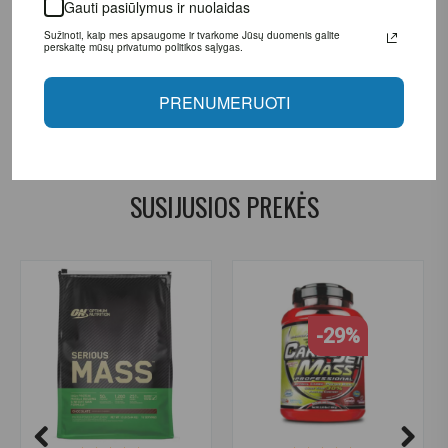
Gauti pasiūlymus ir nuolaidas
+37064674351. Daugiau informacijos www.fitsport.lt​
Sužinoti, kaip mes apsaugome ir tvarkome Jūsų duomenis galite
perskaitę mūsų privatumo politikos sąlygas.
masei
,
mass gainer
,
raumenų masė
,
muscle mass
,
gaineris
,
weight gainer
,
kalorijų papildas
,
high-calorie supplement
,
PRENUMERUOTI
angliavandeniai
,
carbohydrates
,
baltymai
,
protein blend
,
raumenų auginimas
,
muscle growth
SUSIJUSIOS PREKĖS
-29%