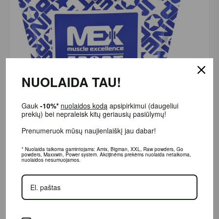
NUOLAIDA TAU!
Gauk
-10%*
nuolaidos kodą
apsipirkimui (daugeliui
prekių) bei nepraleisk kitų geriausių pasiūlymų!
Prenumeruok mūsų naujienlaiškį jau dabar!
* Nuolaida taikoma gamintojams: Amix, Bigman, XXL, Raw powders, Go
powders, Maxxwin, Power system. Akcijinėms prekėms nuolaida netaikoma,
nuolaidos nesumuojamos.
Gamintojas: Muscle Excellence USA, INC. 303 Park Ave S, New
York, NY 10010
Platintojas: UAB „Aivaro Sportas“ Taikos pr. 58, Klaipėda, Tel. Nr.