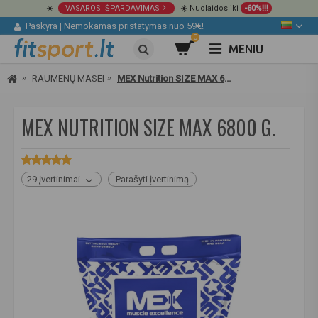
☀️
VASAROS IŠPARDAVIMAS
☀️ Nuolaidos iki
-60%!!!
Paskyra
|
Nemokamas pristatymas nuo 59€!
0
MENIU
RAUMENŲ MASEI
MEX Nutrition SIZE MAX 6800 g.
MEX NUTRITION SIZE MAX 6800 G.
29 įvertinimai
Parašyti įvertinimą