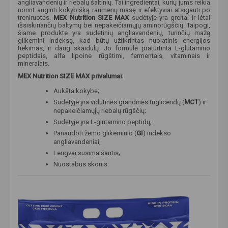
angliavandenių ir riebalų šaltinių. Tai ingredientai, kurių jums reikia
norint auginti kokybišką raumenų masę ir efektyviai atsigauti po
treniruotės.
MEX Nutrition SIZE MAX
sudėtyje yra greitai ir lėtai
išsiskiriančių baltymų bei nepakeičiamųjų aminorūgščių. Taipogi,
šiame produkte yra sudėtinių angliavandenių, turinčių mažą
glikeminį indeksą, kad būtų užtikrintas nuolatinis energijos
tiekimas, ir daug skaidulų. Jo formulė praturtinta L-glutamino
peptidais, alfa lipoine rūgštimi, fermentais, vitaminais ir
mineralais.
MEX Nutrition SIZE MAX privalumai:
Aukšta kokybė;
Sudėtyje yra vidutinės grandinės trigliceridų (
MCT
) ir
nepakeičiamųjų riebalų rūgščių;
Sudėtyje yra L-glutamino peptidų;
Panaudoti žemo glikeminio (
GI
) indekso
angliavandeniai;
Lengvai susimaišantis;
Nuostabus skonis.