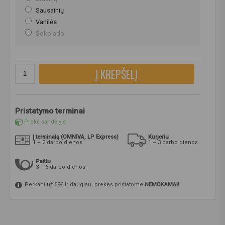
Sausainių
Vanilės
Šokolado
Į KREPŠELĮ
Pristatymo terminai
Prekė sandėlyje
Į terminalą (OMNIVA, LP Express)
Kurjeriu
1 – 2 darbo dienos
1 – 3 darbo dienos
Paštu
3 – 6 darbo dienos
Perkant už 59€ ir daugiau, prekes pristatome
NEMOKAMAI!