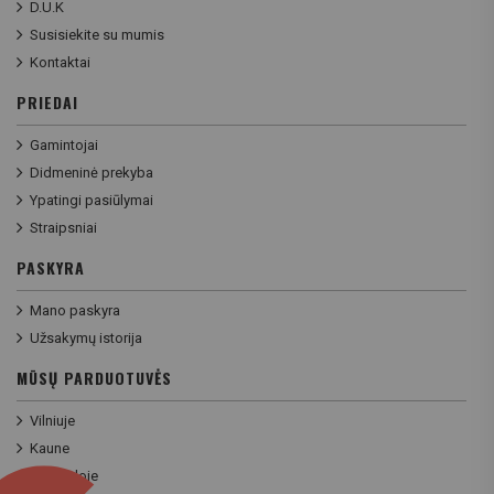
D.U.K
Susisiekite su mumis
Kontaktai
PRIEDAI
Gamintojai
Didmeninė prekyba
Ypatingi pasiūlymai
Straipsniai
PASKYRA
Mano paskyra
Užsakymų istorija
MŪSŲ PARDUOTUVĖS
Vilniuje
Kaune
Klaipėdoje