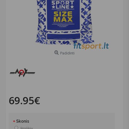
Padidinti
69.95€
Skonis
Braškių