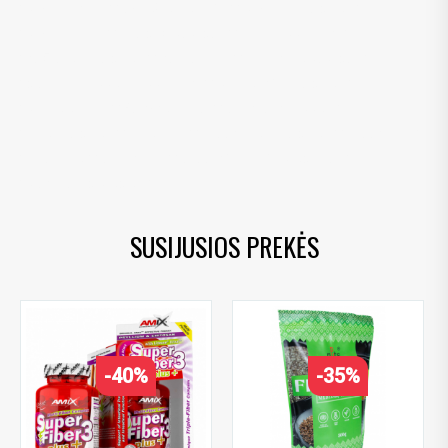
psyllium husk
,
gysločio luobelės
,
psyllium skaidulos
,
psyllium fiber
,
skaidulų papildas
,
fiber supplement
,
natūralios skaidulos
,
natural fiber
,
virškinimo papildas
,
digestive support supplement
,
prebiotinės skaidulos
,
prebiotic fiber
,
žarnyno veiklai
,
gut health support
,
keto skaidulos
,
keto fiber
,
veganiškos skaidulos
,
vegan fiber
,
be glitimo
,
gluten free
,
augalinės kilmės produktas
,
plant based product
SUSIJUSIOS PREKĖS
-40%
-35%