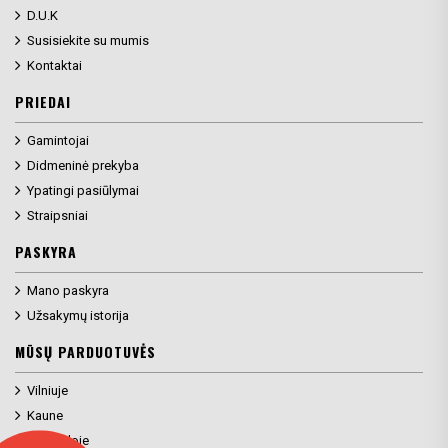
D.U.K
Susisiekite su mumis
Kontaktai
PRIEDAI
Gamintojai
Didmeninė prekyba
Ypatingi pasiūlymai
Straipsniai
PASKYRA
Mano paskyra
Užsakymų istorija
MŪSŲ PARDUOTUVĖS
Vilniuje
Kaune
Klaipėdoje