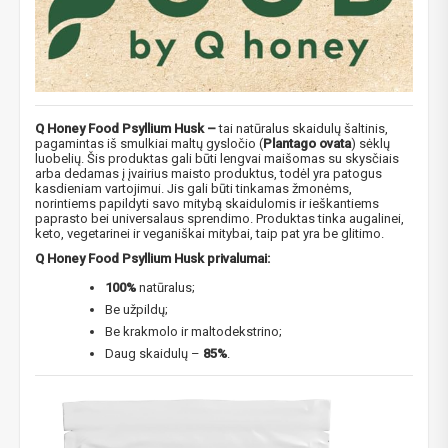
Q Honey Food Psyllium Husk –
tai natūralus skaidulų šaltinis,
pagamintas iš smulkiai maltų gysločio (
Plantago ovata
) sėklų
luobelių. Šis produktas gali būti lengvai maišomas su skysčiais
arba dedamas į įvairius maisto produktus, todėl yra patogus
kasdieniam vartojimui. Jis gali būti tinkamas žmonėms,
norintiems papildyti savo mitybą skaidulomis ir ieškantiems
paprasto bei universalaus sprendimo. Produktas tinka augalinei,
keto, vegetarinei ir veganiškai mitybai, taip pat yra be glitimo.
Q Honey Food Psyllium Husk​ privalumai:
​100%
natūralus;
Be užpildų;
Be krakmolo ir maltodekstrino;
Daug skaidulų –
85%
.