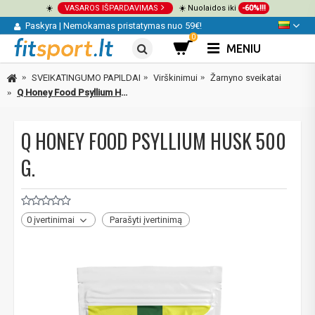
☀️
VASAROS IŠPARDAVIMAS
☀️ Nuolaidos iki
-60%!!!
Paskyra
|
Nemokamas pristatymas nuo 59€!
0
MENIU
SVEIKATINGUMO PAPILDAI
Virškinimui
Žarnyno sveikatai
Q Honey Food Psyllium Husk 500 g.
Q HONEY FOOD PSYLLIUM HUSK 500
G.
0 įvertinimai
Parašyti įvertinimą