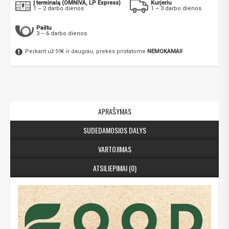
Į terminalą (OMNIVA, LP Express)
Kurjeriu
1 – 2 darbo dienos
1 – 3 darbo dienos
Paštu
3 – 6 darbo dienos
Perkant už 59€ ir daugiau, prekes pristatome
NEMOKAMAI!
APRAŠYMAS
SUDEDAMOSIOS DALYS
VARTOJIMAS
ATSILIEPIMAI (0)