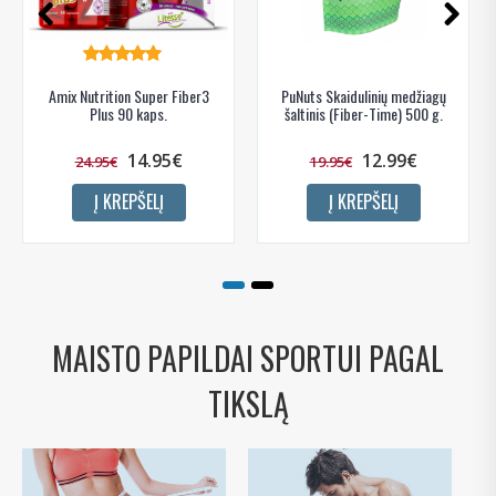
Amix Nutrition Super Fiber3
PuNuts Skaidulinių medžiagų
Plus 90 kaps.
šaltinis (Fiber-Time) 500 g.
14.95€
12.99€
24.95€
19.95€
Į KREPŠELĮ
Į KREPŠELĮ
MAISTO PAPILDAI SPORTUI PAGAL
TIKSLĄ