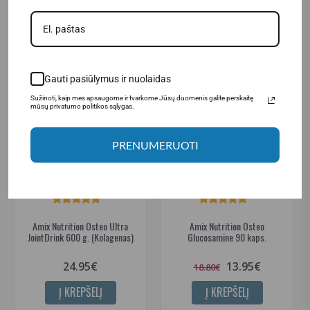
SUSIJUSIOS PREKĖS
Gauti pasiūlymus ir nuolaidas
Sužinoti, kaip mes apsaugome ir tvarkome Jūsų duomenis galite perskaitę
mūsų privatumo politikos sąlygas.
-26%
PRENUMERUOTI
Amix Nutrition Osteo Ultra
Amix Nutrition Osteo
JointDrink 600 g. (Kolagenas)
Glucosamine 90 kaps.
24.95€
13.95€
18.80€
Į KREPŠELĮ
Į KREPŠELĮ