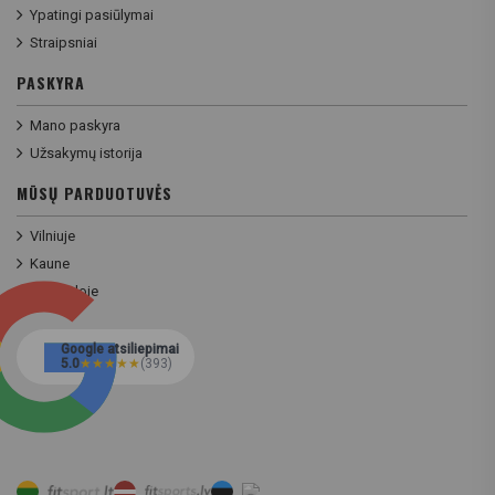
Ypatingi pasiūlymai
Straipsniai
PASKYRA
Mano paskyra
Užsakymų istorija
MŪSŲ PARDUOTUVĖS
Vilniuje
Kaune
Klaipėdoje
Google atsiliepimai
5.0
★
★
★
★
★
(393)