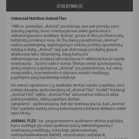
ATSILIEPIMAI (1)
Universal Nutrition Animal Flex
1983 m. prasidėjo ,,Animal” produkcija, nuo pat pirmūjų savo
sukurtų papildų, buvo orientuojamasi siekti geriausios ir
veiksmingiausios sudėties. Animal, gimęs iš tikrų profesionalių
kultūristų poreikių ir norų. Iki Šių dienų pavadinimas „Animal“
reiškia pasitikėjimą, sąžiningumą ir unikalų požiūrį į sportininkų
mitybą ir dietą. „Animal“ taip pat atstovauja produktų grupei,
atlaikiusiai laiko išbandymą, daug kartų jos
veiksmingumas įrodytas laboratorijose ir veikluose kur jo nauda
svarbiausia... Sporto salė ir scena. Skirtas rimtai sportuojančių
atletų mitybos papildymui, „Animal“ yra pasirinkimas, kai reikia
visapusiško, koncentruoto ir stipraus maisto medžiagų
papildymo jūsų kasdienėje mityboje.
Nė vienas sąnariams ir jų sveikatai skirtas maisto papildas, nėra
pelnęs daugiau apdovanojimų už „Animal Flex“. Kodėl? Kadangi
„Animal Flex“ veikia. „Animal Flex“ aštuonerius metus iš eilės
pelnė prestižinį ,,Metų papildas skirtas
sąnariams” apdovanojimą. Bet dar svarbiau yra tai, kad „Animal
Flex“ padeda sunkių svorių kelnotojams ir kitiems atletams siekti
savo tikslų.
ANIMAL FLEX
- tai jungiamiesiems audiniams skirtas papildas,
kurio sudėtyje yra visas spektras pačių veiksmingiausių ir
svarbiausių medžiagų, tokių kaip gliukozaminas,
metilsulfanilmetanas (MSM), chondroitino sulfatas A,