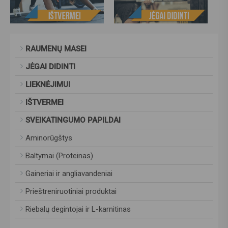
RAUMENŲ MASEI
JĖGAI DIDINTI
LIEKNĖJIMUI
IŠTVERMEI
SVEIKATINGUMO PAPILDAI
Aminorūgštys
Baltymai (Proteinas)
Gaineriai ir angliavandeniai
Prieštreniruotiniai produktai
Riebalų degintojai ir L-karnitinas