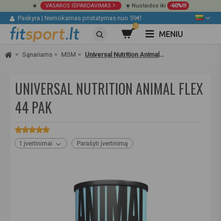
☀️
VASAROS IŠPARDAVIMAS
☀️ Nuolaidos iki
-60%!!!
Paskyra
|
Nemokamas pristatymas nuo 59€!
0
MENIU
Sąnariams
MSM
Universal Nutrition Animal Flex 44 pak
UNIVERSAL NUTRITION ANIMAL FLEX
44 PAK
1 įvertinimai
Parašyti įvertinimą