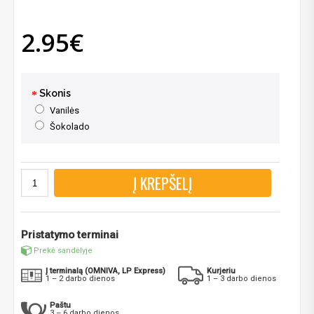
2.95€
Skonis
Vanilės
Šokolado
Į KREPŠELĮ
Pristatymo terminai
Prekė sandėlyje
Į terminalą (OMNIVA, LP Express)
Kurjeriu
1 – 2 darbo dienos
1 – 3 darbo dienos
Paštu
3 – 6 darbo dienos