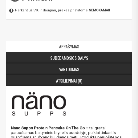
Perkant už 59€ ir daugiau, prekes pristatome
NEMOKAMAI!
APRAŠYMAS
SUDEDAMOSIOS DALYS
VARTOJIMAS
ATSILIEPIMAI (0)
Nano Supps Protein Pancake On The Go​ –
tai greitai
paruošiamas baltyminis blynelis puodelyje, puikiai tinkantis
pusryčiams ar užkandžiui dienos metu. Produktą paruošite vos