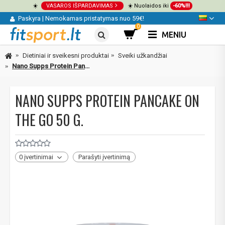
☀️
VASAROS IŠPARDAVIMAS
☀️ Nuolaidos iki
-60%!!!
Paskyra
|
Nemokamas pristatymas nuo 59€!
0
MENIU
Dietiniai ir sveikesni produktai
Sveiki užkandžiai
Nano Supps Protein Pancake On The Go 50 g.
NANO SUPPS PROTEIN PANCAKE ON
THE GO 50 G.
0 įvertinimai
Parašyti įvertinimą