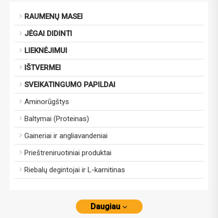
RAUMENŲ MASEI
JĖGAI DIDINTI
LIEKNĖJIMUI
IŠTVERMEI
SVEIKATINGUMO PAPILDAI
Aminorūgštys
Baltymai (Proteinas)
Gaineriai ir angliavandeniai
Prieštreniruotiniai produktai
Riebalų degintojai ir L-karnitinas
Daugiau