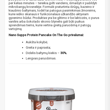
per kelias minutes – tereikia įpilti vandens, išmaišyti ir pašildyti
mikrobangų krosnelėje. Formulė praturtinta išrūgų, kazeino ir
kiaušinio baltymais, todėl tai patogus pasirinkimas žmonėms,
kurie ieško skanaus ir funkcionalaus užkandžio aktyviam
gyvenimo būdui. Produktas yra be glitimo ir be laktozės, o purus
vanilės arba šokolado skonio blynelis gali būti puikus
sprendimas tiems, kurie vertina greitą paruošimą ir patogų
vartojimą.
Nano Supps Protein Pancake On The Go​​ privalumai:
Aukšta kokybė;
Greita ir paprasta;
Didelis baltymų kiekis –
30%
;
Lengvas paruošimas.