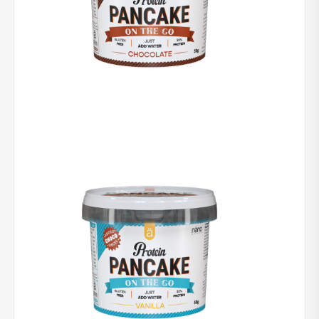
NUOLAIDA TAU!
Gauk
-10%*
nuolaidos kodą
apsipirkimui (daugeliui
prekių) bei nepraleisk kitų geriausių pasiūlymų!
Prenumeruok mūsų naujienlaiškį jau dabar!
* Nuolaida taikoma gamintojams: Amix, Bigman, XXL, Raw powders, Go
powders, Maxxwin, Power system. Akcijinėms prekėms nuolaida netaikoma,
nuolaidos nesumuojamos.