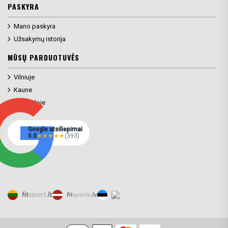
PASKYRA
Mano paskyra
Užsakymų istorija
MŪSŲ PARDUOTUVĖS
Vilniuje
Kaune
Klaipėdoje
Google atsiliepimai
5.0
★
★
★
★
★
(393)