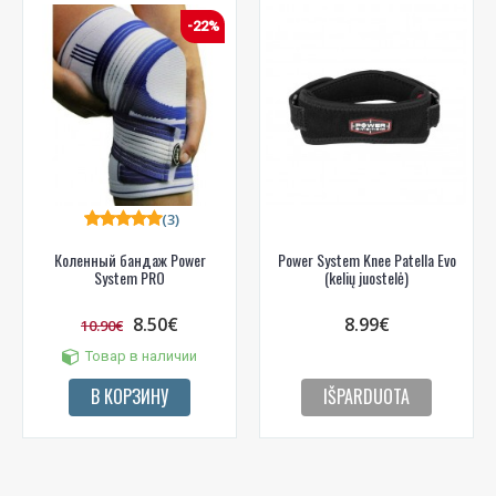
-22%
(3)
Коленный бандаж Power
Power System Knee Patella Evo
System PRO
(kelių juostelė)
8.50€
8.99€
10.90€
Товар в наличии
В КОРЗИНУ
IŠPARDUOTA