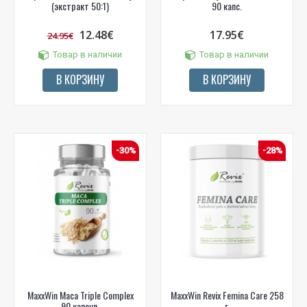
(экстракт 50:1)
90 капс.
12.48€
17.95€
24.95€
Товар в наличии
Товар в наличии
В КОРЗИНУ
В КОРЗИНУ
-30%
-28%
MaxxWin Maca Triple Complex
MaxxWin Revix Femina Care 258
90 капсул.
г.