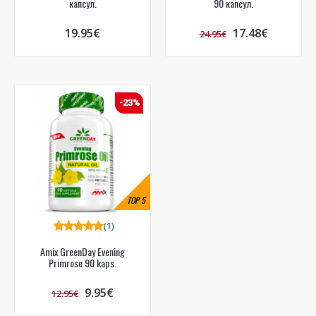
капсул.
90 капсул.
19.95€
17.48€
24.95€
-23%
TOP
5
(1)
Amix GreenDay Evening
Primrose 90 kaps.
9.95€
12.95€