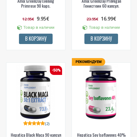
Amix GreenDay Evening
Amix GreenDay ProVegan
Primrose 90 kaps.
Генистеин 60 капсул.
9.95€
16.99€
12.95€
23.95€
Товар в наличии
Товар в наличии
В КОРЗИНУ
В КОРЗИНУ
РЕКОМЕНДУЕМ
-50%
(2)
Hepatica Black Maca 90 капсул
Hepatica Soy Isoflavones 40%