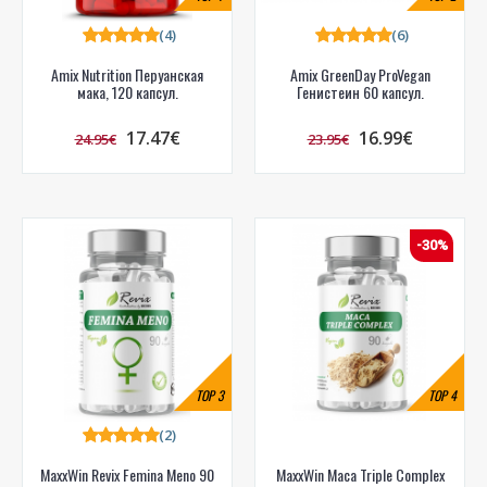
(4)
(6)
Amix Nutrition Перуанская
Amix GreenDay ProVegan
мака, 120 капсул.
Генистеин 60 капсул.
17.47€
16.99€
24.95€
23.95€
-30%
TOP
3
TOP
4
(2)
MaxxWin Revix Femina Meno 90
MaxxWin Maca Triple Complex