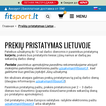
☀️
ЛЕТНЯЯ РАСПРОДАЖА
☀️ Скидки до
-60%!!!
Аккаунт
|
Бесплатная доставка от 59€!
0
MENU
Главная
Prekių pristatymas Lietuvoje
PREKIŲ PRISTATYMAS LIETUVOJE
Pateikus užsakymą iki 12 val darbo dienomis ir pasirinkus pristatymą
kurjeriu
, prekės bus pristatyots tiesiai į jūsų namus ar darbą jau
sekančią darbo dieną!
Pastaba
: pasirinkus apmokėjima pavedimu rekomenduojame atsiųsti
mokėjimo patvirtininą elektroniniu paštu
uzsakymai@fitsport.lt
, kad
galėtume kuo greičiau įvykdyti Jūsų užsakymą.
Itin skubiais atvejais galimas prekių pristatymas tą pačią darbo dieną
(daugiau informacijos
uzsakymai@fitsport.lt
).
Pasirinkus pristatymą paštu, prekės pristatomos per 2 – 3 darbo
dienas nuo išsiuntimo (paprasta išsiunčiame prekes sekančią dieną
po pristatymo apmokėjimo).
Dėl pristatymo į kitas Europos valstybes rašykite elektroniniu paštu
uzsakymai@fitsport.lt
arba skaitykite: