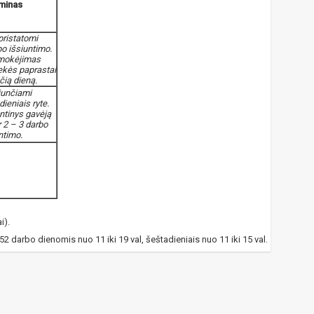
rminas
pristatomi
o išsiuntimo.
mokėjimas
rekės paprastai
čią dieną.
iunčiami
dieniais ryte.
untinys gavėją
r 2 – 3 darbo
ntimo.
i).
 darbo dienomis nuo 11 iki 19 val, šeštadieniais nuo 11 iki 15 val.