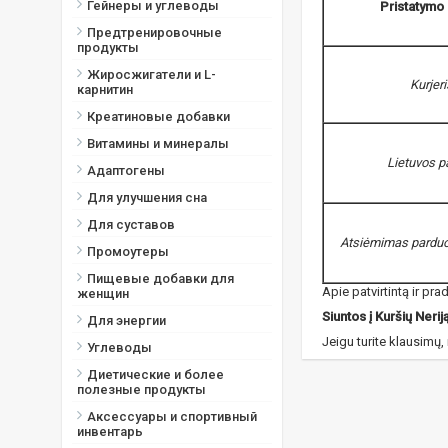
Гейнеры и углеводы
Pristatymo
Предтренировочные
продукты
Жиросжигатели и L-
Kurjeri
карнитин
Креатиновые добавки
Витамины и минералы
Lietuvos p
Адаптогены
Для улучшения сна
Для суставов
Atsiėmimas parduo
Промоутеры
Пищевые добавки для
Apie patvirtintą ir p
женщин
Siuntos į Kuršių Nerij
Для энергии
Jeigu turite klausimų
Углеводы
Диетические и более
полезные продукты
Аксессуары и спортивный
инвентарь