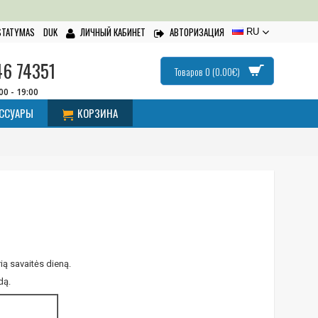
ISTATYMAS
DUK
ЛИЧНЫЙ КАБИНЕТ
АВТОРИЗАЦИЯ
RU
46 74351
Товаров 0 (0.00€)
:00 - 19:00
ЕССУАРЫ
КОРЗИНА
ią savaitės dieną.
dą.