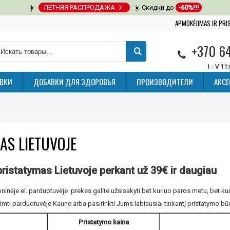
☀️
ЛЕТНЯЯ РАСПРОДАЖА
☀️ Скидки до
-60%!!!
APMOKĖJIMAS IR PR
+370 6
I - V 11
ВКИ
ДОБАВКИ ДЛЯ ЗДОРОВЬЯ
ПРОИЗВОДИТЕЛИ
АКС
AS LIETUVOJE
statymas Lietuvoje perkant už 39€ ir daugiau
roninėje el. parduotuvėje prekes galite užsisakyti bet kuriuo paros metu, bet kur
imti parduotuvėje Kaune arba pasirinkti Jums labiausiai tinkantį pristatymo bū
Pristatymo kaina