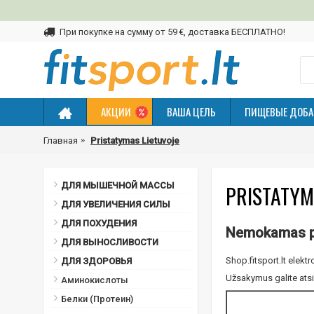
При покупке на сумму от 59 €, доставка БЕСПЛАТНО!
АКЦИИ
ВАША ЦЕЛЬ
ПИЩЕВЫЕ ДОБА
Главная
Pristatymas Lietuvoje
ДЛЯ МЫШЕЧНОЙ МАССЫ
PRISTATYM
ДЛЯ УВЕЛИЧЕНИЯ СИЛЫ
ДЛЯ ПОХУДЕНИЯ
Nemokamas pri
ДЛЯ ВЫНОСЛИВОСТИ
Shop.fitsport.lt elekt
ДЛЯ ЗДОРОВЬЯ
Užsakymus galite atsi
Аминокислоты
Белки (Протеин)