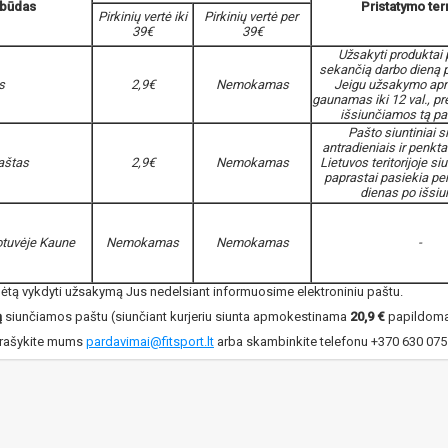
 būdas
Pristatymo te
Pirkinių vertė iki
Pirkinių vertė per
39€
39€
Užsakyti produktai 
sekančią darbo dieną p
s
2,9€
Nemokamas
Jeigu užsakymo ap
gaunamas iki 12 val., p
išsiunčiamos tą pa
Pašto siuntiniai s
antradieniais ir penkta
aštas
2,9€
Nemokamas
Lietuvos teritorijoje si
paprastai pasiekia pe
dienas po išsiu
tuvėje Kaune
Nemokamas
Nemokamas
-
radėtą vykdyti užsakymą Jus nedelsiant informuosime elektroniniu paštu.
ą
siunčiamos paštu (siunčiant kurjeriu siunta apmokestinama
20,9 €
papildoma
, rašykite mums
pardavimai@fitsport.lt
arba skambinkite telefonu +370 630 07552