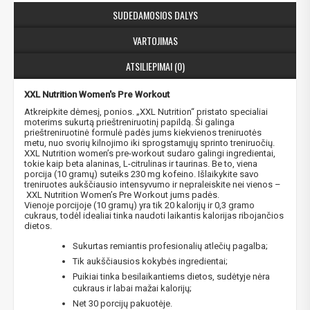
SUDEDAMOSIOS DALYS
VARTOJIMAS
ATSILIEPIMAI (0)
XXL Nutrition Women's Pre Workout
Atkreipkite dėmesį, ponios. „XXL Nutrition“ pristato specialiai
moterims sukurtą prieštreniruotinį papildą. Ši galinga
prieštreniruotinė formulė padės jums kiekvienos treniruotės
metu, nuo svorių kilnojimo iki sprogstamųjų sprinto treniruočių.
XXL Nutrition women’s pre-workout sudaro galingi ingredientai,
tokie kaip beta alaninas, L-citrulinas ir taurinas. Be to, viena
porcija (10 gramų) suteiks 230 mg kofeino. Išlaikykite savo
treniruotes aukščiausio intensyvumo ir nepraleiskite nei vienos –
XXL Nutrition Women’s Pre Workout jums padės.
Vienoje porcijoje (10 gramų) yra tik 20 kalorijų ir 0,3 gramo
cukraus, todėl idealiai tinka naudoti laikantis kalorijas ribojančios
dietos.
Sukurtas remiantis profesionalių atlečių pagalba;
Tik aukščiausios kokybės ingredientai;
Puikiai tinka besilaikantiems dietos, sudėtyje nėra
cukraus ir labai mažai kalorijų;
Net 30 porcijų pakuotėje.