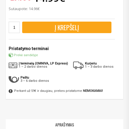
Sutaupote: 14.96€
Į KREPŠELĮ
Pristatymo terminai
Prekė sandėlyje
Į terminalą (OMNIVA, LP Express)
Kurjeriu
1 – 2 darbo dienos
1 – 3 darbo dienos
Paštu
3 – 6 darbo dienos
Perkant už 59€ ir daugiau, prekes pristatome
NEMOKAMAI!
APRAŠYMAS