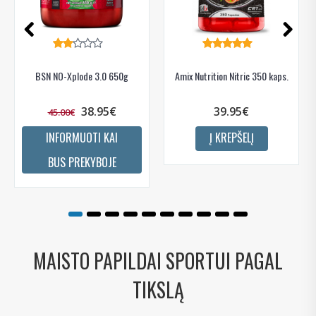
Gauti pasiūlymus ir nuolaidas
Sužinoti, kaip mes apsaugome ir tvarkome Jūsų duomenis galite
perskaitę mūsų privatumo politikos sąlygas.
PRENUMERUOTI
BSN NO-Xplode 3.0 650g
Amix Nutrition Nitric 350 kaps.
38.95€
39.95€
45.00€
INFORMUOTI KAI
Į KREPŠELĮ
BUS PREKYBOJE
MAISTO PAPILDAI SPORTUI PAGAL
TIKSLĄ