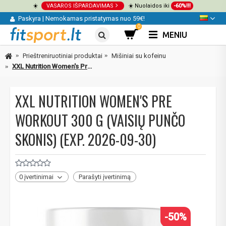
☀️
VASAROS IŠPARDAVIMAS
☀️ Nuolaidos iki
-60%!!!
Paskyra
|
Nemokamas pristatymas nuo 59€!
0
MENIU
Prieštreniruotiniai produktai
Mišiniai su kofeinu
XXL Nutrition Women's Pre Workout 300 g (vaisių punčo skonis)
XXL NUTRITION WOMEN'S PRE
WORKOUT 300 G (VAISIŲ PUNČO
SKONIS) (EXP. 2026-09-30)
0 įvertinimai
Parašyti įvertinimą
-50%