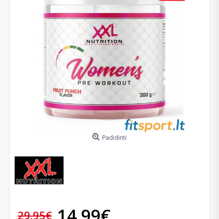
Padidinti
14.99€
29.95€