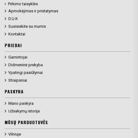
Pirkimo taisyklės
Apmokėjimas ir pristatymas
D.U.K
Susisiekite su mumis
Kontaktai
PRIEDAI
Gamintojai
Didmeninė prekyba
Ypatingi pasiūlymai
Straipsniai
PASKYRA
Mano paskyra
Užsakymų istorija
MŪSŲ PARDUOTUVĖS
Vilniuje