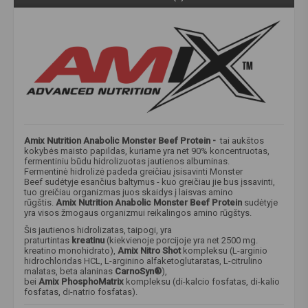
Amix Nutrition Anabolic Monster Beef Protein​ -
tai aukštos
kokybės maisto papildas, kuriame yra net 90% koncentruotas,
fermentiniu būdu hidrolizuotas jautienos albuminas.
Fermentinė hidrolizė padeda greičiau įsisavinti Monster
Beef sudėtyje esančius baltymus - kuo greičiau jie bus įssavinti,
tuo greičiau organizmas juos skaidys į laisvas amino
rūgštis.
Amix Nutrition Anabolic Monster Beef Protein
sudėtyje
yra visos žmogaus organizmui reikalingos amino rūgštys.
Šis jautienos hidrolizatas, taipogi, yra
praturtintas
kreatinu
(kiekvienoje porcijoje yra net 2500 mg.
kreatino monohidrato),
Amix Nitro Shot
kompleksu (L-arginio
hidrochloridas HCL, L-arginino alfaketoglutaratas, L-citrulino
malatas, beta alaninas
CarnoSyn®
),
bei
Amix PhosphoMatrix
kompleksu (di-kalcio fosfatas, di-kalio
fosfatas, di-natrio fosfatas).