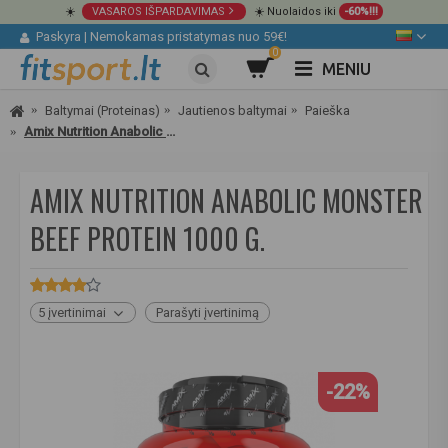
☀️
VASAROS IŠPARDAVIMAS
☀️ Nuolaidos iki
-60%!!!
Paskyra
|
Nemokamas pristatymas nuo 59€!
0
MENIU
Baltymai (Proteinas)
Jautienos baltymai
Paieška
Amix Nutrition Anabolic Monster Beef Protein 1000 g.
AMIX NUTRITION ANABOLIC MONSTER
BEEF PROTEIN 1000 G.
5 įvertinimai
Parašyti įvertinimą
-22%