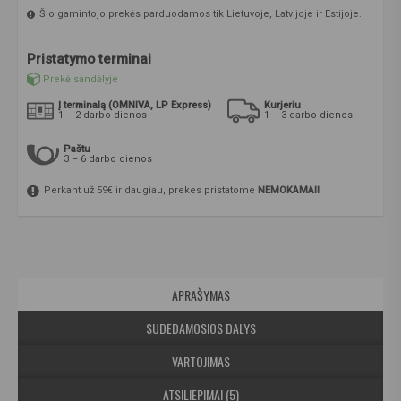
Šio gamintojo prekės parduodamos tik Lietuvoje, Latvijoje ir Estijoje.
Pristatymo terminai
Prekė sandėlyje
Į terminalą (OMNIVA, LP Express)
Kurjeriu
1 – 2 darbo dienos
1 – 3 darbo dienos
Paštu
3 – 6 darbo dienos
Perkant už 59€ ir daugiau, prekes pristatome
NEMOKAMAI!
APRAŠYMAS
SUDEDAMOSIOS DALYS
VARTOJIMAS
ATSILIEPIMAI (5)