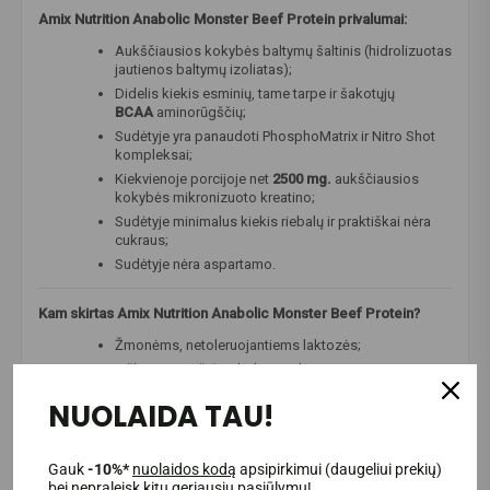
Amix Nutrition Anabolic Monster Beef Protein privalumai:
Aukščiausios kokybės baltymų šaltinis (hidrolizuotas
jautienos baltymų izoliatas);
Didelis kiekis esminių, tame tarpe ir šakotųjų
BCAA
aminorūgščių;
Sudėtyje yra panaudoti PhosphoMatrix ir Nitro Shot
kompleksai;
Kiekvienoje porcijoje net
2500 mg.
aukščiausios
kokybės mikronizuoto kreatino;
Sudėtyje minimalus kiekis riebalų ir praktiškai nėra
cukraus;
Sudėtyje nėra aspartamo.
Kam skirtas Amix Nutrition Anabolic Monster Beef Protein?
Žmonėms, netoleruojantiems laktozės;
Ieškantiems išrūgų baltymų alternatyvos;
Žmonėms, kurie rūpinasi savo sveikata;
NUOLAIDA TAU!
Profesionaliems sportininkams ir mėgėjams;
Žmonėms, ieškantiems aukščiausios kokybės
produktų.
Gauk
-10%*
nuolaidos kodą
apsipirkimui (daugeliui prekių)
bei nepraleisk kitų geriausių pasiūlymų!