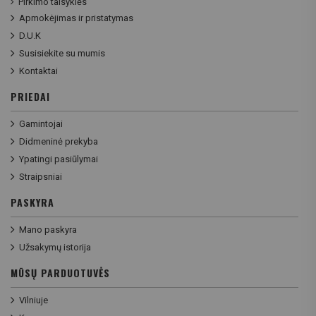
Pirkimo taisyklės
Apmokėjimas ir pristatymas
D.U.K
Susisiekite su mumis
Kontaktai
PRIEDAI
Gamintojai
Didmeninė prekyba
Ypatingi pasiūlymai
Straipsniai
PASKYRA
Mano paskyra
Užsakymų istorija
MŪSŲ PARDUOTUVĖS
Vilniuje