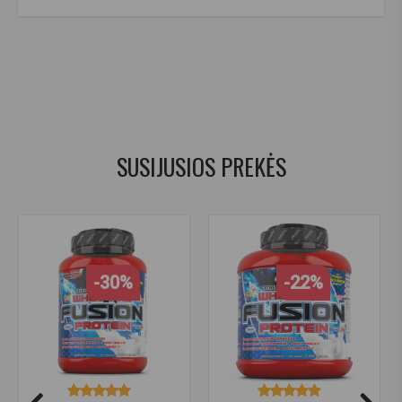
amix anabolic monster beef protein
,
amix beef
,
beef protein
,
proteinas sportuojantiems
,
baltymai
,
atsistatymui
,
kreatinas
,
azoto skatintojai
,
elektrolitai
,
jautiena
,
jautienos baltymai
,
jautienos proteinas
,
beef
,
anabolic
,
proteinas
SUSIJUSIOS PREKĖS
-30%
-22%