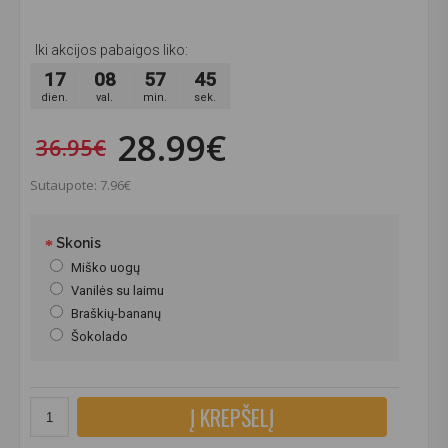
Iki akcijos pabaigos liko:
17
08
57
45
dien.
val.
min.
sek.
28.99€
36.95€
Sutaupote: 7.96€
Skonis
Miško uogų
Vanilės su laimu
Braškių-bananų
Šokolado
Į KREPŠELĮ