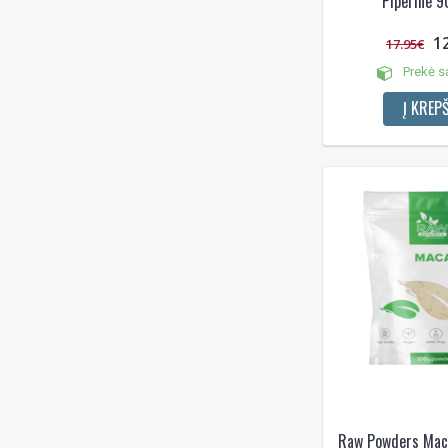
Piperine 9
1
17.95€
Prekė s
Į KREPŠ
Raw Powders Mac