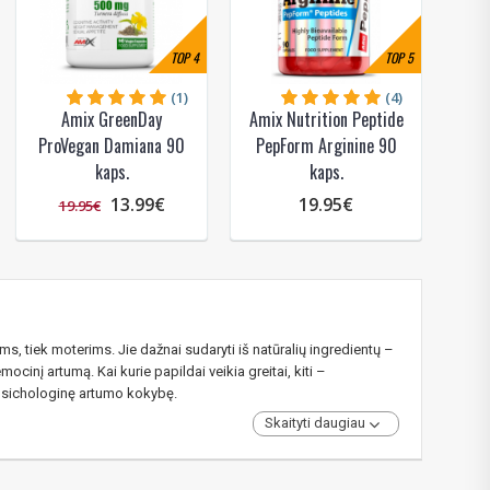
TOP
4
TOP
5
(1)
(4)
Amix GreenDay
Amix Nutrition Peptide
ProVegan Damiana 90
PepForm Arginine 90
kaps.
kaps.
13.99€
19.95€
19.95€
ams, tiek moterims. Jie dažnai sudaryti iš natūralių ingredientų –
ocinį artumą. Kai kurie papildai veikia greitai, kiti –
ek psichologinę artumo kokybę.
Skaityti daugiau