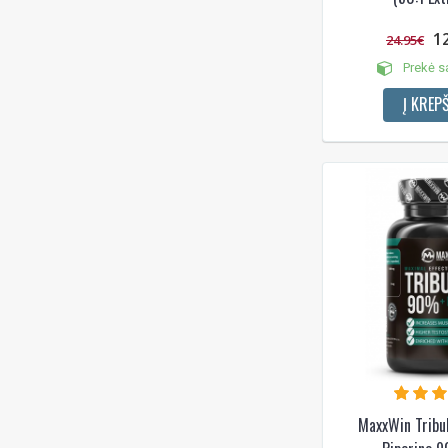
1
24.95€
Prekė s
Į KREPŠ
MaxxWin Trib