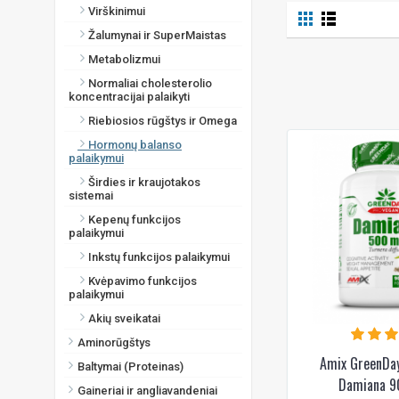
Virškinimui
Žalumynai ir SuperMaistas
Metabolizmui
Normaliai cholesterolio
koncentracijai palaikyti
Riebiosios rūgštys ir Omega
Hormonų balanso
palaikymui
Širdies ir kraujotakos
sistemai
Kepenų funkcijos
palaikymui
Inkstų funkcijos palaikymui
Kvėpavimo funkcijos
palaikymui
Akių sveikatai
Aminorūgštys
Amix GreenDa
Baltymai (Proteinas)
Damiana 9
Gaineriai ir angliavandeniai