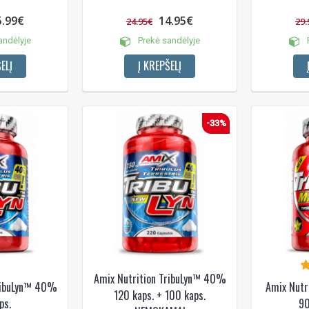
5.99€
14.95€
24.95€
29.
andėlyje
Prekė sandėlyje
P
ELĮ
Į KREPŠELĮ
-33%
Amix Nutrition TribuLyn™ 40%
TribuLyn™ 40%
Amix Nutr
120 kaps. + 100 kaps.
ps.
90