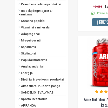
Prieštreniruotiniai produktai
1
19.95€
Riebalų degintojai ir L-
Prekė s
karnitinas
Kreatino papildai
Į KREPŠ
Vitaminai ir mineralai
Adaptogenai
Miegui gerinti
Sąnariams
Skatintojai
Papildai moterims
Angliavandeniai
Energijai
Dietiniai ir sveikesni produktai
Aksesuarai ir Sporto įranga
SANDĖLIO IŠVALYMAS
Amix Nutrition 
Sporto inventorius
kaps
APRANGA