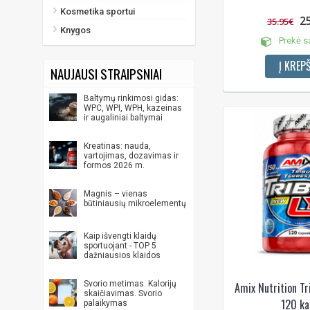
Kosmetika sportui
2
35.95€
Knygos
Prekė s
Į KREPŠ
NAUJAUSI STRAIPSNIAI
Baltymų rinkimosi gidas:
WPC, WPI, WPH, kazeinas
ir augaliniai baltymai
Kreatinas: nauda,
vartojimas, dozavimas ir
formos 2026 m.
Magnis – vienas
būtiniausių mikroelementų
Kaip išvengti klaidų
sportuojant - TOP 5
dažniausios klaidos
Svorio metimas. Kalorijų
Amix Nutrition 
skaičiavimas. Svorio
120 ka
palaikymas