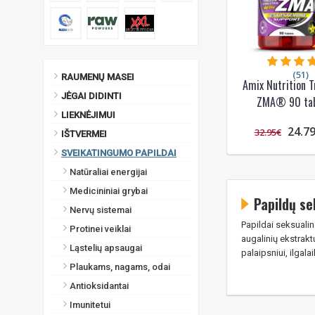
(51)
RAUMENŲ MASEI
Amix Nutrition T
JĖGAI DIDINTI
ZMA® 90 tab
LIEKNĖJIMUI
24.7
32.95€
IŠTVERMEI
SVEIKATINGUMO PAPILDAI
Natūraliai energijai
Medicininiai grybai
Papildų se
Nervų sistemai
Papildai seksualin
Protinei veiklai
augalinių ekstraktų
Ląstelių apsaugai
palaipsniui, ilgal
Plaukams, nagams, odai
Antioksidantai
Imunitetui