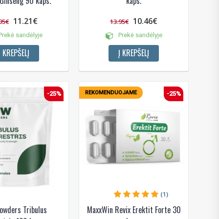
Ginseng 90 kaps.
kaps.
11.21€
10.46€
95€
13.95€
rekė sandėlyje
Prekė sandėlyje
Į KREPŠELĮ
Į KREPŠELĮ
REKOMENDUOJAME
-25%
-25%
(1)
owders Tribulus
MaxxWin Revix Erektit Forte 30