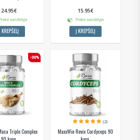
24.95€
15.95€
rekė sandėlyje
Prekė sandėlyje
Į KREPŠELĮ
Į KREPŠELĮ
-30%
(2)
aca Triple Complex
MaxxWin Revix Cordyceps 90
90 kaps.
kaps.