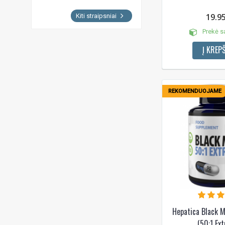
19.9
Kiti straipsniai
Prekė s
Į KREPŠ
REKOMENDUOJAME
Hepatica Black M
(50:1 Ext