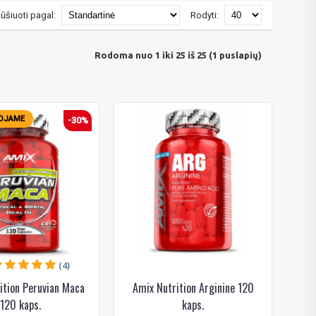
ūšiuoti pagal:
Rodyti:
Rodoma nuo 1 iki 25 iš 25 (1 puslapių)
OJAME
-30%
(4)
ition Peruvian Maca
Amix Nutrition Arginine 120
120 kaps.
kaps.