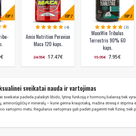
TOP
1
TOP
2
TOP
3
(4)
(3)
MaxxWin Tribulus
ribu-
Amix Nutrition Peruvian
Terrestris 90% 60
.
Maca 120 kaps.
kaps.
9€
17.47€
7.95€
24.95€
15.95€
ksualinei sveikatai nauda ir vartojimas
ei sveikatai padeda palaikyti libido, lytinę funkciją ir hormonų balansą tiek vyr
, aminorūgščių ir mineralų – kurie gerina kraujotaką, mažina stresą ir stiprina em
aikio vartojimo metu. Reguliarus vartojimas gali padėti pagerinti tiek fizinę, ti