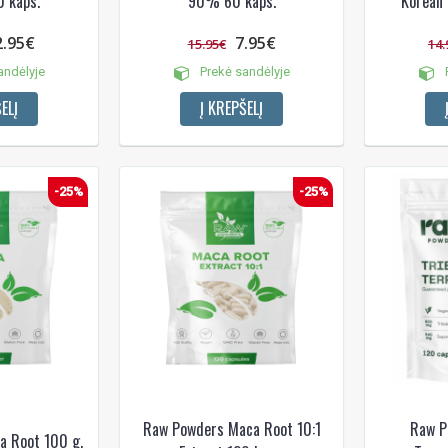
0 kaps.
90% 60 kaps.
Korean 
2.95€
7.95€
15.95€
14.
andėlyje
Prekė sandėlyje
P
ELĮ
Į KREPŠELĮ
-25%
-25%
Raw Powders Maca Root 10:1
Raw P
a Root 100 g.