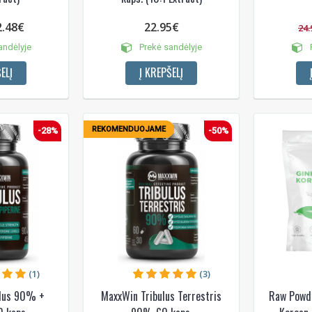
2.48€
22.95€
24.
andėlyje
Prekė sandėlyje
P
ELĮ
Į KREPŠELĮ
REKOMENDUOJAME
-28%
-50%
(1)
(3)
ulus 90% +
MaxxWin Tribulus Terrestris
Raw Powde