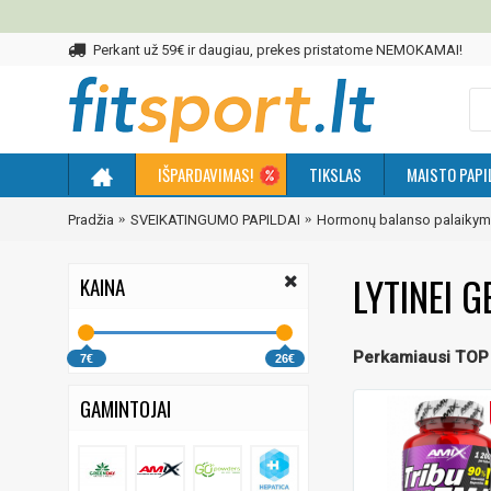
Perkant už 59€ ir daugiau, prekes pristatome NEMOKAMAI!
IŠPARDAVIMAS!
TIKSLAS
MAISTO PAPI
Pradžia
SVEIKATINGUMO PAPILDAI
Hormonų balanso palaikym
LYTINEI G
KAINA
Perkamiausi TOP
7€
26€
GAMINTOJAI