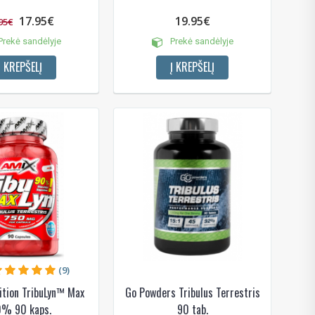
17.95€
19.95€
95€
rekė sandėlyje
Prekė sandėlyje
Į KREPŠELĮ
Į KREPŠELĮ
(9)
ition TribuLyn™ Max
Go Powders Tribulus Terrestris
% 90 kaps.
90 tab.