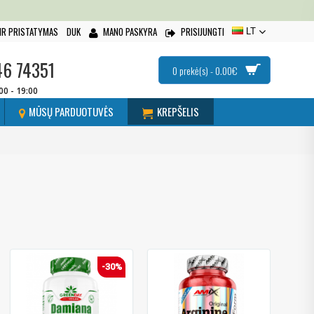
IR PRISTATYMAS
DUK
MANO PASKYRA
PRISIJUNGTI
LT
46 74351
0 prekė(s) - 0.00€
:00 - 19:00
MŪSŲ PARDUOTUVĖS
KREPŠELIS
-30%