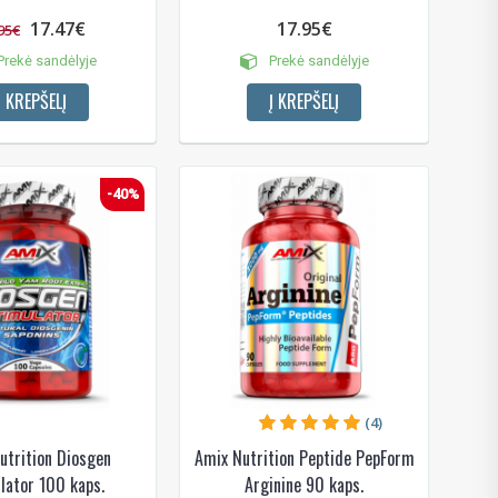
17.47€
17.95€
95€
rekė sandėlyje
Prekė sandėlyje
Į KREPŠELĮ
Į KREPŠELĮ
-40%
(4)
utrition Diosgen
Amix Nutrition Peptide PepForm
lator 100 kaps.
Arginine 90 kaps.