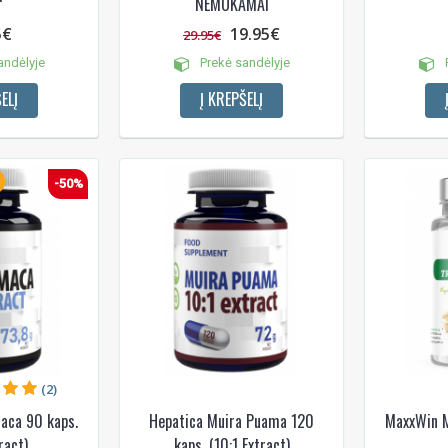
NEMOKAMAI
5€
19.95€
29.95€
andėlyje
Prekė sandėlyje
P
ELĮ
Į KREPŠELĮ
-50%
(2)
aca 90 kaps.
Hepatica Muira Puama 120
MaxxWin M
ract)
kaps. (10:1 Extract)