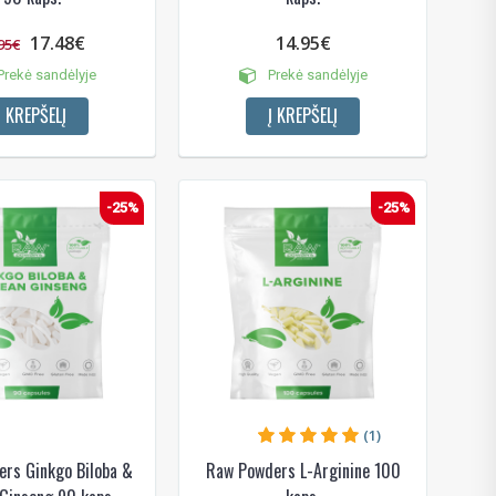
17.48€
14.95€
95€
rekė sandėlyje
Prekė sandėlyje
Į KREPŠELĮ
Į KREPŠELĮ
-25%
-25%
(1)
rs Ginkgo Biloba &
Raw Powders L-Arginine 100