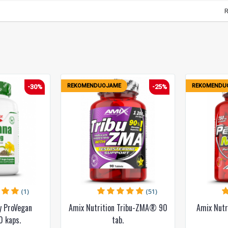
R
REKOMENDUOJAME
REKOMENDU
-30%
-25%
(1)
(51)
y ProVegan
Amix Nutrition Tribu-ZMA® 90
Amix Nutr
0 kaps.
tab.