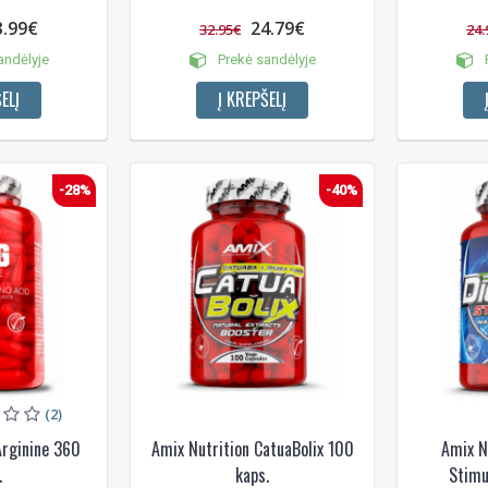
3.99€
24.79€
32.95€
24.
andėlyje
Prekė sandėlyje
P
ELĮ
Į KREPŠELĮ
-28%
-40%
(2)
Arginine 360
Amix Nutrition CatuaBolix 100
Amix N
.
kaps.
Stimu