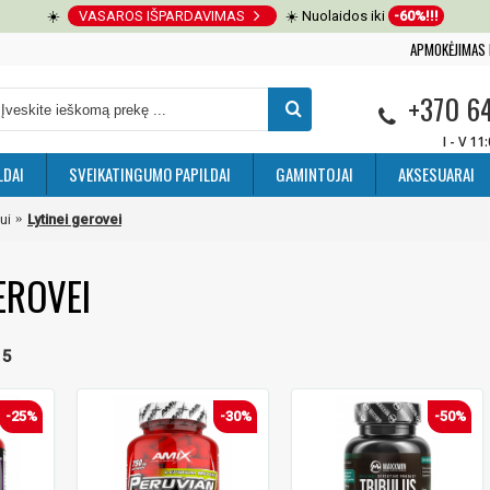
☀️
VASAROS IŠPARDAVIMAS
☀️ Nuolaidos iki
-60%!!!
APMOKĖJIMAS 
+370 6
I - V 11
LDAI
SVEIKATINGUMO PAPILDAI
GAMINTOJAI
AKSESUARAI
ui
Lytinei gerovei
EROVEI
 5
-25%
-30%
-50%