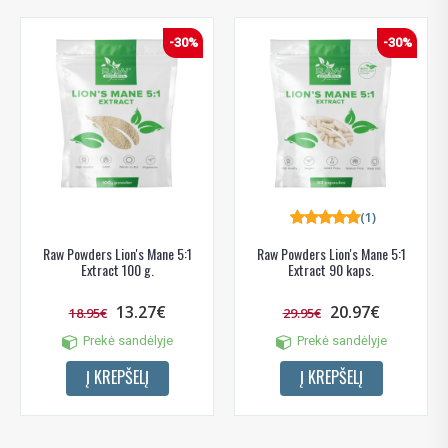
-30%
-30%
(1)
Raw Powders Lion's Mane 5:1
Raw Powders Lion's Mane 5:1
Extract 100 g.
Extract 90 kaps.
13.27€
20.97€
18.95€
29.95€
Prekė sandėlyje
Prekė sandėlyje
Į KREPŠELĮ
Į KREPŠELĮ