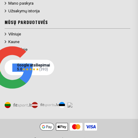
Mano paskyra
Užsakymų istorija
MŪSŲ PARDUOTUVĖS
Vilniuje
Kaune
Klaipėdoje
Google atsiliepimai
5.0
★
★
★
★
★
(393)
Prekių filtras