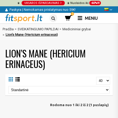
☀️
VASAROS IŠPARDAVIMAS
☀️ Nuolaidos iki
-60%!!!
Paskyra
|
Nemokamas pristatymas nuo 59€!
0
MENIU
Pradžia
SVEIKATINGUMO PAPILDAI
Medicininiai grybai
Lion’s Mane (Hericium erinaceus)
LION’S MANE (HERICIUM
ERINACEUS)
Rodoma nuo 1 iki 2 iš 2 (1 puslapių)