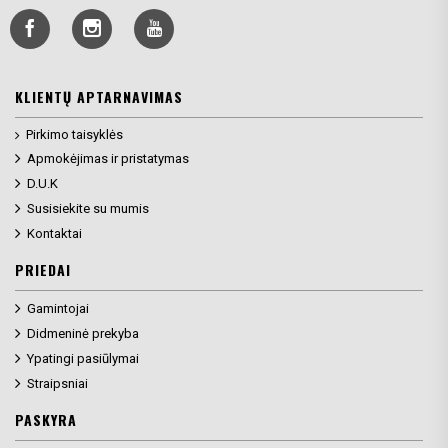
KLIENTŲ APTARNAVIMAS
Pirkimo taisyklės
Apmokėjimas ir pristatymas
D.U.K
Susisiekite su mumis
Kontaktai
PRIEDAI
Gamintojai
Didmeninė prekyba
Ypatingi pasiūlymai
Straipsniai
PASKYRA