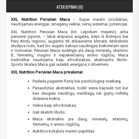
ATSILIEPIMAI (0)
XXL Nutrition Peruvian Maca
– Super maisto produktas,
naudojamas energijai, smegenų veiklai, nervų sistemai, potencijai.
XXL Nutrition Peruvian Maca (lot. Lepidium meyenii), arba
peruvinė pipirnė, – labai atsparus augalas, kilęs iš Bolivijos bei
Peru Andų regiono, augantis tik atšiauriame klimate. Mokslinės
studijos rodo, kad šio augalo šaknys naudingas kiekvienam vyrui
ir motoeriai.
Peruvian Maca sudėtyje yra
daug mineralų, vitamino
B, fermentų, magnio ir nepakeičiamų amino rūgščių. Maca
tradiciškai naudojama kaip afrodiziakas, skatinantis libido.
Sporto tikslais Maca gali suteikti energijos ir ištvermės.
XXL Nutrition Peruvian Maca privalumai:
Padeda pagerinti fizinę bei psichologinę sveikatą;
Panaudotas ekstraktas, todėl viena kapsulė turi kur
kas daugiau naudingų medžiagų nei grynų miltelių
didesnis kiekis;
Veikia kaip afrodiziakas;
Gali skatinti libido;
Maca ekstrakte yra daug mineralų, vitaminų,
fermentų, ir amino rūgščių;
Aukštos kokybės maisto papildas.