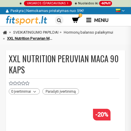
☀️
VASAROS IŠPARDAVIMAS
☀️ Nuolaidos iki
-60%!!!
Paskyra
|
Nemokamas pristatymas nuo 59€!
0
MENIU
SVEIKATINGUMO PAPILDAI
Hormonų balanso palaikymui
XXL Nutrition Peruvian Maca 90 kaps
XXL NUTRITION PERUVIAN MACA 90
KAPS
0 įvertinimai
Parašyti įvertinimą
-20%