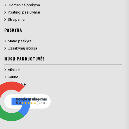
Didmeninė prekyba
Ypatingi pasiūlymai
Straipsniai
PASKYRA
Mano paskyra
Užsakymų istorija
MŪSŲ PARDUOTUVĖS
Vilniuje
Kaune
Klaipėdoje
Google atsiliepimai
5.0
★
★
★
★
★
(393)