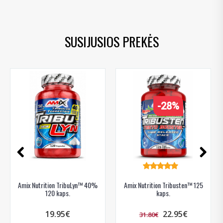
papildai vyrams
,
vitminai vyrams
,
augaliniai papildai ir ekstraktai
SUSIJUSIOS PREKĖS
-28%
Amix Nutrition TribuLyn™ 40%
Amix Nutrition Tribusten™ 125
120 kaps.
kaps.
19.95€
22.95€
31.80€