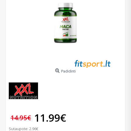
Padidinti
11.99€
14.95€
Sutaupote: 2.96€