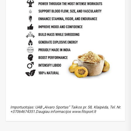
Importuotojas: UAB „Aivaro Sportas“ Taikos pr. 58, Klaipėda, Tel. Nr.
+37064674351.Daugiau informacijos www.fitsport.lt
xxl nutrition peruvian maca
,
testosterono skatintojai
,
libido
,