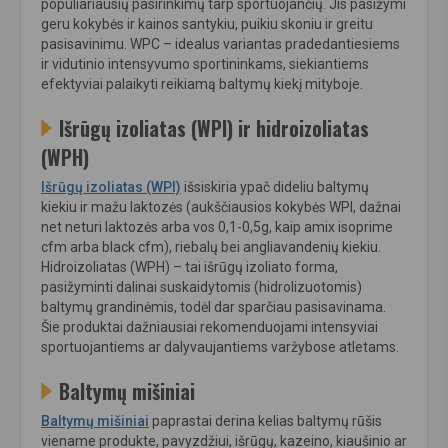
populiariausių pasirinkimų tarp sportuojančių. Jis pasižymi
geru kokybės ir kainos santykiu, puikiu skoniu ir greitu
pasisavinimu. WPC – idealus variantas pradedantiesiems
ir vidutinio intensyvumo sportininkams, siekiantiems
efektyviai palaikyti reikiamą baltymų kiekį mityboje.
Išrūgų izoliatas (WPI) ir hidroizoliatas
(WPH)
Išrūgų izoliatas (WPI)
išsiskiria ypač dideliu baltymų
kiekiu ir mažu laktozės (aukščiausios kokybės WPI, dažnai
net neturi laktozės arba vos 0,1-0,5g, kaip amix isoprime
cfm arba black cfm), riebalų bei angliavandenių kiekiu.
Hidroizoliatas (WPH) – tai išrūgų izoliato forma,
pasižyminti dalinai suskaidytomis (hidrolizuotomis)
baltymų grandinėmis, todėl dar sparčiau pasisavinama.
Šie produktai dažniausiai rekomenduojami intensyviai
sportuojantiems ar dalyvaujantiems varžybose atletams.
Baltymų mišiniai
Baltymų mišiniai
paprastai derina kelias baltymų rūšis
viename produkte, pavyzdžiui, išrūgų, kazeino, kiaušinio ar