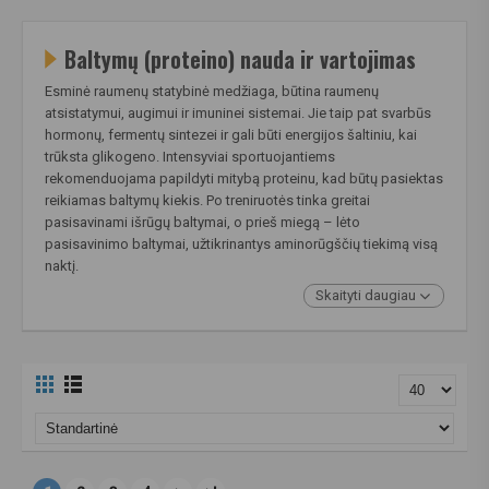
Baltymų (proteino) nauda ir vartojimas
Esminė raumenų statybinė medžiaga, būtina raumenų
atsistatymui, augimui ir imuninei sistemai. Jie taip pat svarbūs
hormonų, fermentų sintezei ir gali būti energijos šaltiniu, kai
trūksta glikogeno. Intensyviai sportuojantiems
rekomenduojama papildyti mitybą proteinu, kad būtų pasiektas
reikiamas baltymų kiekis. Po treniruotės tinka greitai
pasisavinami išrūgų baltymai, o prieš miegą – lėto
pasisavinimo baltymai, užtikrinantys aminorūgščių tiekimą visą
naktį.
Skaityti daugiau