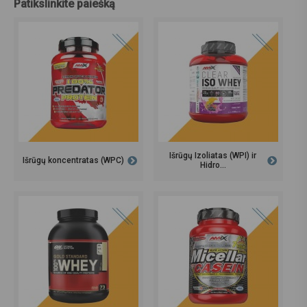
Patikslinkite paiešką
Išrūgų Izoliatas (WPI) ir
Išrūgų koncentratas (WPC)
Hidro...