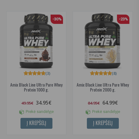
-30%
-23%
(3)
(8)
Amix Black Line Ultra Pure Whey
Amix Black Line Ultra Pure Whey
Protein 1000 g.
Protein 2000 g.
34.95€
64.99€
49.95€
84.95€
Prekė sandėlyje
Prekė sandėlyje
Į KREPŠELĮ
Į KREPŠELĮ