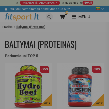
☀️
VASAROS IŠPARDAVIMAS
☀️ Nuolaidos iki
-60%!!!
Paskyra
|
Nemokamas pristatymas nuo 59€!
0
MENIU
Pradžia
Baltymai (Proteinas)
BALTYMAI (PROTEINAS)
Perkamiausi TOP 5
-25%
-30%
TOP
1
TOP
2