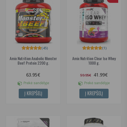
(45)
(1)
Amix Nutrition Anabolic Monster
Amix Nutrition Clear Iso Whey
Beef Protein 2200 g.
1000 g.
63.95€
41.99€
59.95€
Prekė sandėlyje
Prekė sandėlyje
Į KREPŠELĮ
Į KREPŠELĮ