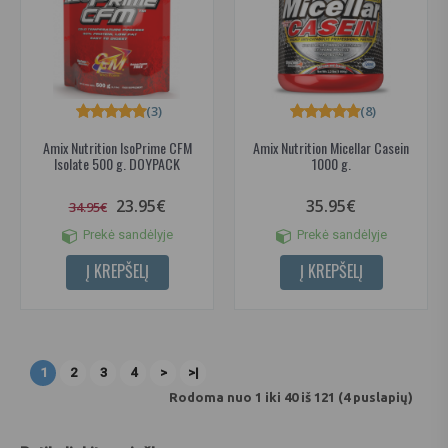
(3)
(8)
Amix Nutrition IsoPrime CFM
Amix Nutrition Micellar Casein
Isolate 500 g. DOYPACK
1000 g.
23.95€
35.95€
34.95€
Prekė sandėlyje
Prekė sandėlyje
Į KREPŠELĮ
Į KREPŠELĮ
1
2
3
4
>
>|
Rodoma nuo 1 iki 40 iš 121 (4 puslapių)