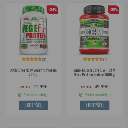
-24%
-29%
(3)
(4)
Amix GreenDay Vegefiit Protein
Amix MuscleCore DW - CFM
720 g.
Nitro Protein Isolate 1000 g.
21.99€
49.99€
28.95€
69.95€
Prekė sandėlyje
Prekė sandėlyje
Į KREPŠELĮ
Į KREPŠELĮ