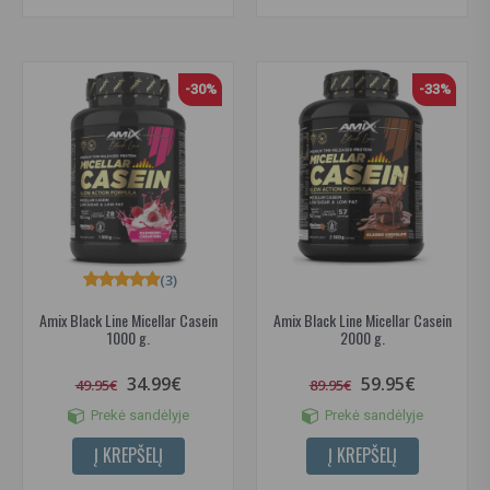
-30%
-33%
(3)
Amix Black Line Micellar Casein
Amix Black Line Micellar Casein
1000 g.
2000 g.
34.99€
59.95€
49.95€
89.95€
Prekė sandėlyje
Prekė sandėlyje
Į KREPŠELĮ
Į KREPŠELĮ