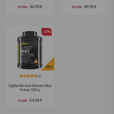
44.95€
69.95€
59.95€
89.95€
-27%
TOP
5
(8)
BigMan Nutrition Ultimate Whey
Protein 2000 g
54.95€
74.95€