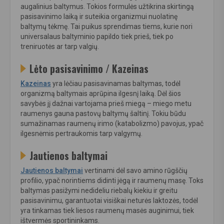
augalinius baltymus. Tokios formulės užtikrina skirtingą
pasisavinimo laiką ir suteikia organizmui nuolatinę
baltymų tėkmę. Tai puikus sprendimas tiems, kurie nori
universalaus baltyminio papildo tiek prieš, tiek po
treniruotės ar tarp valgių.
Lėto pasisavinimo / Kazeinas
Kazeinas
yra lėčiau pasisavinamas baltymas, todėl
organizmą baltymais aprūpina ilgesnį laiką. Dėl šios
savybės jį dažnai vartojama prieš miegą – miego metu
raumenys gauna pastovų baltymų šaltinį. Tokiu būdu
sumažinamas raumenų irimo (katabolizmo) pavojus, ypač
ilgesnėmis pertraukomis tarp valgymų.
Jautienos baltymai
Jautienos baltymai
vertinami dėl savo amino rūgščių
profilio, ypač norintiems didinti jėgą ir raumenų masę. Toks
baltymas pasižymi nedideliu riebalų kiekiu ir greitu
pasisavinimu, garantuotai visiškai neturės laktozės, todėl
yra tinkamas tiek liesos raumenų masės auginimui, tiek
ištvermės sportininkams.