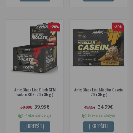
-20%
-30%
Amix Black Line Black CFM
Amix Black Line Micellar Casein
Isolate BOX (20 x 35 g.)
(20 x 35 g.)
39.95€
34.99€
50.00€
49.95€
Prekė sandėlyje
Prekė sandėlyje
Į KREPŠELĮ
Į KREPŠELĮ