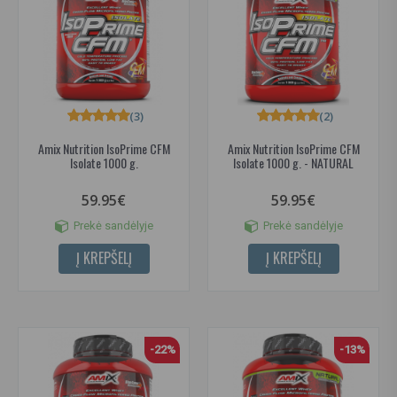
(3)
(2)
Amix Nutrition IsoPrime CFM
Amix Nutrition IsoPrime CFM
Isolate 1000 g.
Isolate 1000 g. - NATURAL
59.95€
59.95€
Prekė sandėlyje
Prekė sandėlyje
Į KREPŠELĮ
Į KREPŠELĮ
-22%
-13%