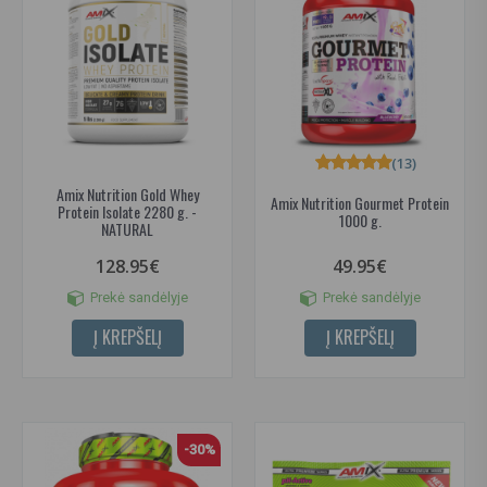
(13)
Amix Nutrition Gold Whey
Amix Nutrition Gourmet Protein
Protein Isolate 2280 g. -
1000 g.
NATURAL
128.95€
49.95€
Prekė sandėlyje
Prekė sandėlyje
Į KREPŠELĮ
Į KREPŠELĮ
-30%