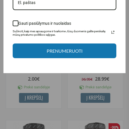
-22%
Gauti pasiūlymus ir nuolaidas
Sužinoti, kaip mes apsaugome ir tvarkome Jūsų duomenis galite perskaitę
mūsų privatumo politikos sąlygas.
PRENUMERUOTI
(5)
Amix Nutrition 100% Predator
Amix Nutrition Anabolic Monster
Protein 30 g.
Beef Protein 1000 g.
2.00€
28.99€
36.95€
Prekė sandėlyje
Prekė sandėlyje
Į KREPŠELĮ
Į KREPŠELĮ
-30%