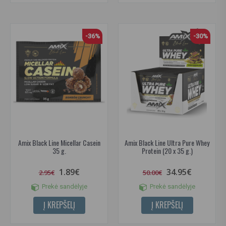
-36%
-30%
Amix Black Line Micellar Casein
Amix Black Line Ultra Pure Whey
35 g.
Protein (20 x 35 g.)
1.89€
34.95€
2.95€
50.00€
Prekė sandėlyje
Prekė sandėlyje
Į KREPŠELĮ
Į KREPŠELĮ