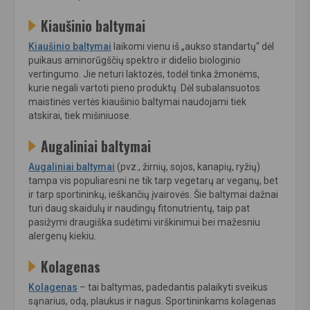
Kiaušinio baltymai
Kiaušinio baltymai
laikomi vienu iš „aukso standartų“ dėl
puikaus aminorūgščių spektro ir didelio biologinio
vertingumo. Jie neturi laktozės, todėl tinka žmonėms,
kurie negali vartoti pieno produktų. Dėl subalansuotos
maistinės vertės kiaušinio baltymai naudojami tiek
atskirai, tiek mišiniuose.
Augaliniai baltymai
Augaliniai baltymai
(pvz., žirnių, sojos, kanapių, ryžių)
tampa vis populiaresni ne tik tarp vegetarų ar veganų, bet
ir tarp sportininkų, ieškančių įvairovės. Šie baltymai dažnai
turi daug skaidulų ir naudingų fitonutrientų, taip pat
pasižymi draugiška sudėtimi virškinimui bei mažesniu
alergenų kiekiu.
Kolagenas
Kolagenas
– tai baltymas, padedantis palaikyti sveikus
sąnarius, odą, plaukus ir nagus. Sportininkams kolagenas