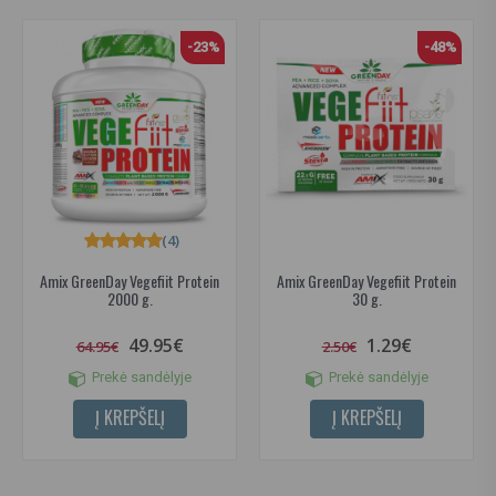
-23%
-48%
(4)
Amix GreenDay Vegefiit Protein
Amix GreenDay Vegefiit Protein
2000 g.
30 g.
49.95€
1.29€
64.95€
2.50€
Prekė sandėlyje
Prekė sandėlyje
Į KREPŠELĮ
Į KREPŠELĮ