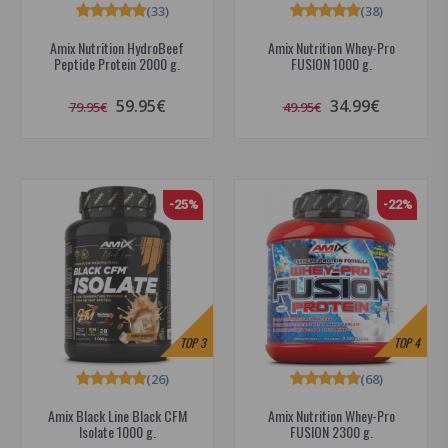
(33)
(38)
Amix Nutrition HydroBeef
Amix Nutrition Whey-Pro
Peptide Protein 2000 g.
FUSION 1000 g.
59.95€
34.99€
79.95€
49.95€
-25%
-22%
TOP
3
TOP
4
(26)
(68)
Amix Black Line Black CFM
Amix Nutrition Whey-Pro
Isolate 1000 g.
FUSION 2300 g.