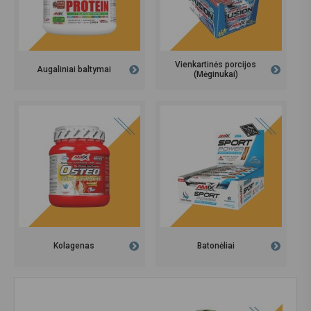
Vienkartinės porcijos
Augaliniai baltymai
(Mėginukai)
Kolagenas
Batonėliai