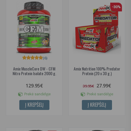
-30%
(6)
Amix MuscleCore DW - CFM
Amix Nutrition 100% Predator
Nitro Protein Isolate 2000 g.
Protein (20 x 30 g.)
129.95€
27.99€
39.95€
Prekė sandėlyje
Prekė sandėlyje
Į KREPŠELĮ
Į KREPŠELĮ