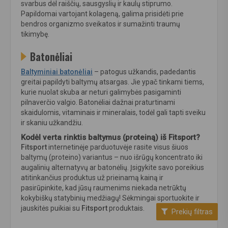
svarbus dėl raiščių, sausgyslių ir kaulų stiprumo.
Papildomai vartojant kolageną, galima prisidėti prie
bendros organizmo sveikatos ir sumažinti traumų
tikimybę.
Batonėliai
Baltyminiai batonėliai
– patogus užkandis, padedantis
greitai papildyti baltymų atsargas. Jie ypač tinkami tiems,
kurie nuolat skuba ar neturi galimybės pasigaminti
pilnaverčio valgio. Batonėliai dažnai praturtinami
skaidulomis, vitaminais ir mineralais, todėl gali tapti sveiku
ir skaniu užkandžiu.
Kodėl verta rinktis baltymus (proteiną) iš Fitsport?
Fitsport
internetinėje parduotuvėje rasite visus šiuos
baltymų (proteino) variantus – nuo išrūgų koncentrato iki
augalinių alternatyvų ar batonėlių. Įsigykite savo poreikius
atitinkančius produktus už prieinamą kainą ir
pasirūpinkite, kad jūsų raumenims niekada netrūktų
kokybiškų statybinių medžiagų! Sėkmingai sportuokite ir
jauskitės puikiai su
Fitsport
produktais.
Prekių filtras