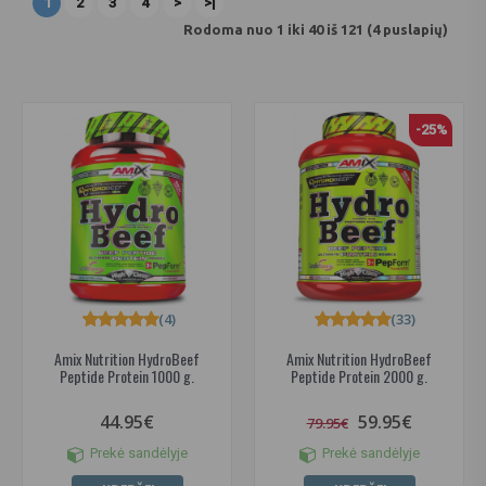
1
2
3
4
>
>|
Rodoma nuo 1 iki 40 iš 121 (4 puslapių)
-25%
(4)
(33)
Amix Nutrition HydroBeef
Amix Nutrition HydroBeef
Peptide Protein 1000 g.
Peptide Protein 2000 g.
44.95€
59.95€
79.95€
Prekė sandėlyje
Prekė sandėlyje