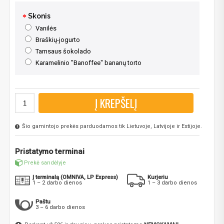
Skonis
Vanilės
Braškių-jogurto
Tamsaus šokolado
Karamelinio "Banoffee" bananų torto
Į KREPŠELĮ
Šio gamintojo prekės parduodamos tik Lietuvoje, Latvijoje ir Estijoje.
Pristatymo terminai
Prekė sandėlyje
Į terminalą (OMNIVA, LP Express)
Kurjeriu
1 – 2 darbo dienos
1 – 3 darbo dienos
Paštu
3 – 6 darbo dienos