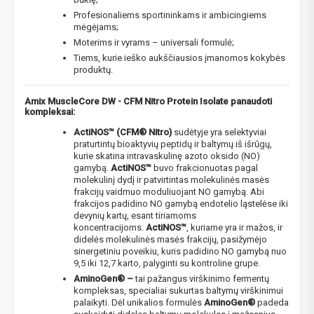
Profesionaliems sportininkams ir ambicingiems
mėgėjams;
Moterims ir vyrams – universali formulė;
Tiems, kurie ieško aukščiausios įmanomos kokybės
produktų.
Amix MuscleCore DW - CFM Nitro Protein Isolate panaudoti
kompleksai:
ActiNOS
™
(CFM® Nitro)
sudėtyje yra selektyviai
praturtintų bioaktyvių peptidų ir baltymų iš išrūgų,
kurie skatina intravaskulinę azoto oksido (NO)
gamybą.
ActiNOS
™
buvo frakcionuotas pagal
molekulinį dydį ir patvirtintas molekulinės masės
frakcijų vaidmuo moduliuojant NO gamybą. Abi
frakcijos padidino NO gamybą endotelio ląstelėse iki
devynių kartų, esant tiriamoms
koncentracijoms.
ActiNOS
™
, kuriame yra ir mažos, ir
didelės molekulinės masės frakcijų, pasižymėjo
sinergetiniu poveikiu, kuris padidino NO gamybą nuo
9,5 iki 12,7 karto, palyginti su kontroline grupe.
AminoGen® –
tai pažangus virškinimo fermentų
kompleksas, specialiai sukurtas baltymų virškinimui
palaikyti. Dėl unikalios formulės
AminoGen®
padeda