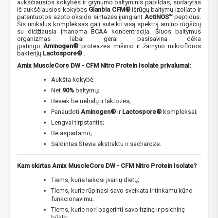
aukščiausios kokybės ir grynumo baltyminis papildas, sudarytas
iš aukščiausios kokybės
Glanbia CFM®
išrūgų baltymų izoliato ir
patentuotos azoto oksido sintazės įjungiant
ActiNOS™
peptidus.
Šis unikalus kompleksas gali suteikti visą spektrą amino rūgščių
su didžiausia įmanoma BCAA koncentracija. Šiuos baltymus
organizmas labai gerai pasisavina dėka
įpatingo
Aminogen®
proteazės mišinio ir žarnyno mikrofloros
bakterijų
Lactospore®
.
Amix MuscleCore DW - CFM Nitro Protein Isolate​
privalumai:
Aukšta kokybė;
Net
90%
baltymų;
Beveik be riebalų ir laktozės;
Panaudoti
Aminogen®
ir
Lactospore®
kompleksai;
Lengvai tirpstantis;
Be aspartamo;
Saldintas Stevia ekstraktu ir sacharoze.
Kam skirtas
Amix MuscleCore DW - CFM Nitro Protein Isolate?
Tiems, kurie laikosi įvairių dietų;
Tiems, kurie rūpinasi savo sveikata ir tinkamu kūno
funkcionavimu;
Tiems, kurie nori pagerinti savo fizinę ir psichinę
būklę;