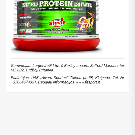
PRENUMERUOTI
Gamintojas: LargeLife® Ltd., 6 Bexley square, Salford Manchester,
M3 6BZ, Didžioji Britanija.
Platintojas: UAB „Aivaro Sportas“ Taikos pr. 58, Klaipėda, Tel. Nr.
+37064674351. Daugiau informacijos www.fitsport.lt
baltymai
,
proteinas
,
izoliatas
,
whey isolate
,
amix proteinas
,
nitro protein
,
cfm proteinas
,
musclecore
,
raumenų atsistatymas
,
aukštos kokybės baltymai
,
protein powder
,
amix protein
,
recovery
,
protein supplement
,
CFM