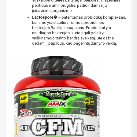
suskaidyti dideles baltymų molekules į mažesnius
peptidus ir aminorūgštis, padidindamas jų
įsisavinimą organizme.
Lactospore® –
patentuotas probiotikų kompleksas,
kuriame yra stabilios formos probiotinės
NUOLAIDA TAU!
bakterijos Bacillus coagulans. Probiotikai yra
naudingos bakterijos, kurios gali palaikyti
virškinamojo trakto bendrą sveikatą. Jie dažnai
dedami į papildus, kad pagerintų žarnyno veiklą.
Gauk
-10%*
nuolaidos kodą
apsipirkimui (daugeliui
prekių) bei nepraleisk kitų geriausių pasiūlymų!
Prenumeruok mūsų naujienlaiškį jau dabar!
* Nuolaida taikoma gamintojams: Amix, Bigman, XXL, Raw powders, Go
powders, Maxxwin, Power system. Akcijinėms prekėms nuolaida netaikoma,
nuolaidos nesumuojamos.
Gauti pasiūlymus ir nuolaidas
Sužinoti, kaip mes apsaugome ir tvarkome Jūsų duomenis galite
perskaitę mūsų privatumo politikos sąlygas.