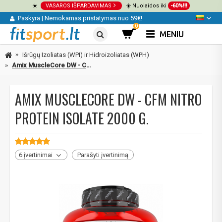
☀️
VASAROS IŠPARDAVIMAS
☀️ Nuolaidos iki
-60%!!!
Paskyra
|
Nemokamas pristatymas nuo 59€!
0
MENIU
Išrūgų Izoliatas (WPI) ir Hidroizoliatas (WPH)
Amix MuscleCore DW - CFM Nitro Protein Isolate 2000 g.
AMIX MUSCLECORE DW - CFM NITRO
PROTEIN ISOLATE 2000 G.
6 įvertinimai
Parašyti įvertinimą