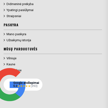
Didmeninė prekyba
Ypatingi pasiūlymai
Straipsniai
PASKYRA
Mano paskyra
Užsakymų istorija
MŪSŲ PARDUOTUVĖS
Vilniuje
Kaune
Klaipėdoje
Google atsiliepimai
5.0
★
★
★
★
★
(393)