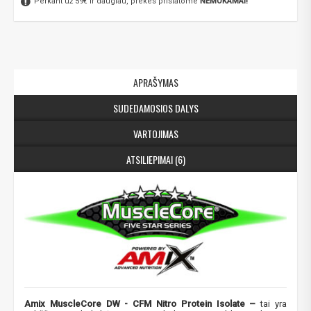
Perkant už 59€ ir daugiau, prekes pristatome
NEMOKAMAI!
APRAŠYMAS
SUDEDAMOSIOS DALYS
VARTOJIMAS
ATSILIEPIMAI (6)
Amix MuscleCore DW - CFM Nitro Protein Isolate​ –
tai yra