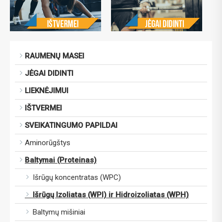
RAUMENŲ MASEI
JĖGAI DIDINTI
LIEKNĖJIMUI
IŠTVERMEI
SVEIKATINGUMO PAPILDAI
Aminorūgštys
Baltymai (Proteinas)
Išrūgų koncentratas (WPC)
Išrūgų Izoliatas (WPI) ir Hidroizoliatas (WPH)
Baltymų mišiniai