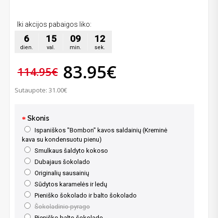
Iki akcijos pabaigos liko:
6
15
09
11
dien.
val.
min.
sek.
83.95€
114.95€
Sutaupote: 31.00€
Skonis
Ispaniškos "Bombon" kavos saldainių (Kreminė
kava su kondensuotu pienu)
Smulkaus šaldyto kokoso
Dubajaus šokolado
Originalių sausainių
Sūdytos karamelės ir ledų
Pieniško šokolado ir balto šokolado
Šokoladinio pyrago
Pieniško balto šokolado