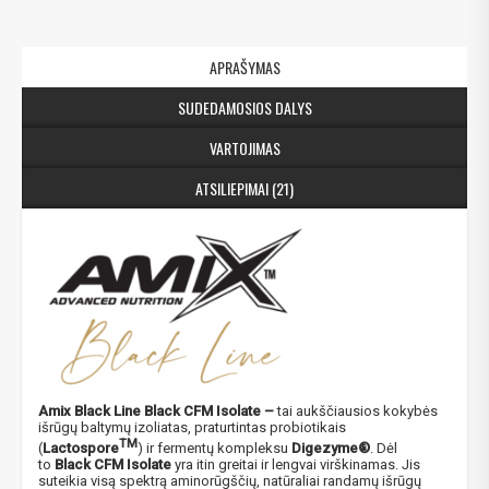
APRAŠYMAS
SUDEDAMOSIOS DALYS
VARTOJIMAS
ATSILIEPIMAI (21)
Amix Black Line Black CFM Isolate –
tai aukščiausios kokybės
išrūgų baltymų izoliatas, praturtintas probiotikais
TM
(
Lactospore
) ir fermentų kompleksu
Digezyme®
. Dėl
to
Black CFM Isolate
yra itin greitai ir lengvai virškinamas. Jis
suteikia visą spektrą aminorūgščių, natūraliai randamų išrūgų