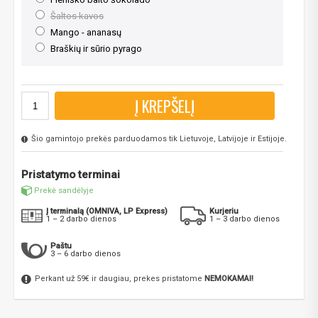
Šaltos kavos
Mango - ananasų
Braškių ir sūrio pyrago
Į KREPŠELĮ
Šio gamintojo prekės parduodamos tik Lietuvoje, Latvijoje ir Estijoje.
Pristatymo terminai
Prekė sandėlyje
Į terminalą (OMNIVA, LP Express)
Kurjeriu
1 – 2 darbo dienos
1 – 3 darbo dienos
Paštu
3 – 6 darbo dienos
Perkant už 59€ ir daugiau, prekes pristatome
NEMOKAMAI!