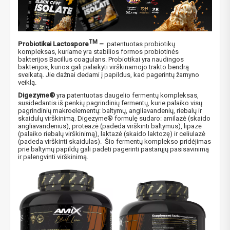
TM
Probiotikai Lactospore
–
patentuotas probiotikų
kompleksas, kuriame yra stabilios formos probiotinės
bakterijos Bacillus coagulans. Probiotikai yra naudingos
bakterijos, kurios gali palaikyti virškinamojo trakto bendrą
sveikatą. Jie dažnai dedami į papildus, kad pagerintų žarnyno
veiklą.
Digezyme®
yra patentuotas daugelio fermentų kompleksas,
susidedantis iš penkių pagrindinių fermentų, kurie palaiko visų
pagrindinių makroelementų: baltymų, angliavandenių, riebalų ir
skaidulų virškinimą. Digezyme® formulę sudaro: amilazė (skaido
angliavandenius), proteazė (padeda virškinti baltymus), lipazė
(palaiko riebalų virškinimą), laktazė (skaido laktozę) ir celiulazė
(padeda virškinti skaidulas). Šio fermentų komplekso pridėjimas
prie baltymų papildų gali padėti pagerinti pastarųjų pasisavinimą
ir palengvinti virškinimą.​