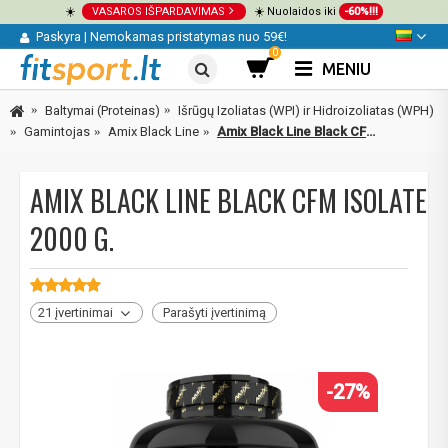
☀️
VASAROS IŠPARDAVIMAS
☀️ Nuolaidos iki
-60%!!!
Paskyra
|
Nemokamas pristatymas nuo 59€!
0
MENIU
Baltymai (Proteinas)
Išrūgų Izoliatas (WPI) ir Hidroizoliatas (WPH)
Gamintojas
Amix Black Line
Amix Black Line Black CFM Isolate 2000 g.
AMIX BLACK LINE BLACK CFM ISOLATE
2000 G.
21 įvertinimai
Parašyti įvertinimą
-27%