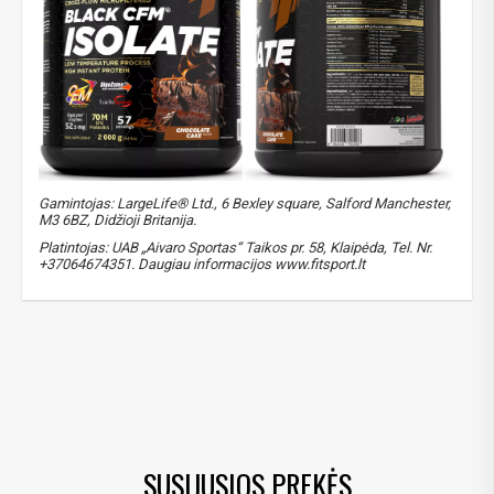
Gamintojas: LargeLife® Ltd., 6 Bexley square, Salford Manchester,
M3 6BZ, Didžioji Britanija.
Platintojas: UAB „Aivaro Sportas“ Taikos pr. 58, Klaipėda, Tel. Nr.
+37064674351. Daugiau informacijos www.fitsport.lt
amix black line
,
black cfm isolate
,
baltymai
,
proteinas
,
isrugu proteinas
,
izoliatas
,
greito pasisavinimo baltymai
,
protein
,
išrūgos
,
baltyminis kokteilis
,
CFM
,
isolate
,
protein isolate
,
baltymu izoliatas
,
whey
SUSIJUSIOS PREKĖS