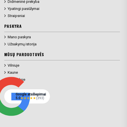
Didmeninė prekyba
Ypatingi pasiūlymai
Straipsniai
PASKYRA
Mano paskyra
Užsakymų istorija
MŪSŲ PARDUOTUVĖS
Vilniuje
Kaune
Klaipėdoje
Google atsiliepimai
5.0
★
★
★
★
★
(393)