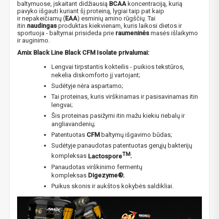
baltymuose, įskaitant didžiausią
BCAA
koncentraciją, kurią
pavyko išgauti kuriant šį proteiną, lygiai taip pat kaip
ir nepakeičiamų (
EAA
) esminių amino rūgščių. Tai
itin
naudingas
produktas kiekvienam, kuris laikosi dietos ir
sportuoja - baltymai prisideda prie
raumeninės
masės išlaikymo
ir auginimo.
Amix Black Line Black CFM Isolate privalumai:
Lengvai tirpstantis kokteilis - puikios tekstūros,
nekelia diskomforto jį vartojant;
Sudėtyje nėra aspartamo;
Tai proteinas, kuris virškinamas ir pasisavinamas itin
lengvai;
Šis proteinas pasižymi itin mažu kiekiu riebalų ir
angliavandenių;
Patentuotas
CFM
baltymų išgavimo būdas;
Sudėtyje panaudotas patentuotas gerųjų bakterijų
TM
kompleksas
Lactospore
;
Panaudotas virškinimo fermentų
kompleksas
Digezyme®
;
Puikus skonis ir aukštos kokybės saldikliai.